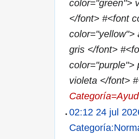
color="green"> v
</font> #<font c
color="yellow"> 
gris </font> #<f
color="purple"> 
violeta </font> 
Categoría=Ayu
02:12 24 jul 202
Categoría:Norma