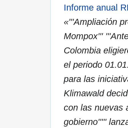
Informe anual 
«'''Ampliación p
Mompox''' '''Ant
Colombia eligie
el periodo 01.01
para las inicia
Klimawald deci
con las nuevas a
gobierno''''' la