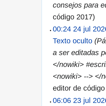
consejos para e
código 2017
00:24 24 jul 202
Texto oculto
(Pá
a ser editadas p
</nowiki> #escri
<nowiki> --> </
editor de códig
06:06 23 jul 202