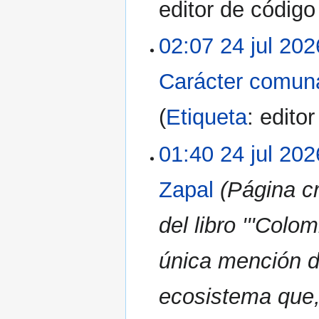
editor de códig
02:07 24 jul 202
Carácter comuna
Etiqueta
:
edito
01:40 24 jul 202
Zapal
(Página c
del libro '''Colo
única mención del
ecosistema que,