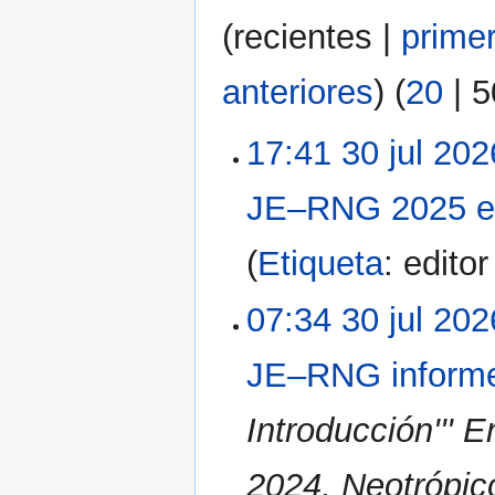
(
recientes
|
prime
anteriores
) (
20
|
5
17:41 30 jul 202
JE–RNG 2025 ev
Etiqueta
:
edito
07:34 30 jul 202
JE–RNG inform
Introducción''' 
2024, Neotrópic