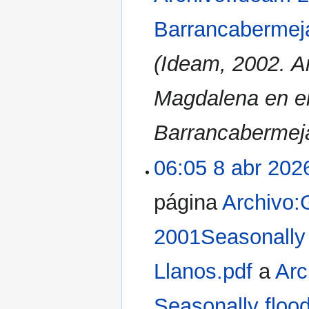
Barrancabermej
(Ideam, 2002. An
Magdalena en el
Barrancabermeja
06:05 8 abr 202
página
Archivo:
2001Seasonally f
Llanos.pdf
a
Arc
Seasonally flood