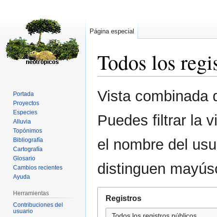
Página especial
Todos los regi
Ir
Ir
Vista combinada d
Portada
a
a
Proyectos
la
la
Especies
Puedes filtrar la 
navegación
búsqueda
Alluvia
Topónimos
el nombre del usu
Bibliografía
Cartografía
Glosario
distinguen mayús
Cambios recientes
Ayuda
Herramientas
Registros
Contribuciones del
usuario
Todos los registros públicos