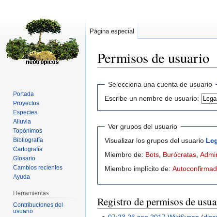
Página especial
Permisos de usuario
Ir
Ir
Selecciona una cuenta de usuario
a
a
Portada
Escribe un nombre de usuario:
la
la
Proyectos
navegación
búsqueda
Especies
Alluvia
Ver grupos del usuario
Topónimos
Bibliografía
Visualizar los grupos del usuario
Lcg
Cartografía
Miembro de:
Bots
,
Burócratas
,
Admin
Glosario
Cambios recientes
Miembro implícito de:
Autoconfirma
Ayuda
Herramientas
Registro de permisos de usua
Contribuciones del
usuario
07:23 26 sep 2017
WikiSysop
disc