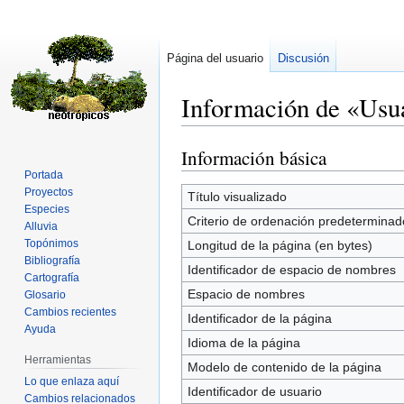
Página del usuario
Discusión
Información de «Usu
Información básica
Ir
Ir
a
a
Portada
Proyectos
la
la
Título visualizado
Especies
navegación
búsqueda
Criterio de ordenación predeterminad
Alluvia
Topónimos
Longitud de la página (en bytes)
Bibliografía
Identificador de espacio de nombres
Cartografía
Espacio de nombres
Glosario
Cambios recientes
Identificador de la página
Ayuda
Idioma de la página
Herramientas
Modelo de contenido de la página
Lo que enlaza aquí
Identificador de usuario
Cambios relacionados