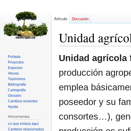
Artículo
Discusión
Unidad agrícol
Ir
Ir
Unidad agrícola 
Portada
a
a
Proyectos
la
la
Especies
producción agropec
navegación
búsqueda
Alluvia
Topónimos
emplea básicamen
Bibliografía
Cartografía
Glosario
poseedor y su fam
Cambios recientes
Ayuda
consortes…), gen
Herramientas
Lo que enlaza aquí
Cambios relacionados