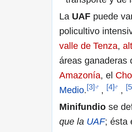
La
UAF
puede vari
policultivo intens
valle de Tenza
,
al
áreas ganaderas d
Amazonía
, el
Cho
[3]
[4]
[5
Medio
.
,
,
Minifundio
se de
que la
UAF
; ésta