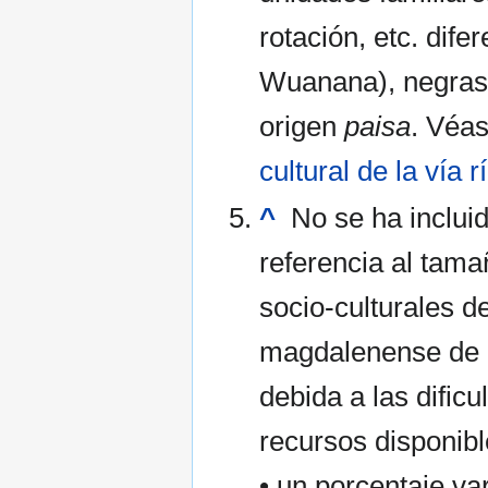
rotación, etc. di
Wuanana), negras 
origen
paisa
. Véa
cultural de la vía 
^
No se ha incluid
referencia al tama
socio-culturales d
magdalenense de 
debida a las dificu
recursos disponible
• un porcentaje va