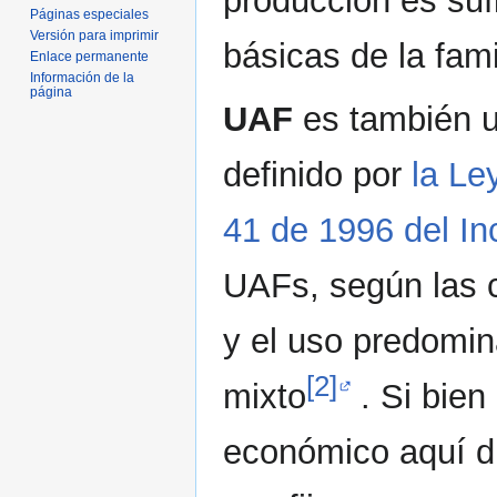
producción es suf
Páginas especiales
Versión para imprimir
básicas de la fami
Enlace permanente
Información de la
página
UAF
es también u
definido por
la Le
41 de 1996 del In
UAFs, según las c
y el uso predomin
[2]
mixto
. Si bien
económico aquí di