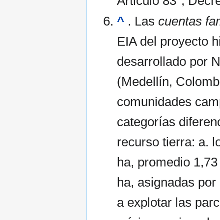
Articulo 83°; Decr
^
. Las
cuentas fam
EIA del proyecto h
desarrollado por N
(Medellín, Colombi
comunidades campe
categorías diferen
recurso tierra: a. 
ha, promedio 1,73 
ha, asignadas por e
a explotar las parc