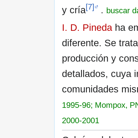
[7]
y cría
.
buscar da
I. D. Pineda
ha em
diferente. Se trat
producción y con
detallados, cuya 
comunidades mi
1995-96; Mompox, PN
2000-2001