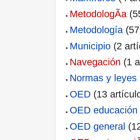
MetodologÃ­a
‏‎ 
Metodología
‏‎ (
Municipio
‏‎ (2 ar
Navegación
‏‎ (1
Normas y leyes
OED
‏‎ (13 artícul
OED educación 
OED general
‏‎ (