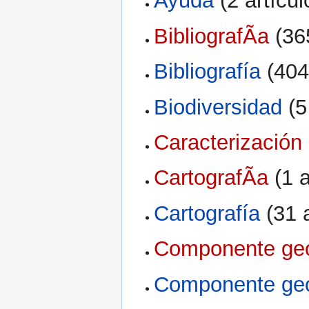
Ayuda
‏‎ (2 artícu
BibliografÃ­a
‏‎ (3
Bibliografía
‏‎ (40
Biodiversidad
‏‎ 
Caracterización
CartografÃ­a
‏‎ (1
Cartografía
‏‎ (31
Componente geos
Componente geos