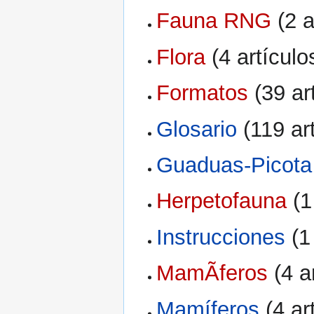
Fauna RNG
‏‎ (2
Flora
‏‎ (4 artículo
Formatos
‏‎ (39 a
Glosario
‏‎ (119 a
Guaduas-Picota
Herpetofauna
‏‎ 
Instrucciones
‏‎ 
MamÃ­feros
‏‎ (4 
Mamíferos
‏‎ (4 a