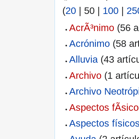
(
20
|
50
|
100
|
25
AcrÃ³nimo
‏‎ (56 
Acrónimo
‏‎ (58 a
Alluvia
‏‎ (43 artí
Archivo
‏‎ (1 artíc
Archivo Neotróp
Aspectos fÃ­sico
Aspectos físicos