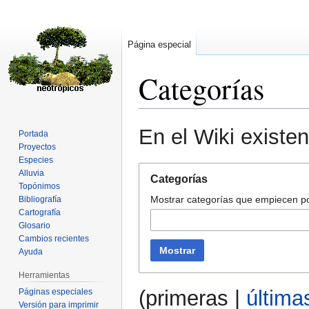
Página especial
Categorías
Ir
Ir
En el Wiki existen
Portada
a
a
Proyectos
la
la
Especies
navegación
búsqueda
Alluvia
Categorías
Topónimos
Mostrar categorías que empiecen po
Bibliografía
Cartografía
Glosario
Cambios recientes
Mostrar
Ayuda
Herramientas
(
primeras
|
última
Páginas especiales
Versión para imprimir