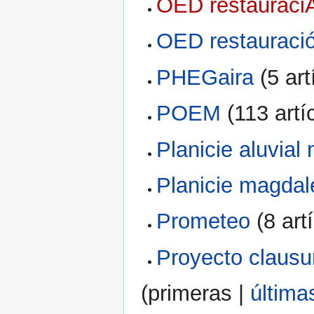
OED restauraci
OED restauraci
PHEGaira
‏‎ (5 a
POEM
‏‎ (113 art
Planicie aluvia
Planicie magda
Prometeo
‏‎ (8 ar
Proyecto clausu
(
primeras
|
última