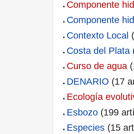
Componente hidr
Componente hidr
Contexto Local
‏
Costa del Plata
‏
Curso de agua
‏‎
DENARIO
‏‎ (17 
Ecología evolut
Esbozo
‏‎ (199 ar
Especies
‏‎ (15 a