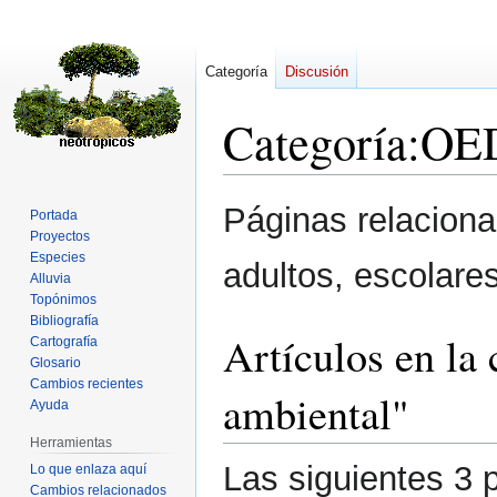
Categoría
Discusión
Categoría
:
OED
Ir
Ir
Páginas relaciona
Portada
a
a
Proyectos
la
la
Especies
adultos, escolare
navegación
búsqueda
Alluvia
Topónimos
Bibliografía
Artículos en la
Cartografía
Glosario
Cambios recientes
ambiental"
Ayuda
Herramientas
Las siguientes 3 
Lo que enlaza aquí
Cambios relacionados