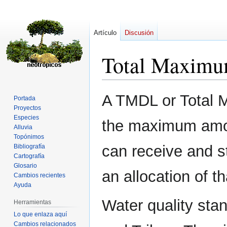
Artículo
Discusión
Total Maximu
Ir
Ir
A TMDL or Total M
Portada
a
a
Proyectos
la
la
Especies
the maximum amoun
navegación
búsqueda
Alluvia
Topónimos
can receive and st
Bibliografía
Cartografía
Glosario
an allocation of t
Cambios recientes
Ayuda
Water quality stan
Herramientas
Lo que enlaza aquí
Cambios relacionados