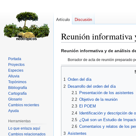
Artículo
Discusión
Reunión informativa 
Ir
Ir
Reunión informativa y de análisis 
a
a
Portada
Borrador de acta de reunión preparado 
la
la
Proyectos
navegación
búsqueda
Especies
Alluvia
1
Orden del día
Topónimos
2
Desarrollo del orden del día
Bibliografía
2.1
Presentación de los asistentes
Cartografía
Glosario
2.2
Objetivo de la reunión
Cambios recientes
2.3
El POEM
Ayuda
2.4
Identificación y descripción de 
2.5
¿Qué son un Estudio de Impact
Herramientas
2.6
Comentarios y relatos de los p
Lo que enlaza aquí
3
Asistentes
Cambios relacionados