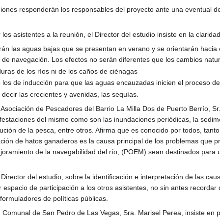
ones responderán los responsables del proyecto ante una eventual desa
los asistentes a la reunión, el Director del estudio insiste en la clarid
rán las aguas bajas que se presentan en verano y se orientarán haci
al de navegación. Los efectos no serán diferentes que los cambios natur
ras de los ríos ni de los caños de ciénagas
 los de inducción para que las aguas encauzadas inicien el proceso de
 decir las crecientes y avenidas, las sequías.
 Asociación de Pescadores del Barrio La Milla Dos de Puerto Berrío, Sr
festaciones del mismo como son las inundaciones periódicas, la sediment
nución de la pesca, entre otros. Afirma que es conocido por todos, tant
mación de hatos ganaderos es la causa principal de los problemas que 
ejoramiento de la navegabilidad del río, (POEM) sean destinados para
irector del estudio, sobre la identificación e interpretación de las cau
spacio de participación a los otros asistentes, no sin antes recordar
formuladores de políticas públicas.
 Comunal de San Pedro de Las Vegas, Sra. Marisel Perea, insiste en pl