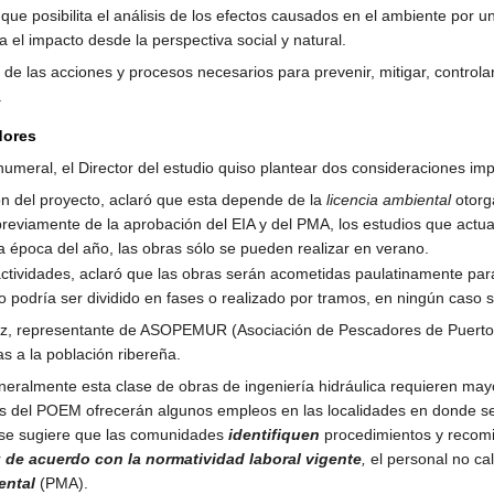
que posibilita el análisis de los efectos causados en el ambiente por 
a el impacto desde la perspectiva social y natural.
de las acciones y procesos necesarios para prevenir, mitigar, control
.
dores
numeral, el Director del estudio quiso plantear dos consideraciones im
ión del proyecto, aclaró que esta depende de la
licencia ambiental
otorga
 previamente de la aprobación del EIA y del PMA, los estudios que actu
a época del año, las obras sólo se pueden realizar en verano.
actividades, aclaró que las obras serán acometidas paulatinamente pa
to podría ser dividido en fases o realizado por tramos, en ningún caso 
tez, representante de ASOPEMUR (Asociación de Pescadores de Puerto M
as a la población ribereña.
generalmente esta clase de obras de ingeniería hidráulica requieren m
as del POEM ofrecerán algunos empleos en las localidades en donde se d
o se sugiere que las comunidades
identifiquen
procedimientos y reco
r
de acuerdo con la normatividad laboral vigente
,
el personal no ca
ental
(PMA).