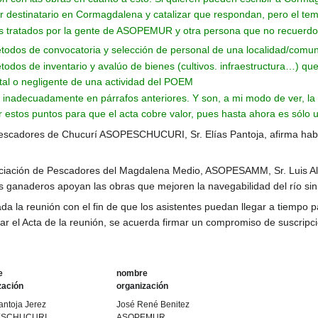
jor destinatario en Cormagdalena y catalizar que respondan, pero el t
as tratados por la gente de ASOPEMUR y otra persona que no recuerdo,
 métodos de convocatoria y selección de personal de una localidad/com
métodos de inventario y avalúo de bienes (cultivos. infraestructura…) 
al o negligente de una actividad del POEM
inadecuadamente en párrafos anteriores. Y son, a mi modo de ver, la 
 estos puntos para que el acta cobre valor, pues hasta ahora es sólo u
 Pescadores de Chucurí ASOPESCHUCURI, Sr. Elías Pantoja, afirma hab
ociación de Pescadores del Magdalena Medio, ASOPESAMM, Sr. Luis Alb
s ganaderos apoyan las obras que mejoren la navegabilidad del río sin
ada la reunión con el fin de que los asistentes puedan llegar a tiempo
nar el Acta de la reunión, se acuerda firmar un compromiso de suscripci
e
nombre
zación
organización
antoja Jerez
José René Benitez
ESCHUCURI
ASOPEMUR