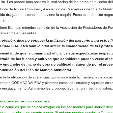
l río. Les parece mas positiva la realización de las obras en el lecho d
a Junta de Acción Comunal y Asociación de Pescadores de Puerto Muri
sido dragado, posteriormente viene la sequía. Estas experiencias negat
nal.
René Benítez, miembro también de la Asociación de Pescadores de Puer
amientos en las orillas.
profesión, dice no conocer la utilización del mercurio para estos f
CORMAGDALENA para lo cual ofrece la colaboración de los profesi
 necesidad de que la comunidad oficialice sus expectativas respecto
orizado de los bienes y cultivos que consideren pueden verse afec
y enganche de mano de obra no calificada requerido por el proyec
ormulación del Plan de Manejo Ambiental
nte la utilización de sustancias químicas y ante la insistencia de los as
cribir a CORMAGDALENA y plantear estas inquietudes y aquellas otras 
encauzamiento. Así mismo les propone, levantar un inventario valori
afo; pero no se como arreglarlo.
adie cómo es que se coloca azogue en los sedimentos para inducir desp
n con las obras en cuanto a esto. Si quieren pueden escribir a Corma