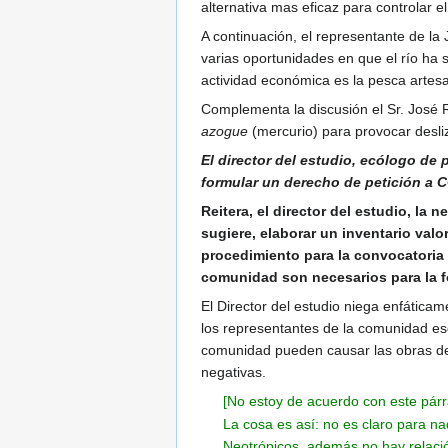
alternativa mas eficaz para controlar e
A continuación, el representante de l
varias oportunidades en que el río ha 
actividad económica es la pesca artesa
Complementa la discusión el Sr. José 
azogue
(mercurio) para provocar desliz
El director del estudio, ecólogo de 
formular un derecho de petición a 
Reitera, el director del estudio, la
sugiere, elaborar un inventario val
procedimiento para la convocatoria 
comunidad son necesarios para la f
El Director del estudio niega enfáticame
los representantes de la comunidad es
comunidad pueden causar las obras de 
negativas.
[No estoy de acuerdo con este párr
La cosa es así: no es claro para n
Neotrópicos, además no hay relació