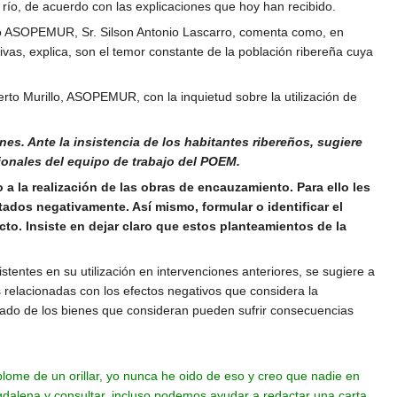
el río, de acuerdo con las explicaciones que hoy han recibido.
llo ASOPEMUR, Sr. Silson Antonio Lascarro, comenta como, en
ivas, explica, son el temor constante de la población ribereña cuya
to Murillo, ASOPEMUR, con la inquietud sobre la utilización de
ines. Ante la insistencia de los habitantes ribereños, sugiere
onales del equipo de trabajo del POEM.
 a la realización de las obras de encauzamiento. Para ello les
tados negativamente. Así mismo, formular o identificar el
to. Insiste en dejar claro que estos planteamientos de la
istentes en su utilización en intervenciones anteriores, se sugiere a
relacionadas con los efectos negativos que considera la
zado de los bienes que consideran pueden sufrir consecuencias
lome de un orillar, yo nunca he oido de eso y creo que nadie en
gdalena y consultar, incluso podemos ayudar a redactar una carta