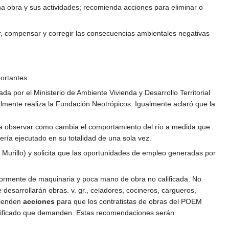
una obra y sus actividades; recomienda acciones para eliminar o
ar, compensar y corregir las consecuencias ambientales negativas
portantes:
da por el Ministerio de Ambiente Vivienda y Desarrollo Territorial
almente realiza la Fundación Neotrópicos. Igualmente aclaró que la
ra observar como cambia el comportamiento del río a medida que
sería ejecutado en su totalidad de una sola vez.
urillo) y solicita que las oportunidades de empleo generadas por
ayormente de maquinaria y poca mano de obra no calificada. No
esarrollarán obras. v. gr., celadores, cocineros, cargueros,
mienden
acciones
para que los contratistas de obras del POEM
lificado que demanden. Estas recomendaciones serán