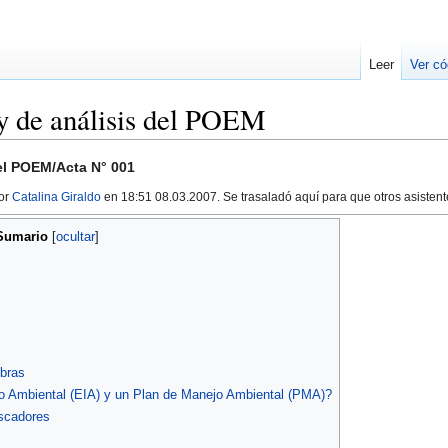
Leer
Ver có
y de análisis del POEM
del POEM/Acta N° 001
por
Catalina Giraldo
en 18:51 08.03.2007. Se trasaladó aquí para que otros asisten
Sumario
obras
o Ambiental (EIA) y un Plan de Manejo Ambiental (PMA)?
escadores