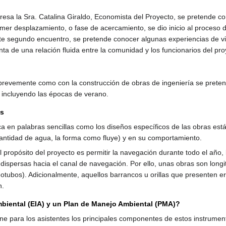
presa la Sra. Catalina Giraldo, Economista del Proyecto, se pretende co
imer desplazamiento, o fase de acercamiento, se dio inicio al proceso
este segundo encuentro, se pretende conocer algunas experiencias de v
unta de una relación fluida entre la comunidad y los funcionarios del pro
ca brevemente como con la construcción de obras de ingeniería se pret
, incluyendo las épocas de verano.
as
lica en palabras sencillas como los diseños específicos de las obras e
 (cantidad de agua, la forma como fluye) y en su comportamiento.
 propósito del proyecto es permitir la navegación durante todo el año
 dispersas hacia el canal de navegación. Por ello, unas obras son long
(geotubos). Adicionalmente, aquellos barrancos u orillas que presenten 
n.
biental (EIA) y un Plan de Manejo Ambiental (PMA)?
ne para los asistentes los principales componentes de estos instrument