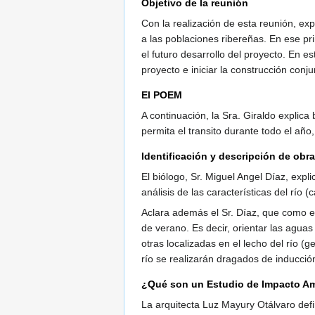
Objetivo de la reunión
Con la realización de esta reunión, ex
a las poblaciones ribereñas. En ese pr
el futuro desarrollo del proyecto. En 
proyecto e iniciar la construcción conj
El POEM
A continuación, la Sra. Giraldo expli
permita el transito durante todo el año
Identificación y descripción de obr
El biólogo, Sr. Miguel Angel Díaz, exp
análisis de las características del río
Aclara además el Sr. Díaz, que como el
de verano. Es decir, orientar las aguas
otras localizadas en el lecho del río 
río se realizarán dragados de inducció
¿Qué son un Estudio de Impacto Am
La arquitecta Luz Mayury Otálvaro defi