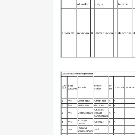
.
albardón
.
dique
.
terraza
.
sitios de:
nidación
X.
alimentación
X
descanso
Caracterización de organismos
E.m.
clase
nombre
nº
especie
observada
escucha
[1]
(a,r,av,m)
común
ind
1
Ave
Ardea cocoi
Garzón azul
6
X
.
2
Ave
Ardea alba
Garza real
8
X
.
Gallito de
3
Ave
Jacana jacana
ciénaga
6
X
.
Suramericano
Coragyps
4
Ave
Gallinazo
5
X
.
atratus
Tyrannus
5
Ave
Sirirí
2
X
.
melancholicus