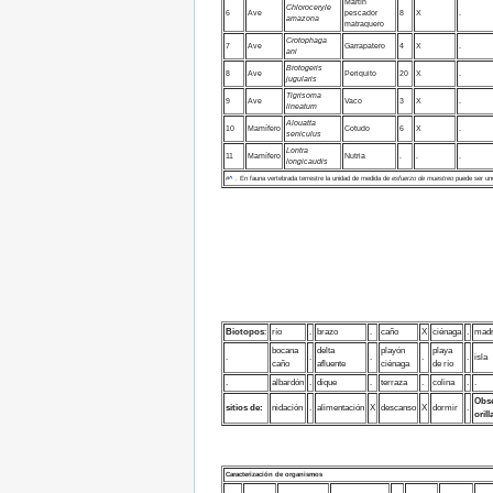
Martín
Chloroceryle
6
Ave
pescador
8
X
.
amazona
matraquero
Crotophaga
7
Ave
Garrapatero
4
X
.
ani
Brotogeris
8
Ave
Periquito
20
X
.
jugularis
Tigrisoma
9
Ave
Vaco
3
X
.
lineatum
Alouatta
10
Mamífero
Cotudo
6
X
.
seniculus
Lontra
11
Mamífero
Nutria
.
.
.
longicaudis
#
^
. En fauna vertebrada terrestre la unidad de medida de
esfuerzo de muestreo
puede ser uno
Biotopos
:
río
.
brazo
.
caño
X
ciénaga
.
madr
bocana
delta
playón
playa
.
.
.
.
.
isla
caño
afluente
ciénaga
de río
.
albardón
.
dique
.
terraza
.
colina
.
.
Obse
sitios de:
nidación
.
alimentación
X
descanso
X
dormir
.
oril
Caracterización de organismos