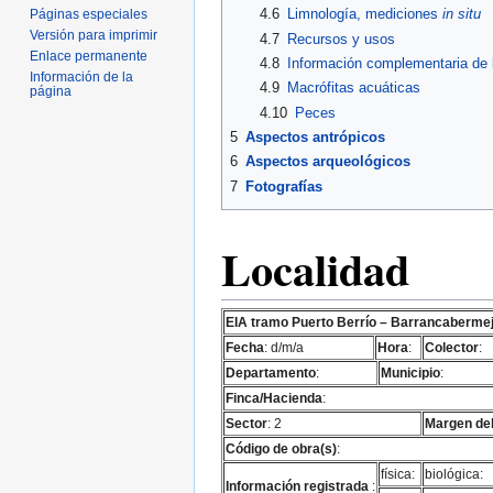
4.6
Limnología, mediciones
in situ
Páginas especiales
Versión para imprimir
4.7
Recursos y usos
Enlace permanente
4.8
Información complementaria de l
Información de la
4.9
Macrófitas acuáticas
página
4.10
Peces
5
Aspectos antrópicos
6
Aspectos arqueológicos
7
Fotografías
Localidad
EIA tramo Puerto Berrío – Barrancaberme
Fecha
: d/m/a
Hora
:
Colector
:
Departamento
:
Municipio
:
Finca/Hacienda
:
Sector
: 2
Margen del
Código de obra(s)
:
física:
biológica:
Información registrada
: