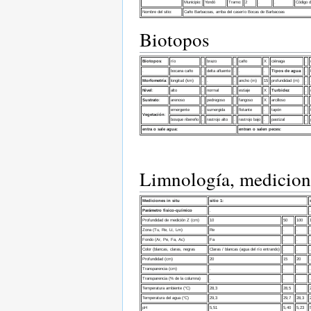
Municipio:
Yondó
Tramo:
2
.
.
Código d
Nombre del sitio:
Caño Barbacoas, arriba del caserío Bocas de Barbacoas
Biotopos
Biotopos
:
río
.
brazo
.
caño
X
ciénaga
.
.
bocana caño
.
delta afluente
.
.
.
Tipos de agua
:
.
Morfometría
:
longitud (km)
.
.
.
ancho (m)
15
profundidad (m)
.
Nivel
:
alto
.
normal
.
estiaje
X
Turbidez
.
Sustrato
:
arenoso
.
pedregoso
.
fangoso
X
arcilloso
.
emergente
.
sumergida
.
flotante
.
tapón
.
Vegetación
:
bosque ribereño
.
rastrojo alto
.
rastrojo bajo
.
pastizal
.
entra o sale agua:
entran o salen peces:
Limnología, medicio
Mediciones in situ
sitio 1:
Parámetro fisico-químico
.
.
Profundidad de medición Z (cm)
10
50
100
Zona (Tu, Re, Lt, Lm)
Re
.
.
.
Fondo (Ar, Pe, Fa, Ac)
Fa
.
.
.
Color (blancas, claras, negras
Claras / blancas (agua del río entrando)
.
.
.
Profundidad (cm)
20
15
20
.
Transparencia (cm)
.
.
.
.
Transparencia (% de la columna)
.
.
.
.
Temperatura ambiente (°C)
28,3
28,5
.
Temperatura del agua (°C)
29,3
29,7
28,3
pH
5,51
5,40
5,23