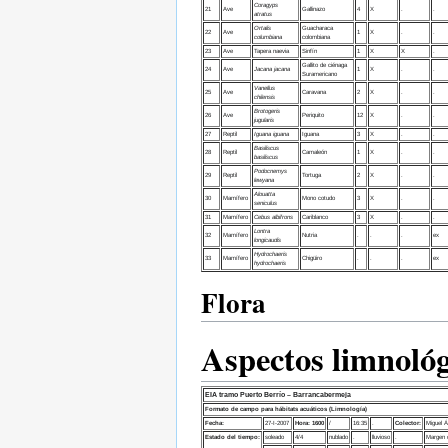
Coragyps
21
Ave
Gallinazo
4
X
.
.
atratus
Ortalis
Guacharaca
22
Ave
1
X
.
.
columbiana
colombiana
23
Ave
Tapera naevia
Sinfín
1
X
X
.
Gallito de ciénaga
24
Ave
Jacana jacana
1
X
.
.
Suramericano
Vanellus
25
Ave
Caravana
2
X
.
.
chilensis
Brotogeris
26
Ave
Periquito
12
X
.
.
jugularis
27
Reptil
Iguana iguana
Iguana
3
X
.
.
Basiliscus
28
Reptil
Camaleón
1
X
.
.
basiliscus
Podocnemys
29
Reptil
Tortuga
2
X
.
.
lewyana
Alouatta
30
Mamífero
Mono cotudo
3
X
.
.
seniculus
31
Mamífero
Cebus albifrons
Cariblanco
3
X
.
.
Lontra
32
Mamífero
Nutria
.
.
.
ex
longicaudis
Hydrochaeris
33
Mamífero
Chigüiro
.
.
.
ex
hydrochaeris
Flora
Aspectos limnológ
EIA tramo Puerto Berrío – Barrancabermeja
Formato de campo para hábitats acuáticos (Limnología)
Fecha:
27-I-2007
Hora: 1600
/
16:35
.
Colector:
Miguel Á
Estado del tiempo:
soleado
4/4
nublado
.
lluvioso
.
Margen d