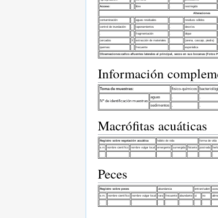
Acceso
:
.
libre
.
restringido
Alteraciones
contaminación:
.
aguas residuales
.
residuos sólidos
control de inundación:
.
taponamientos
.
desvíos
.
.
fragmentación
.
dique
cercados
X
extracción de materiales
.
(arena, cascajo, piedra)
quemas:
.
frecuente
.
esporádica
Observaciones:
caños afluentes laterales al principal, secos en sus bocanas (Fotos
Información complemen
Toma de muestras:
fisico-químicos
bacteriológ
aguas
.
.
Nº de identificación muestras
sedimentos
.
.
Macrófitas acuáticas
Regístro sobre vegetación acuática
hábito de vida
forma de vida
e.m
nombre científico
nombre vulgar local
emergente
sumergida
flotante
postrada
her
.
.
.
.
.
.
.
.
Peces
Regístro sobre peces
abundancia
entran/salen
usos
e.m.
nombre científico
nombre vulgar local
rara
frecuente
abundante
si
no
alim
.
.
.
.
.
.
.
.
.