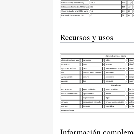
Conductividad (µSiemens/cm)
115,3
115,3
114,3
Sólidos disueltos totales TDS (mg/l)
113
112
113
Oxígeno disuelto (mg O2/l ó ppm)
7,1
7,3
6,6
Porcentaje de saturación (%)
95
89
88
Recursos y usos
Aprovechamiento social
abastecimiento de agua
.
navegación
X
cultivo
.
minerí
acuicultura
.
pesca
X
pastoreo
.
minería
agricultura en firme
.
caza
.
asentamiento – viviendas
X
extrac
otro
.
rachería pesca subienda
.
abrevadero
.
.
Apropiación
:
.
comunal
.
pescadores
X
campe
Acceso
:
.
libre
X
restringido
.
no per
Alteraciones
contaminación:
.
aguas residuales
.
residuos sólidos
.
fertili
control de inundación:
.
taponamientos
.
desvios
.
relleno
.
.
fragmentación
.
dique
.
espoló
cercados
.
extracción de materiales
.
(arena, cascajo, piedra)
.
vertim
quemas:
.
frecuente
.
esporádica
.
inunda
Observaciones:
Información complemen