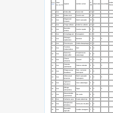
E.m.
clase
nº
eviden
especie
nombre común
observada
escuchada
[2]
(a,r,av,m)
ind
heces 
1
Ave
Ardea alba
Garza real
13
X
.
.
2
Ave
Ardea cocoi
Garzón azul
8
X
.
.
Megaceryle
3
Ave
Martín pescador
10
X
.
.
torquata
4
Ave
Tringa solitaria
Andarríos solitario
13
X
.
.
Butorides
5
Ave
Garcita rayada
5
X
.
.
striatus
6
Ave
Crotophaga
ani
Garrapatero
11
X
.
.
Pithangus
7
Ave
Bichofué
7
X
X
.
sulphuratus
8
Ave
Fluvicola pica
Viudita blanquinegra
10
X
.
.
Tyrannus
9
Ave
Sirirí
8
X
.
.
melancholicus
Myiarchus
Atrapamoscas
10
Ave
3
X
.
.
tubercullifer
cabecinegro
Chauna
11
Ave
Chavarrí
12
X
X
.
chavarria
Columba
12
Ave
Paloma colorada
5
X
X
.
subvinacea
Phalacrocorax
Pato, cormorán
13
Ave
1
X
.
.
brasilianus
neotropical
Chloroceryle
Martín pescador
14
Ave
2
X
X
.
amazona
matraquero
Tigrisoma
15
Ave
Vaco cabecinegro
2
X
.
.
fasciatum
Milvago
16
Ave
Pigua
9
X
X
.
chimachima
Mesembrinibis
17
Ave
Ibis verde
6
X
.
.
cayennensis
18
Ave
Cathartes aura
Guala cabecirroja
3
X
.
.
Ramphocelus
19
Ave
Toche pico de plata
1
X
.
.
dimidiatus
Busarellus
20
Ave
Gavilán cienaguero
1
X
.
.
nigricollis