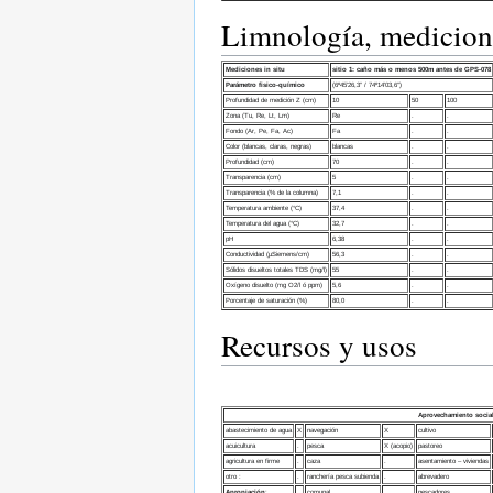
Limnología, medicio
Mediciones in situ
sitio 1:
caño más o menos 500m antes de GPS-078
Parámetro fisico-químico
(6º45’26,3’’ / 74º14’03,6’’)
Profundidad de medición Z (cm)
10
50
100
Zona (Tu, Re, Lt, Lm)
Re
.
.
Fondo (Ar, Pe, Fa, Ac)
Fa
.
.
Color (blancas, claras, negras)
blancas
.
.
Profundidad (cm)
70
.
.
Transparencia (cm)
5
.
.
Transparencia (% de la columna)
7,1
.
.
Temperatura ambiente (°C)
37,4
.
.
Temperatura del agua (°C)
32,7
.
.
pH
6,38
.
.
Conductividad (µSiemens/cm)
56,3
.
.
Sólidos disueltos totales TDS (mg/l)
55
.
.
Oxígeno disuelto (mg O2/l ó ppm)
5,6
.
.
Porcentaje de saturación (%)
80,0
.
.
Recursos y usos
Aprovechamiento socia
abastecimiento de agua
X
navegación
X
cultivo
acuicultura
.
pesca
X (acopio)
pastoreo
agricultura en firme
.
caza
.
asentamiento – viviendas
otro :
.
ranchería pesca subienda
.
abrevadero
Apropiación
:
.
comunal
.
pescadores