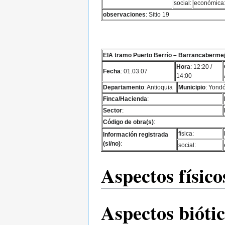
social:
económica
observaciones
: Sitio 19
EIA tramo Puerto Berrío – Barrancaberme
Hora
: 12:20 /
Fecha
: 01.03.07
14:00
Departamento
: Antioquia
Municipio
: Yond
Finca/Hacienda
:
Sector
:
Código de obra(s)
:
física:
Información registrada
(si/no)
:
social:
Aspectos físico
Aspectos bióti