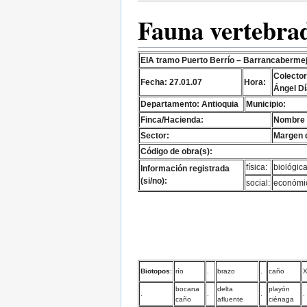
Fauna vertebra
EIA tramo Puerto Berrío – Barrancaberme
Colector
Fecha: 27.01.07
Hora:
Ángel Dí
Departamento: Antioquia
Municipio:
Finca/Hacienda:
Nombre d
Sector:
Margen d
Código de obra(s):
física:
biológica
Información registrada
(si/no):
social:
económi
Biotopos
:
río
.
brazo
.
caño
bocana
delta
playón
.
.
.
.
caño
afluente
ciénaga