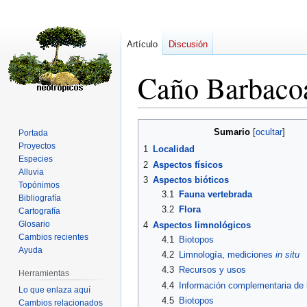
Artículo
Discusión
Caño Barbac
Ir
Ir
Sumario
Portada
a
a
Proyectos
1
Localidad
la
la
Especies
2
Aspectos físicos
navegación
búsqueda
Alluvia
3
Aspectos bióticos
Topónimos
3.1
Fauna vertebrada
Bibliografía
3.2
Flora
Cartografía
Glosario
4
Aspectos limnológicos
Cambios recientes
4.1
Biotopos
Ayuda
4.2
Limnología, mediciones
in situ
4.3
Recursos y usos
Herramientas
4.4
Información complementaria de l
Lo que enlaza aquí
4.5
Biotopos
Cambios relacionados