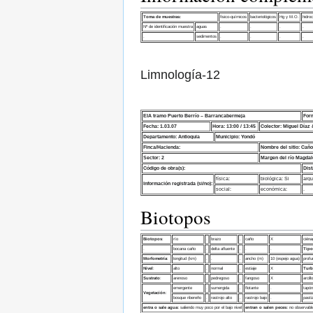
Toma de muestras:
fisico-químicos
bacteriológicos
Hg y M.O.
hidro
Nº de identificación muestra
aguas
.
.
.
.
.
sedimentos
.
.
.
.
Limnología-12
EIA tramo Puerto Berrío – Barrancabermeja
For
Fecha: 1.03.07
Hora: 13:00 / 13:45
Colector: Miguel Díaz 
Departamento: Antioquia
Municipio: Yondó
Finca/Hacienda:
Nombre del sitio: Cañ
Sector: 2
Margen del río Magdal
Código de obra(s):
Dist
física:
biológica: Si
arqu
Información registrada (si/no):
social:
económica:
.
Biotopos
Biotopos
:
río
.
brazo
.
caño
X
ciéna
.
bocana caño
.
delta afluente
.
.
.
Tipo
Morfometría
:
longitud (km)
.
.
.
ancho (m)
10 (espejo agua)
profu
Nivel
:
alto
.
normal
.
estiaje
X
Turb
Sustrato
:
arenoso
.
pedregoso
.
fangoso
X
arcill
emergente
.
sumergida
.
flotante
.
tapón
Vegetación
:
bosque ribereño
.
rastrojo alto
.
rastrojo bajo
.
pasti
entra o sale agua:
saliendo muy poco por el bajo nivel
entran o salen peces:
no observabl