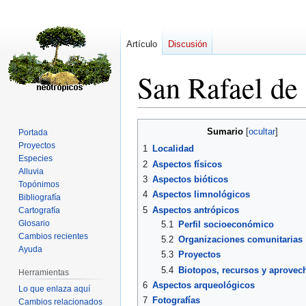
Artículo
Discusión
San Rafael d
Ir
Ir
Sumario
Portada
a
a
Proyectos
1
Localidad
la
la
Especies
2
Aspectos físicos
navegación
búsqueda
Alluvia
3
Aspectos bióticos
Topónimos
4
Aspectos limnológicos
Bibliografía
5
Aspectos antrópicos
Cartografía
Glosario
5.1
Perfil socioeconómico
Cambios recientes
5.2
Organizaciones comunitarias
Ayuda
5.3
Proyectos
5.4
Biotopos, recursos y aprovec
Herramientas
6
Aspectos arqueológicos
Lo que enlaza aquí
7
Fotografías
Cambios relacionados