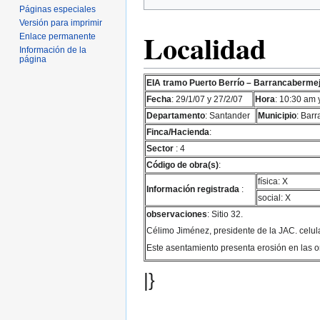
Páginas especiales
Versión para imprimir
Localidad
Enlace permanente
Información de la
página
EIA tramo Puerto Berrío – Barrancaberme
Fecha
: 29/1/07 y 27/2/07
Hora
: 10:30 am
Departamento
: Santander
Municipio
: Bar
Finca/Hacienda
:
Sector
: 4
Código de obra(s)
:
física: X
Información registrada
:
social: X
observaciones
: Sitio 32.
Célimo Jiménez, presidente de la JAC. celu
Este asentamiento presenta erosión en las or
|}