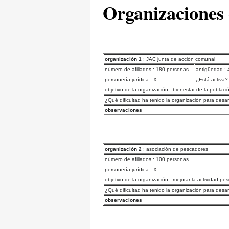
Organizaciones
organización 1
: JAC junta de acción comunal
número de afiliados : 180 personas
antigüedad : 
personería jurídica : X
¿Está activa?
objetivo de la organización : bienestar de la poblaci
¿Qué dificultad ha tenido la organización para desar
observaciones
organización 2
: asociación de pescadores
número de afiliados : 100 personas
personería jurídica ; X
objetivo de la organización : mejorar la actividad p
¿Qué dificultad ha tenido la organización para desar
observaciones