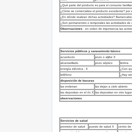
¿Qué parte del producto es para el consumo famili
¿Cómo se comercializa el producto excedente? por el 
¿En dónde realizan dichas actividades? Barrancabe
¿Son permanentes o temporales las actividades de 
Observaciones
: en orden de importancia las activi
Servicios públicos y saneamiento básico
acueducto
pozo o aljibe X
alcantarillado
pozo séptico
letrina
energía eléctrica : X
¿Con qu
teléfono
¿Hay ser
disposición de basuras
las entierran
las dejan a cielo abierto
las depositan en el río X
las depositan en otro lugar
observaciones
Servicios de salud
promotor de salud
puesto de salud X
centro de