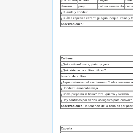
pollo lobero
venado
chigüiro
otros
chavarrí
paují
cotorra cariamarilla
carp
¿Cuándo y dónde?
¿Cuáles especies cazan? guagua, ñeque, zaino y to
observaciones
:
Cultivos
¿Qué cultivan? maíz, plátno y yuca
¿Qué sistema de cultivo utilizan?
tamaño del cultivo
¿A qué distancia del asentamiento? islas cercanas 
¿Dónde? Barrancabermeja
¿Cómo preparan la tierra? roza, quema y siembra
¿Hay conflictos por ciertos los lugares para cultivar?
observaciones
: la tenencia de la tierra es por pos
Cacería