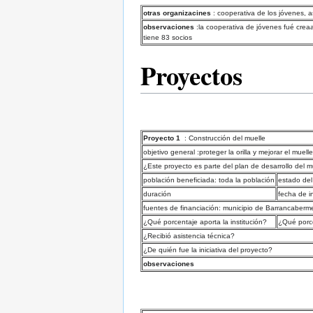
otras organizacines
: cooperativa de los jóvenes, a
observaciones
:la cooperativa de jóvenes fué creaa
tiene 83 socios
Proyectos
Proyecto 1
: Construcción del muelle
objetivo general :proteger la orilla y mejorar el muelle
¿Este proyecto es parte del plan de desarrollo del m
población beneficiada: toda la población
estado del
duración
fecha de in
fuentes de financiación: municipio de Barrancaber
¿Qué porcentaje aporta la institución?
¿Qué porc
¿Recibió asistencia técnica?
¿De quién fue la iniciativa del proyecto?
observaciones