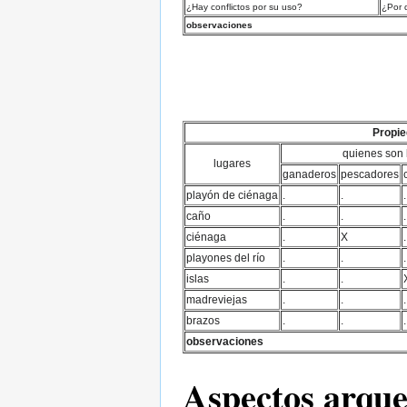
¿Hay conflictos por su uso?
¿Por 
observaciones
Propie
quienes son 
lugares
ganaderos
pescadores
playón de ciénaga
.
.
.
caño
.
.
.
ciénaga
.
X
.
playones del río
.
.
.
islas
.
.
madreviejas
.
.
.
brazos
.
.
.
observaciones
Aspectos arque