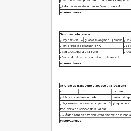
personal médico permanente : enfermera
brigadas 
¿A dónde se trasladan los enfermos graves?
observaciones
Servicios educativos
¿Hay escuela? X
¿Hasta cuál grado? primeria
¿Hay 
¿Hay profesor permanente? X
¿Se 
¿Van a estudiar a otra parte?
¿A d
número de alumnos que asisten a la escuela
observaciones
Servicio de transporte y acceso a la localidad
río
caño
carretera
población más frecuentada
costo del tiq
¿Hay servicio de carro en el poblado?
¿Hay servicio
frecuencia de servivio de la lancha
¿Cuántas canoas hay aproximadamente en la pobla
observaciones