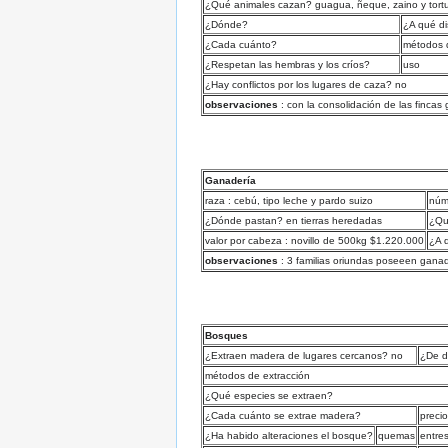
¿Qué animales cazan? guagua, ñeque, zaino y tortu
¿Dónde?
¿A qué di
¿Cada cuánto?
métodos 
¿Respetan las hembras y los críos?
uso
¿Hay conflictos por los lugares de caza? no
observaciones
: con la consolidación de las fincas
Ganadería
raza : cebú, tipo leche y pardo suizo
núm
¿Dónde pastan? en tierras heredadas
¿Qu
valor por cabeza : novillo de 500kg $1.220.000
¿A 
observaciones
: 3 familias oriundas poseeen gana
Bosques
¿Extraen madera de lugares cercanos? no
¿De 
métodos de extracción
¿Qué especies se extraen?
¿Cada cuánto se extrae madera?
precio
¿Ha habido alteraciones el bosque?
quemas
entre