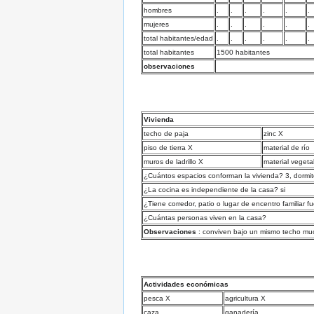
hombres
.
.
.
.
.
.
mujeres
.
.
.
.
.
.
total habitantes/edad
.
.
.
.
.
.
total habitantes
1500 habitantes
observaciones
Vivienda
techo de paja
zinc X
piso de tierra X
material de río
muros de ladrillo X
material vegeta
¿Cuántos espacios conforman la vivienda? 3, dormito
¿La cocina es independiente de la casa? si
¿Tiene corredor, patio o lugar de encentro familiar f
¿Cuántas personas viven en la casa?
Observaciones
: conviven bajo un mismo techo muc
Actividades económicas
pesca X
agricultura X
caza
ganadería