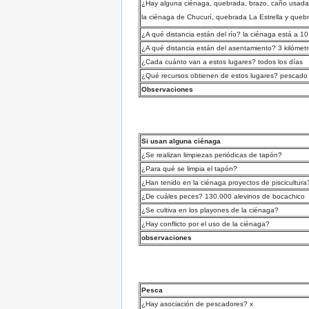
¿Hay alguna ciénaga, quebrada, brazo, caño usada 
la ciénaga de Chucurí, quebrada La Estrella y que
¿A qué distancia están del río? la ciénaga está a 1
¿A qué distancia están del asentamiento? 3 kilómet
¿Cada cuánto van a estos lugares? todos los días
¿Qué recursos obtienen de estos lugares? pescado
Observaciones
Si usan alguna ciénaga
¿Se realizan limpiezas periódicas de tapón?
¿Para qué se limpia el tapón?
¿Han tenido en la ciénaga proyectos de piscicultur
¿De cuáles peces? 130.000 alevinos de bocachico
¿Se cultiva en los playones de la ciénaga?
¿Hay conflicto por el uso de la ciénaga?
observaciones
Pesca
¿Hay asociación de pescadores? x