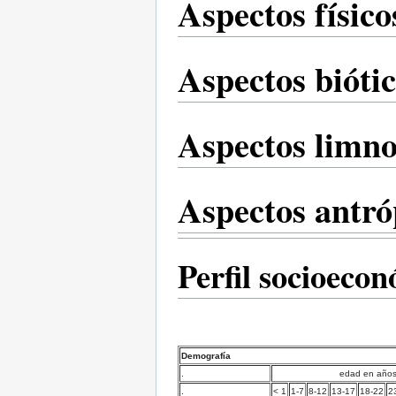
Aspectos físico
Aspectos bióti
Aspectos limno
Aspectos antró
Perfil socioeco
Demografía
.
edad en año
.
< 1
1-7
8-12
13-17
18-22
2