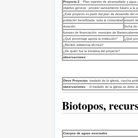
Proyecto 2
: Plan maestro de alcantarilado y agua 
objetivo general : proveer saneamiento básico a la 
¿Este proyecto es parte del plan de desarrollo del mu
población beneficiada: toda la comunidad
estado de
duración
fecha de 
fuentes de financiación: municipio de Barrancaberm
¿Qué porcentaje aporta la institución?
¿Qué por
¿Recibió asistencia técnica?
¿De quién fue la iniciativa del proyecto?
observaciones
Otros Proyectos
:traslado de la iglesia, cancha po
observaciones
: el traslado de la iglesia se debe 
Biotopos, recur
Cuerpos de aguas asociados