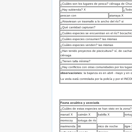
¿Cuáles son los lugares de pesca? ciénaga de Chuc
¿Hay subienda? X
¿Todo
pescan con
atarraya X
¿Atraviesan un trasmallo a lo ancho del río? si
¿Qué cantidad capturan?
¿Cuáles especies se encuentran en el río? bocachico
¿Cuáles especies consumen? las mismas
¿Cuáles especies venden? las mismas
¿Han tenido proyectos de piscicultura? sí, de cach
ciénaga
¿Tienen talla mínima?
¿Hay conflictos con otras comunidades por los lug
observaciones
: la bajanza es en abril - mayo y en 
La veda eatá controlada por la policía y por el IN
Fauna acuática y asociada
¿Cuáles de estas especies se han visto en la zona?
manatí X
caimán X
babilla X
tortu
morrocoy
tortuga de río
marimonda
titi
mico de noche
tigre