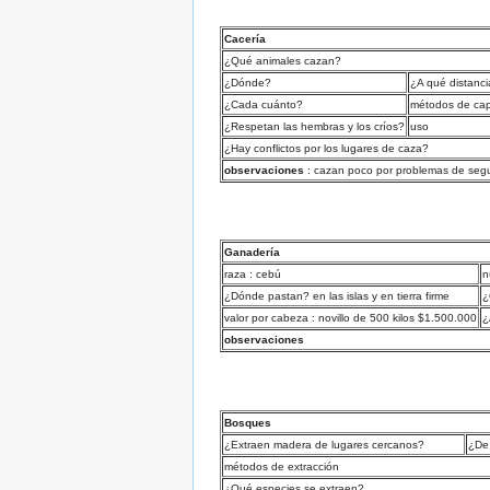
Cacería
¿Qué animales cazan?
¿Dónde?
¿A qué distanc
¿Cada cuánto?
métodos de cap
¿Respetan las hembras y los críos?
uso
¿Hay conflictos por los lugares de caza?
observaciones
: cazan poco por problemas de seg
Ganadería
raza : cebú
n
¿Dónde pastan? en las islas y en tierra firme
¿
valor por cabeza : novillo de 500 kilos $1.500.000
¿
observaciones
Bosques
¿Extraen madera de lugares cercanos?
¿De
métodos de extracción
¿Qué especies se extraen?