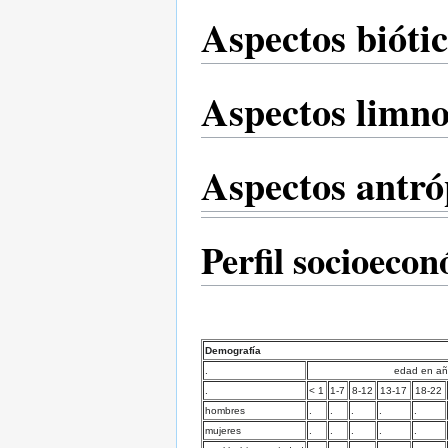
Aspectos bióti
Aspectos limno
Aspectos antró
Perfil socioeco
Demografía
.
edad en a
.
< 1
1-7
8-12
13-17
18-22
hombres
.
.
.
.
.
mujeres
.
.
.
.
.