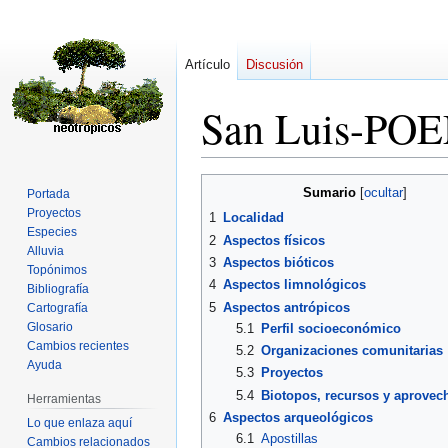
Artículo
Discusión
San Luis-PO
Ir
Ir
Sumario
Portada
a
a
Proyectos
1
Localidad
la
la
Especies
2
Aspectos físicos
navegación
búsqueda
Alluvia
3
Aspectos bióticos
Topónimos
4
Aspectos limnológicos
Bibliografía
5
Aspectos antrópicos
Cartografía
Glosario
5.1
Perfil socioeconómico
Cambios recientes
5.2
Organizaciones comunitarias
Ayuda
5.3
Proyectos
5.4
Biotopos, recursos y aprovec
Herramientas
6
Aspectos arqueológicos
Lo que enlaza aquí
6.1
Apostillas
Cambios relacionados