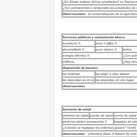
¿En dónde realizan dichas actividades? en Barranc
¿Son permanentes o temporales las actividades de 
Observaciones
: la comercialización de la agricult
Servicios públicos y saneamiento básico
acueducto X
pozo o aljibe X
alcantarillado X
pozo séptico X
letrina
energía eléctrica X
¿Con qué 
teléfono
¿Hay serv
disposición de basuras
las entierran
las dejan a cielo abierto
las depositan en el río
las depositan en otro lugar
observaciones
Servicios de salud
promotor de salud
puesto de salud
centro de salud
personal médico permanente X
brigadas de sal
¿A dónde se trasladan los enfermos graves? Yondó
observaciones
: enfermera diaria. A febrero de este