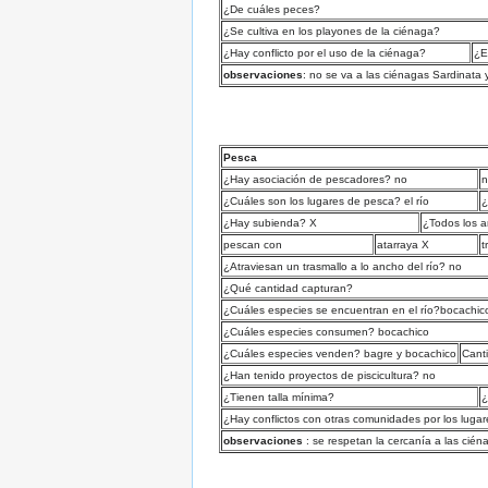
¿De cuáles peces?
¿Se cultiva en los playones de la ciénaga?
¿Hay conflicto por el uso de la ciénaga?
¿E
observaciones
: no se va a las ciénagas Sardinata
Pesca
¿Hay asociación de pescadores? no
n
¿Cuáles son los lugares de pesca? el río
¿
¿Hay subienda? X
¿Todos los 
pescan con
atarraya X
t
¿Atraviesan un trasmallo a lo ancho del río? no
¿Qué cantidad capturan?
¿Cuáles especies se encuentran en el río?bocachico
¿Cuáles especies consumen? bocachico
¿Cuáles especies venden? bagre y bocachico
Canti
¿Han tenido proyectos de piscicultura? no
¿Tienen talla mínima?
¿
¿Hay conflictos con otras comunidades por los luga
observaciones
: se respetan la cercanía a las cién