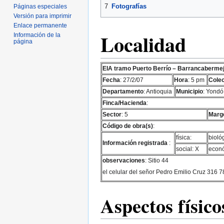
7
Fotografías
Páginas especiales
Versión para imprimir
Enlace permanente
Localidad
Información de la
página
EIA tramo Puerto Berrío – Barrancaberme
Fecha
: 27/2/07
Hora
: 5 pm
Colec
Departamento
: Antioquia
Municipio
: Yondó
Finca/Hacienda
:
Sector
: 5
Marge
Código de obra(s)
:
física:
bioló
Información registrada
:
social: X
econó
observaciones
: Sitio 44
el celular del señor Pedro Emilio Cruz 316 
Aspectos físico