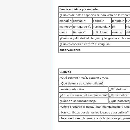
Fauna acuática y asociada
¿Cuáles de estas especies se han visto en la zona?
manatí X
caimán X
babilla X
tortuga X
nut
morrocoy
tortuga de río
marimonda X
titi
mi
danta
ñeque X
pollo lobero
venado
chi
¿Cuándo y dónde? el chugüiro y la iguana en la ci
¿Cuáles especies cazan? el chugüiro
observaciones
Cultivos
¿Qué cultivan? maíz, plátano y yuca
¿Qué sistema de cultivo utilizan?
tamaño del cultivo
¿Dónde? maíz y 
¿A qué distancia del asentamiento?
¿Comercializan
¿Dónde? Barrancabermeja
¿Qué porcenta
¿Cómo preparan la tierra? aran manualmente y lu
¿Hay conflictos por ciertos los lugares para cultivar?
observaciones
: la tenencia de la tierra es por pos