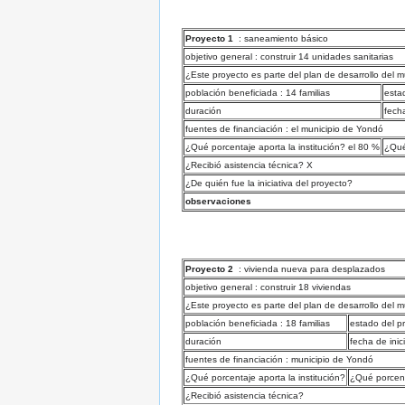
Proyecto 1
: saneamiento básico
objetivo general : construir 14 unidades sanitarias
¿Este proyecto es parte del plan de desarrollo del m
población beneficiada : 14 familias
esta
duración
fecha
fuentes de financiación : el municipio de Yondó
¿Qué porcentaje aporta la institución? el 80 %
¿Qué
¿Recibió asistencia técnica? X
¿De quién fue la iniciativa del proyecto?
observaciones
Proyecto 2
: vivienda nueva para desplazados
objetivo general : construir 18 viviendas
¿Este proyecto es parte del plan de desarrollo del m
población beneficiada : 18 familias
estado del p
duración
fecha de inic
fuentes de financiación : municipio de Yondó
¿Qué porcentaje aporta la institución?
¿Qué porcent
¿Recibió asistencia técnica?