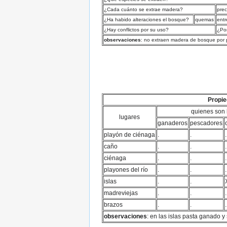
¿Cada cuánto se extrae madera?
prec
¿Ha habido alteraciones el bosque?
quemas
ent
¿Hay conflictos por su uso?
¿Po
observaciones
: no extraen madera de bosque por 
Propie
quienes son 
lugares
ganaderos
pescadores
playón de ciénaga
.
.
.
caño
.
.
.
ciénaga
.
.
.
playones del río
.
.
.
islas
.
.
madreviejas
.
.
.
brazos
.
.
.
observaciones
: en las islas pasta ganado 