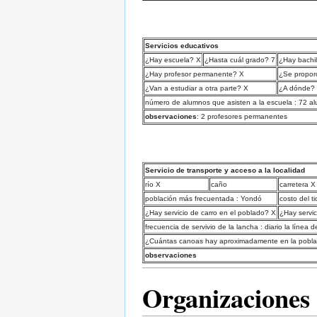
Servicios educativos
¿Hay escuela? X
¿Hasta cuál grado? 7
¿Hay bachil
¿Hay profesor permanente? X
¿Se proporc
¿Van a estudiar a otra parte? X
¿A dónde?
número de alumnos que asisten a la escuela : 72 a
observaciones
: 2 profesores permanentes
Servicio de transporte y acceso a la localidad
río X
caño
carretera X
población más frecuentada : Yondó
costo del t
¿Hay servicio de carro en el poblado? X
¿Hay servi
frecuencia de servivio de la lancha : diario la línea 
¿Cuántas canoas hay aproximadamente en la pobla
observaciones
Organizaciones