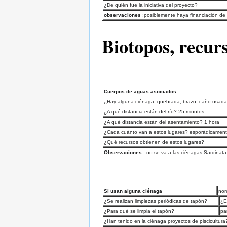
¿De quién fue la iniciativa del proyecto?
observaciones
:posiblemente haya financiación de l
Biotopos, recur
Cuerpos de aguas asociados
¿Hay alguna ciénaga, quebrada, brazo, caño usada 
¿A qué distancia están del río? 25 minutos
¿A qué distancia están del asentamiento? 1 hora
¿Cada cuánto van a estos lugares? esporádicamen
¿Qué recursos obtienen de estos lugares?
Observaciones
: no se va a las ciénagas Sardinat
Si usan alguna ciénaga
no
¿Se realizan limpiezas periódicas de tapón?
¿E
¿Para qué se limpia el tapón?
pa
¿Han tenido en la ciénaga proyectos de piscicultura