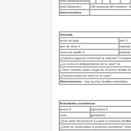
total habitantes/edad
.
.
.
.
.
total habitantes :
190 personas (60 hombres, 40
observaciones
.
Vivienda
techo de paja
zinc X
piso de tierra X
material
muros de ladrillo X
material
¿Cuántos espacios conforman la vivienda? 3 espacios
¿La cocina es independiente de la casa? no
¿Tiene corredor, patio o lugar de encentro familiar f
¿Cuántas personas viven en la casa?
Observaciones
: hay muchas familias extendidas
Actividades económicas
pesca X
agricultura X
caza
ganadería
¿Qué parte del producto es para el consumo familia
¿Cómo se comercializa el producto excedente? inter