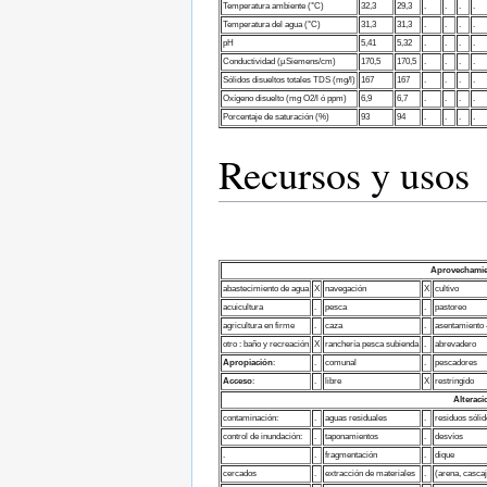
Temperatura ambiente (°C)
32,3
29,3
.
.
.
.
Temperatura del agua (°C)
31,3
31,3
.
.
.
.
pH
5,41
5,32
.
.
.
.
Conductividad (µSiemens/cm)
170,5
170,5
.
.
.
.
Sólidos disueltos totales TDS (mg/l)
167
167
.
.
.
.
Oxígeno disuelto (mg O2/l ó ppm)
6,9
6,7
.
.
.
.
Porcentaje de saturación (%)
93
94
.
.
.
.
Recursos y usos
Aprovechamie
abastecimiento de agua
X
navegación
X
cultivo
acuicultura
.
pesca
.
pastoreo
agricultura en firme
.
caza
.
asentamiento 
otro : baño y recreación
X
ranchería pesca subienda
.
abrevadero
Apropiación
:
.
comunal
.
pescadores
Acceso
:
.
libre
X
restringido
Alterac
contaminación:
.
aguas residuales
.
residuos sóli
control de inundación:
.
taponamientos
.
desvíos
.
.
fragmentación
.
dique
cercados
.
extracción de materiales
.
(arena, cascaj