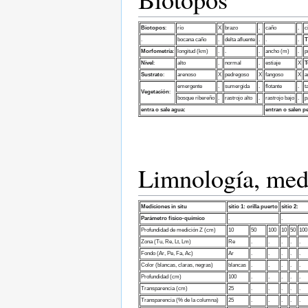
Biotopos
:
río
X
brazo
.
caño
.
c
.
bocana caño
.
delta afluente
.
.
.
T
Morfometría
:
longitud (km)
.
.
.
ancho (m)
.
p
Nivel
:
alto
.
normal
.
estiaje
X
T
Sustrato
:
arenoso
X
pedregoso
X
fangoso
X
a
emergente
.
sumergida
.
flotante
.
t
Vegetación
:
bosque ribereño
.
rastrojo alto
.
rastrojo bajo
.
p
entra o sale agua:
entran o salen p
Limnología, med
Mediciones in situ
sitio 1:
orilla puerto
sitio 2:
Parámetro fisico-químico
.
.
Profundidad de medición Z (cm)
10
50
100
10
50
100
Zona (Tu, Re, Lt, Lm)
Re
.
.
.
.
.
Fondo (Ar, Pe, Fa, Ac)
Ar
.
.
.
.
.
Color (blancas, claras, negras)
blancas
.
.
.
.
.
Profundidad (cm)
100
.
.
.
.
.
Transparencia (cm)
25
.
.
.
.
.
Transparencia (% de la columna)
25
.
.
.
.
.