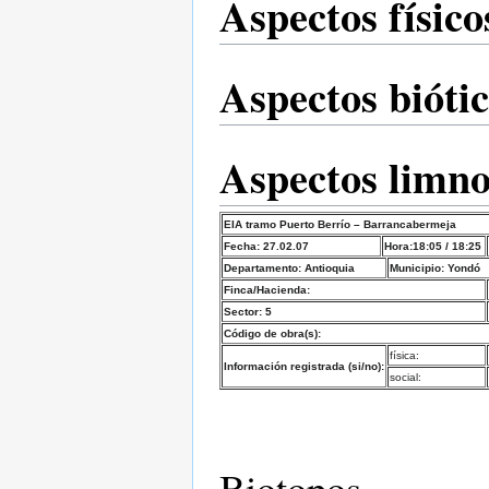
Aspectos físico
Aspectos bióti
Aspectos limno
EIA tramo Puerto Berrío – Barrancabermeja
Fecha: 27.02.07
Hora:18:05 / 18:25
Departamento: Antioquia
Municipio: Yondó
Finca/Hacienda:
Sector: 5
Código de obra(s):
física:
Información registrada (si/no):
social:
Biotopos