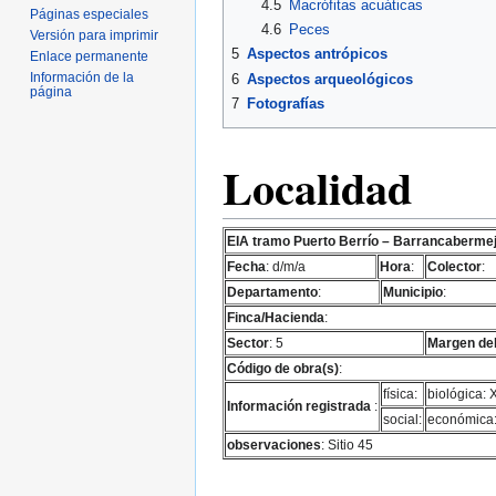
4.5
Macrófitas acuáticas
Páginas especiales
4.6
Peces
Versión para imprimir
5
Aspectos antrópicos
Enlace permanente
Información de la
6
Aspectos arqueológicos
página
7
Fotografías
Localidad
EIA tramo Puerto Berrío – Barrancaberme
Fecha
: d/m/a
Hora
:
Colector
:
Departamento
:
Municipio
:
Finca/Hacienda
:
Sector
: 5
Margen del
Código de obra(s)
:
física:
biológica: 
Información registrada
:
social:
económica
observaciones
: Sitio 45