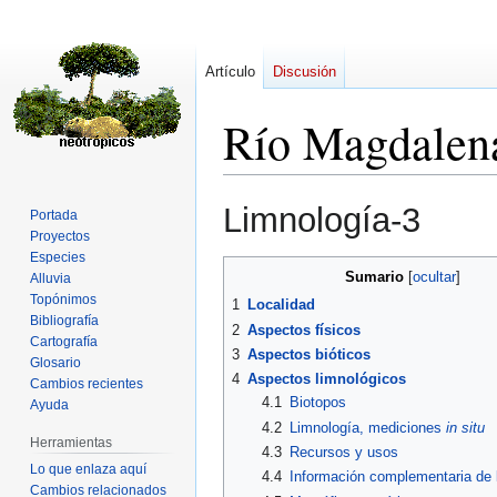
Artículo
Discusión
Río Magdalen
Ir
Ir
Limnología-3
Portada
a
a
Proyectos
la
la
Especies
navegación
búsqueda
Sumario
Alluvia
Topónimos
1
Localidad
Bibliografía
2
Aspectos físicos
Cartografía
3
Aspectos bióticos
Glosario
4
Aspectos limnológicos
Cambios recientes
4.1
Biotopos
Ayuda
4.2
Limnología, mediciones
in situ
Herramientas
4.3
Recursos y usos
Lo que enlaza aquí
4.4
Información complementaria de l
Cambios relacionados