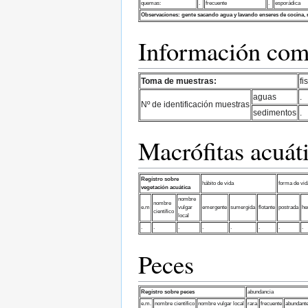
quemas:
.
frecuente
.
esporádica
Observaciones:
gente sacando agua y lavando enseres de cocina, 
Información comp
Toma de muestras:
fi
aguas
.
Nº de identificación muestras
sedimentos
.
Macrófitas acuát
Regístro sobre
hábito de vida
forma de vid
vegetación acuática
nombre
nombre
e.m
vulgar
emergente
sumergida
flotante
postrada
he
científico
local
.
.
.
.
.
.
.
.
Peces
Regístro sobre peces
abundancia
e.m.
nombre científico
nombre vulgar local
rara
frecuente
abundant