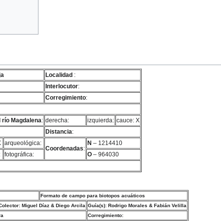
ja
Localidad
:
Interlocutor
:
Corregimiento
:
 río Magdalena
:
derecha:
izquierda:
cauce: X
Distancia
:
X
arqueológica:
N
– 1214410
Coordenadas
:
:
fotográfica:
O
– 964030
Formato de campo para biotopos acuáticos
Colector: Miguel Díaz & Diego Arcila
Guía(s): Rodrigo Morales & Fabián Velilla
ra
Corregimiento: