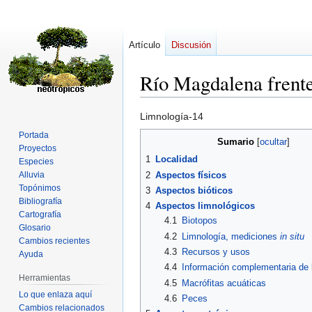
Artículo
Discusión
Río Magdalena frent
Ir
Ir
Limnología-14
a
a
Portada
Sumario
la
la
Proyectos
1
Localidad
navegación
búsqueda
Especies
2
Aspectos físicos
Alluvia
Topónimos
3
Aspectos bióticos
Bibliografía
4
Aspectos limnológicos
Cartografía
4.1
Biotopos
Glosario
4.2
Limnología, mediciones
in situ
Cambios recientes
4.3
Recursos y usos
Ayuda
4.4
Información complementaria de l
Herramientas
4.5
Macrófitas acuáticas
Lo que enlaza aquí
4.6
Peces
Cambios relacionados