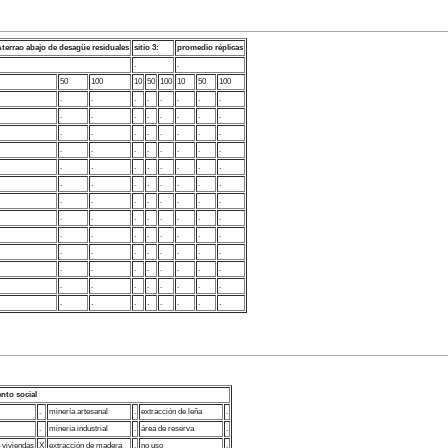
Aterrao abajo de desagüe residuales
sitio 3:
promedio réplicas
.
.
50
100
10
50
100
10
50
100
.
.
.
.
.
.
.
.
.
.
.
.
.
.
.
.
.
.
.
.
.
.
.
.
.
.
.
.
.
.
.
.
.
.
.
.
.
.
.
.
.
.
.
.
.
.
.
.
.
.
.
.
.
.
.
.
.
.
.
.
.
.
.
.
.
.
.
.
.
.
.
.
.
.
.
.
.
.
.
.
.
.
.
.
.
.
.
.
.
.
.
.
.
.
.
.
.
.
.
.
.
.
.
.
nto social
.
minería artesanal
.
extracción de leña
.
.
minería industrial
.
área de reserva
.
 viviendas
X
extracción de madera
.
no uso
.