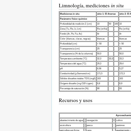
in situ
Limnología, mediciones
Mediciones in situ
sitio 1:
El Aterrao
sitio 2:
El 
Parámetro fisico-químico
.
.
Profundidad de medición Z (cm)
10
50
100
10
Zona (Tu, Re, Lt, Lm)
Re (orilla)
.
.
Re (orilla)
Fondo (Ar, Pe, Fa, Ac)
Ar
.
.
Ar
Color (blancas, claras, negras)
blancas
.
.
blancas
Profundidad (cm)
< 50
.
.
< 50
Transparencia (cm)
25
.
.
25
Transparencia (% de la columna)
50,0
.
.
50,0
Temperatura ambiente (°C)
32,3
33,3
.
33,3
Temperatura del agua (°C)
29,3
.
.
29,4
pH
6,56
.
.
5,27
Conductividad (µSiemens/cm)
171,5
.
.
172,3
Sólidos disueltos totales TDS (mg/l)
163
.
.
163
Oxígeno disuelto (mg O2/l ó ppm)
6,8
.
.
6,9
Porcentaje de saturación (%)
90
.
.
93
Recursos y usos
Aprovechamie
abastecimiento de agua
.
navegación
X
cultivo
acuicultura
.
pesca
.
pastoreo
agricultura en firme
.
caza
.
asentamiento –