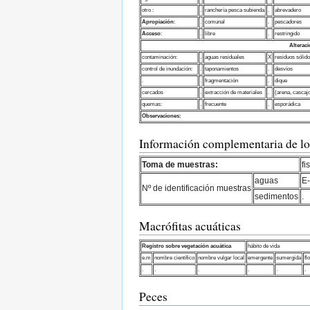
otro :
.
ranchería pesca subienda
.
abrevadero
Apropiación
:
.
comunal
.
pescadores
Acceso
:
.
libre
.
restringido
Alterac
contaminación:
.
aguas residuales
X
residuos sólid
control de inundación:
.
taponamientos
.
desvíos
.
.
fragmentación
.
dique
cercados
.
extracción de materiales
.
(arena, cascajo
quemas:
.
frecuente
.
esporádica
Observaciones:
Información complementaria de los
Toma de muestras:
fi
aguas
E
Nº de identificación muestras
sedimentos
.
Macrófitas acuáticas
Regístro sobre vegetación acuática
hábito de vida
e.m
nombre científico
nombre vulgar local
emergente
sumergida
fl
.
.
.
.
.
.
Peces