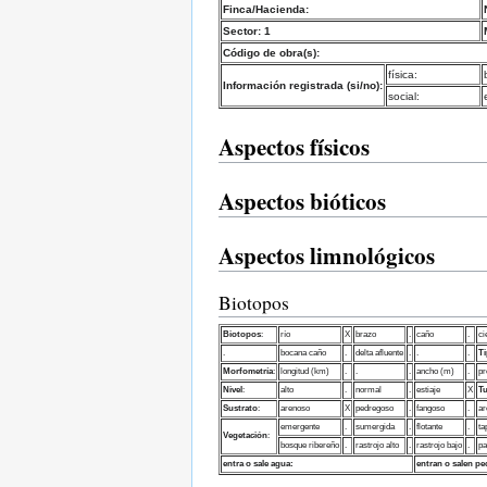
Finca/Hacienda:
Sector: 1
Código de obra(s):
física:
Información registrada (si/no):
social:
Aspectos físicos
Aspectos bióticos
Aspectos limnológicos
Biotopos
Biotopos
:
río
X
brazo
.
caño
.
ci
.
bocana caño
.
delta afluente
.
.
.
Ti
Morfometría
:
longitud (km)
.
.
.
ancho (m)
.
pr
Nivel
:
alto
.
normal
.
estiaje
X
Tu
Sustrato
:
arenoso
X
pedregoso
.
fangoso
.
ar
emergente
.
sumergida
.
flotante
.
ta
Vegetación
:
bosque ribereño
.
rastrojo alto
.
rastrojo bajo
.
pa
entra o sale agua:
entran o salen pe