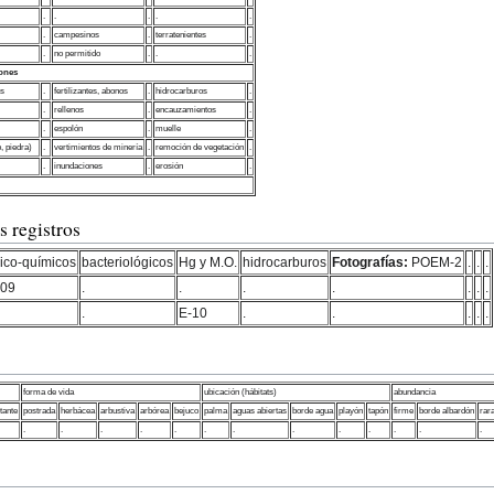
.
.
.
.
.
.
campesinos
.
terratenientes
.
.
no permitido
.
.
.
iones
os
.
fertilizantes, abonos
.
hidrocarburos
.
.
rellenos
.
encauzamientos
.
.
espolón
.
muelle
.
, piedra)
.
vertimientos de minería
.
remoción de vegetación
.
.
inundaciones
.
erosión
.
 registros
sico-químicos
bacteriológicos
Hg y M.O.
hidrocarburos
Fotografías:
POEM-2
.
.
.
-09
.
.
.
.
.
.
.
.
E-10
.
.
.
.
.
forma de vida
ubicación (hábitats)
abundancia
otante
postrada
herbácea
arbustiva
arbórea
bejuco
palma
aguas abiertas
borde agua
playón
tapón
firme
borde albardón
rar
.
.
.
.
.
.
.
.
.
.
.
.
.