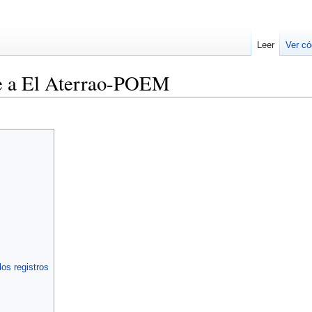
Leer
Ver có
e a El Aterrao-POEM
os registros