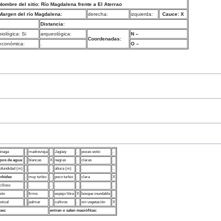
Nombre del sitio: Río Magdalena frente a El Aterrao
Margen del río Magdalena:
derecha:
izquierda:
Cauce: X
Distancia:
biológica: Si
arqueológica:
N –
Coordenadas:
económica:
.
O –
énaga
.
madrevieja
.
Jagüey
.
pozas estío
.
pos de agua
:
.
blancas
X
negras
.
claras
.
ofundidad (m)
.
.
.
altura (m)
.
.
.
rbidez
.
muy turbio
.
poco turbio
.
clara
X
cilloso
.
.
.
.
.
.
.
pón
.
firme
.
espejo libre
X
bosque inundable
.
stizal
.
palmar
.
cultivos
.
sin vegetación
X
ces:
entran o salen macrófitas: