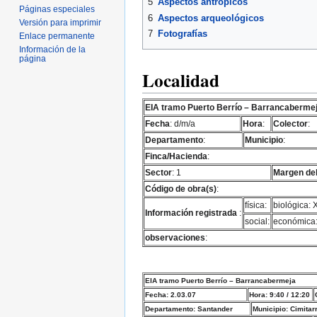
5
Aspectos antrópicos
Páginas especiales
6
Aspectos arqueológicos
Versión para imprimir
7
Fotografías
Enlace permanente
Información de la
página
Localidad
EIA tramo Puerto Berrío – Barrancaberme
Fecha
: d/m/a
Hora
:
Colector
:
Departamento
:
Municipio
:
Finca/Hacienda
:
Sector
: 1
Margen del
Código de obra(s)
:
física:
biológica: 
Información registrada
:
social:
económica
observaciones
:
EIA tramo Puerto Berrío – Barrancabermeja
Fecha: 2.03.07
Hora: 9:40 / 12:20
Departamento: Santander
Municipio: Cimitar