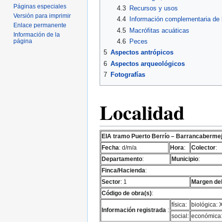
Páginas especiales
4.3
Recursos y usos
Versión para imprimir
4.4
Información complementaria de l
Enlace permanente
4.5
Macrófitas acuáticas
Información de la
página
4.6
Peces
5
Aspectos antrópicos
6
Aspectos arqueológicos
7
Fotografías
Localidad
EIA tramo Puerto Berrío – Barrancaberme
Fecha
: d/m/a
Hora
:
Colector
:
Departamento
:
Municipio
:
Finca/Hacienda
:
Sector
: 1
Margen del
Código de obra(s)
:
física:
biológica: 
Información registrada
:
social:
económica