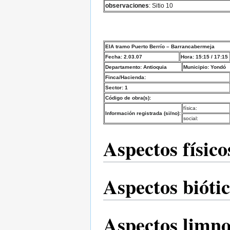
observaciones
: Sitio 10
EIA tramo Puerto Berrío – Barrancabermeja
Fecha: 2.03.07
Hora: 15:15 / 17:15
Departamento: Antioquia
Municipio: Yondó
Finca/Hacienda:
Sector: 1
Código de obra(s):
física:
Información registrada (si/no):
social:
Aspectos físico
Aspectos bióti
Aspectos limno