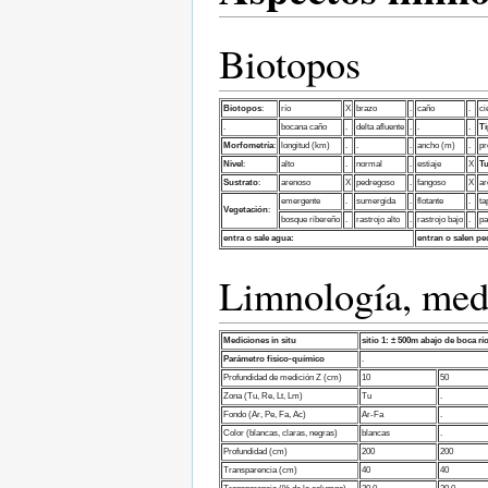
Biotopos
Biotopos
:
río
X
brazo
.
caño
.
ci
.
bocana caño
.
delta afluente
.
.
.
Ti
Morfometría
:
longitud (km)
.
.
.
ancho (m)
.
pr
Nivel
:
alto
.
normal
.
estiaje
X
Tu
Sustrato
:
arenoso
X
pedregoso
.
fangoso
X
ar
emergente
.
sumergida
.
flotante
.
ta
Vegetación
:
bosque ribereño
.
rastrojo alto
.
rastrojo bajo
.
pa
entra o sale agua:
entran o salen pe
Limnología, med
Mediciones in situ
sitio 1:
± 500m abajo de boca rí
Parámetro fisico-químico
.
Profundidad de medición Z (cm)
10
50
Zona (Tu, Re, Lt, Lm)
Tu
.
Fondo (Ar, Pe, Fa, Ac)
Ar-Fa
.
Color (blancas, claras, negras)
blancas
.
Profundidad (cm)
200
200
Transparencia (cm)
40
40