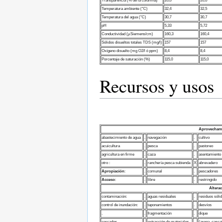
Transparencia (% de la columna)
20,0
20,0
Temperatura ambiente (°C)
32,4
32,5
Temperatura del agua (°C)
30,7
30,7
pH
5,33
5,72
Conductividad (µSiemens/cm)
160,3
160,4
Sólidos disueltos totales TDS (mg/l)
157
157
Oxígeno disuelto (mg O2/l ó ppm)
8,4
8,4
Porcentaje de saturación (%)
115,0
115,0
Recursos y usos
Aprovechami
abastecimiento de agua
.
navegación
.
cultivo
acuicultura
.
pesca
.
pastoreo
agricultura en firme
.
caza
.
asentamiento 
otro :
.
ranchería pesca subienda
X
abrevadero
Apropiación
:
.
comunal
.
pescadores
Acceso
:
.
libre
.
restringido
Altera
contaminación:
.
aguas residuales
.
residuos sóli
control de inundación:
.
taponamientos
.
desvíos
.
.
fragmentación
.
dique
cercados
.
extracción de materiales
.
(arena, cascaj