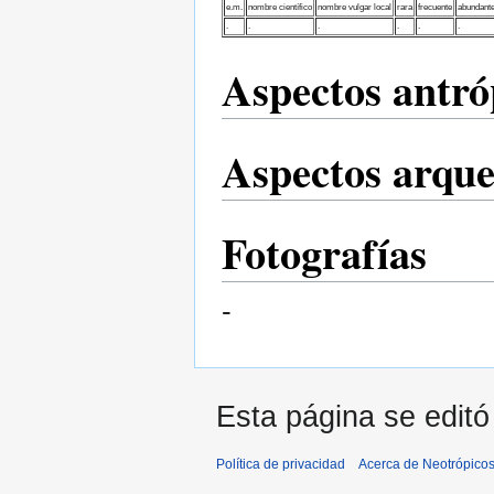
e.m.
nombre científico
nombre vulgar local
rara
frecuente
abundant
.
.
.
.
.
.
Aspectos antró
Aspectos arque
Fotografías
-
Esta página se editó
Política de privacidad
Acerca de Neotrópico