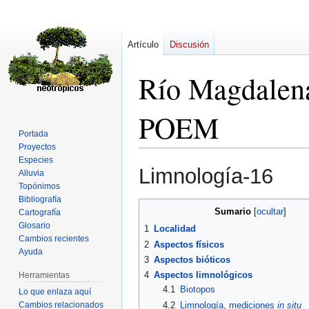
Artículo
Discusión
Río Magdalena
POEM
Portada
Proyectos
Especies
Ir
Ir
Limnología-16
Alluvia
a
a
Topónimos
la
la
Bibliografía
navegación
búsqueda
Sumario
Cartografía
Glosario
1
Localidad
Cambios recientes
2
Aspectos físicos
Ayuda
3
Aspectos bióticos
4
Aspectos limnológicos
Herramientas
4.1
Biotopos
Lo que enlaza aquí
Cambios relacionados
4.2
Limnología, mediciones
in situ