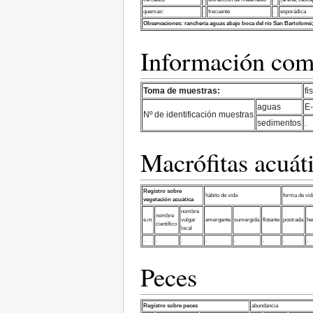
quemas:
.
frecuente
.
esporádica
Observaciones:
ranchería aguas abajo boca del río San Bartolomé; 
Información comp
Toma de muestras:
fi
aguas
E
Nº de identificación muestras
sedimentos
.
Macrófitas acuát
Regístro sobre
hábito de vida
forma de vid
vegetación acuática
nombre
nombre
e.m
vulgar
emergente
sumergida
flotante
postrada
he
científico
local
.
.
.
.
.
.
.
.
Peces
Regístro sobre peces
abundancia