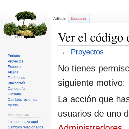
Artículo
Discusión
Ver el código 
←
Proyectos
Portada
Proyectos
Ir
Ir
No tienes permiso
Especies
a
a
Alluvia
la
la
Topónimos
siguiente motivo:
navegación
búsqueda
Bibliografía
Cartografía
Glosario
La acción que has 
Cambios recientes
Ayuda
usuarios de uno d
Herramientas
Lo que enlaza aquí
Administradores
.
Cambios relacionados