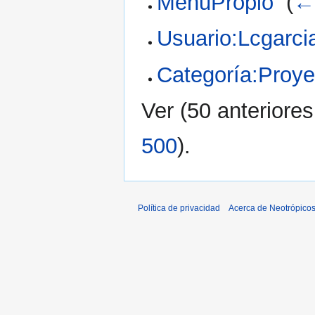
MenuPropio
‎
(
←
Usuario:Lcgarci
Categoría:Proye
Ver (
50 anteriores
500
).
Política de privacidad
Acerca de Neotrópico