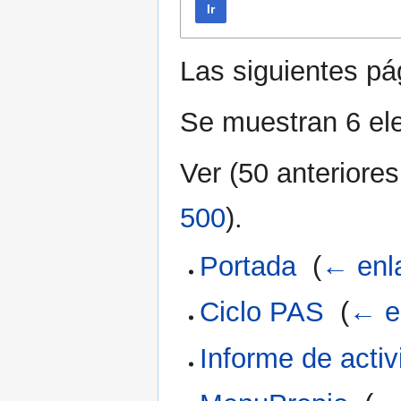
Ir
Las siguientes p
Se muestran 6 el
Ver (
50 anteriores
500
).
Portada
‎
(
← enl
Ciclo PAS
‎
(
← e
Informe de acti