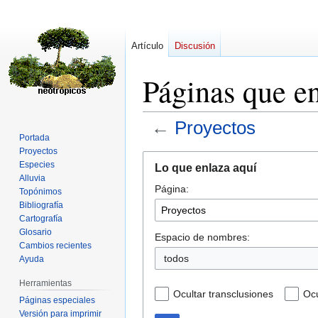
Artículo
Discusión
Páginas que e
←
Proyectos
Portada
Proyectos
Ir
Ir
Especies
Lo que enlaza aquí
a
a
Alluvia
Página:
la
la
Topónimos
navegación
búsqueda
Bibliografía
Cartografía
Glosario
Espacio de nombres:
Cambios recientes
todos
Ayuda
Herramientas
Ocultar transclusiones
Ocu
Páginas especiales
Versión para imprimir