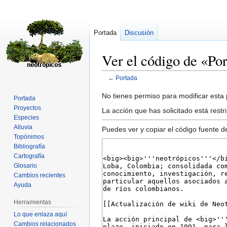
Portada
Discusión
Ver el código de «Po
←
Portada
Ir
Ir
No tienes permiso para modificar esta p
Portada
a
a
Proyectos
La acción que has solicitado está rest
la
la
Especies
Alluvia
navegación
búsqueda
Puedes ver y copiar el código fuente d
Topónimos
Bibliografía
Cartografía
Glosario
Cambios recientes
Ayuda
Herramientas
Lo que enlaza aquí
Cambios relacionados