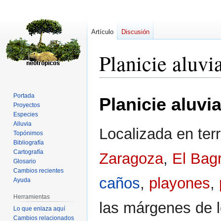
Artículo
Discusión
Planicie aluvi
Ir
Ir
Portada
Planicie aluvi
a
a
Proyectos
la
la
Especies
navegación
búsqueda
Alluvia
Localizada en terr
Topónimos
Bibliografía
Cartografía
Zaragoza
,
El Bag
Glosario
Cambios recientes
caños
,
playones
,
Ayuda
Herramientas
las márgenes de 
Lo que enlaza aquí
Cambios relacionados