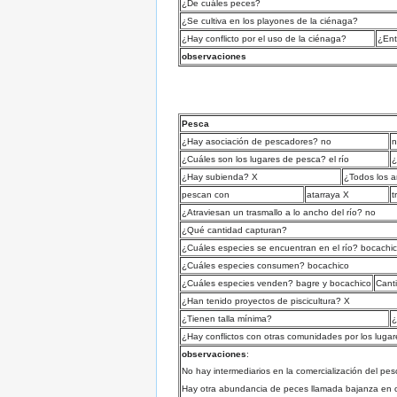
¿De cuáles peces?
¿Se cultiva en los playones de la ciénaga?
¿Hay conflicto por el uso de la ciénaga?
¿Ent
observaciones
Pesca
¿Hay asociación de pescadores? no
n
¿Cuáles son los lugares de pesca? el río
¿
¿Hay subienda? X
¿Todos los 
pescan con
atarraya X
t
¿Atraviesan un trasmallo a lo ancho del río? no
¿Qué cantidad capturan?
¿Cuáles especies se encuentran en el río? bocachic
¿Cuáles especies consumen? bocachico
¿Cuáles especies venden? bagre y bocachico
Canti
¿Han tenido proyectos de piscicultura? X
¿Tienen talla mínima?
¿
¿Hay conflictos con otras comunidades por los luga
observaciones
:
No hay intermediarios en la comercialización del pe
Hay otra abundancia de peces llamada bajanza en o