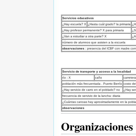
Servicios educativos
¿Hay escuela? X
¿Hasta cuál grado? la primaria
¿H
¿Hay profesor permanente? X para primaria
¿S
¿Van a estudiar a otra parte? X
¿A
número de alumnos que asisten a la escuela
observaciones
: presencia del ICBF con madre com
Servicio de transporte y acceso a la localidad
río : X
caño
carretera
población más frecuentada . Puerto Berrío
costo de
¿Hay servicio de carro en el poblado? no
¿Hay ser
frecuencia de servivio de la lancha: diaria
¿Cuántas canoas hay aproximadamente en la pobla
observaciones
Organizaciones