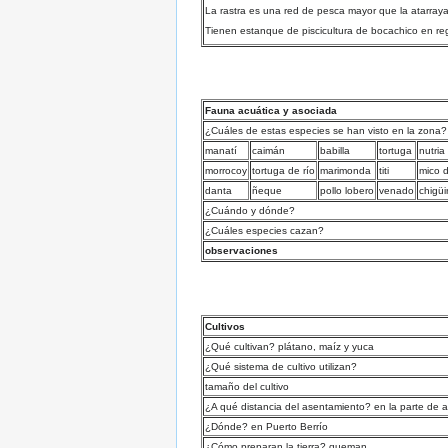
La rastra es una red de pesca mayor que la atarray
Tienen estanque de piscicultura de bocachico en re
Fauna acuática y asociada
¿Cuáles de estas especies se han visto en la zona?
manatí
caimán
babilla
tortuga
nutria
morrocoy
tortuga de río
marimonda
titi
mico 
danta
ñeque
pollo lobero
venado
chigüi
¿Cuándo y dónde?
¿Cuáles especies cazan?
observaciones
Cultivos
¿Qué cultivan? plátano, maíz y yuca
¿Qué sistema de cultivo utilizan?
tamaño del cultivo
¿A qué distancia del asentamiento? en la parte de a
¿Dónde? en Puerto Berrío
¿Cómo preparan la tierra? queman