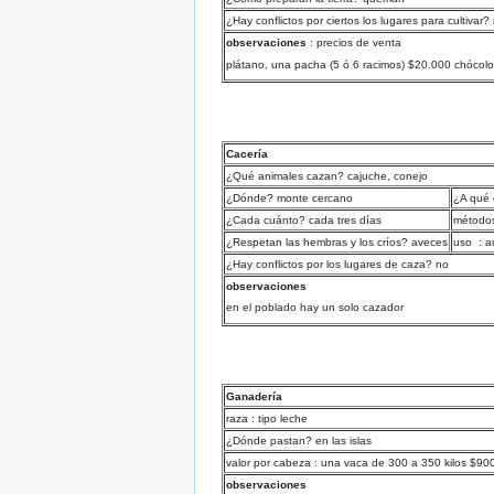
¿Hay conflictos por ciertos los lugares para cultivar?
observaciones
: precios de venta
plátano, una pacha (5 ó 6 racimos) $20.000 chócolo
Cacería
¿Qué animales cazan? cajuche, conejo
¿Dónde? monte cercano
¿A qué 
¿Cada cuánto? cada tres días
métodos
¿Respetan las hembras y los críos? aveces
uso : 
¿Hay conflictos por los lugares de caza? no
observaciones
en el poblado hay un solo cazador
Ganadería
raza : tipo leche
¿Dónde pastan? en las islas
valor por cabeza : una vaca de 300 a 350 kilos $900
observaciones