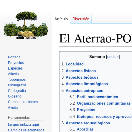
Artículo
Discusión
El Aterrao-P
Ir
Ir
Sumario
Portada
a
a
Proyectos
1
Localidad
la
la
Especies
2
Aspectos físicos
navegación
búsqueda
Alluvia
3
Aspectos bióticos
Topónimos
4
Aspectos limnológicos
Bibliografía
5
Aspectos antrópicos
Cartografía
Glosario
5.1
Perfil socioeconómico
Cambios recientes
5.2
Organizaciones comunitarias
Ayuda
5.3
Proyectos
5.4
Biotopos, recursos y aprovec
Herramientas
6
Aspectos arqueológicos
Lo que enlaza aquí
6.1
Apostillas
Cambios relacionados