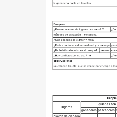
la ganadería pasta en las islas
Bosques
¿Extraen madera de lugares cercanos? X
¿De
métodos de extracción : motosierra
¿Qué especies se extraen? mora
¿Cada cuánto se extrae madera? por encargo
preci
¿Ha habido alteraciones el bosque?
quemas
entr
¿Hay conflictos por su uso? no
¿Por
observaciones
un estacón $6.000, que se vende por encargo a lo
Propie
quienes son 
lugares
ganaderos
pescadores
playón de ciénaga
.
.
.