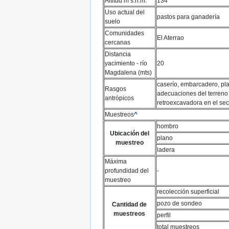
Altitud m s.n.m.
134
Uso actual del
pastos para ganadería
suelo
Comunidades
El Aterrao
cercanas
Distancia
yacimiento - río
20
Magdalena (mts)
caserío, embarcadero, pla
Rasgos
adecuaciones del terreno
antrópicos
retroexcavadora en el sect
Muestreos
^
hombro
Ubicación del
plano
muestreo
ladera
Máxima
profundidad del
-
muestreo
recolección superficial
pozo de sondeo
Cantidad de
muestreos
perfil
total muestreos