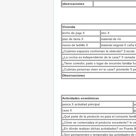
observaciones
.
Vivienda
techo de paja X
zinc X
piso de tierra X
material de río
muros de ladrillo X
material vegetal X caña 
¿Cuántos espacios conforman la vivienda? 3:social, 
¿La cocina es independiente de la casa? X ramada
¿Tiene corredor, patio o lugar de encentro familiar f
¿Cuántas personas viven en la casa? promedio 5 pe
Observaciones
Actividades económicas
pesca X actividad principal
a
caza X
g
¿Qué parte de la producto es para el consumo famil
¿Cómo se comercializa el producto excedente? lo v
¿En dónde realizan dichas actividades? en Puerto B
¿Son permanentes o temporales las actividades de 