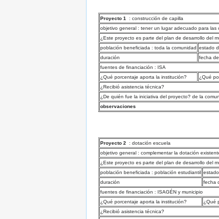
Proyecto 1
: construcción de capilla
objetivo general : tener un lugar adecuado para las 
¿Este proyecto es parte del plan de desarrollo del m
población beneficiada : toda la comunidad
estado d
duración
fecha de
fuentes de financiación : ISA
¿Qué porcentaje aporta la institución?
¿Qué por
¿Recibió asistencia técnica?
¿De quién fue la iniciativa del proyecto? de la comu
observaciones
Proyecto 2
: dotación escuela
objetivo general : complementar la dotación existent
¿Este proyecto es parte del plan de desarrollo del m
población beneficiada : población estudiantil
estado
duración
fecha d
fuentes de financiación : ISAGÉN y municipio
¿Qué porcentaje aporta la institución?
¿Qué p
¿Recibió asistencia técnica?