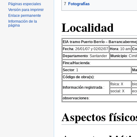
7
Fotografías
Páginas especiales
Versión para imprimir
Enlace permanente
Localidad
Información de la
página
EIA tramo Puerto Berrío – Barrancaberme
Fecha
: 26/01/07 y 02/02/07
Hora
: 10 am
Co
Departamento
: Santander
Municipio
: Cimi
Finca/Hacienda
:
Sector
: 1
Ma
Código de obra(s)
:
física: X
bio
Información registrada
:
social: X
ec
observaciones
:
Aspectos físico