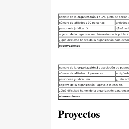
nombre de la
organización 1
: JAC junta de acción
número de afiliados : 70 personas
antigüeda
personería jurídica : X
¿Está act
objetivo de la organización : bienestar de la poblaci
¿Qué dificultad ha tenido la organización para desar
observaciones
nombre de la
organización 2
: asociación de padres
número de afiliados : 7 personas
antigüeda
personería jurídica : no
¿Está act
objetivo de la organización : apoyo a la escuela
¿Qué dificultad ha tenido la organización para desar
observaciones
:
Proyectos