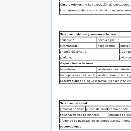
Observaciones
: no hay asociación de pescadores.
Las mujeres se dedican al cuidado de especies men
Servicios públicos y saneamiento básico
acueducto
pozo o aljibe : X
alcantarillado
pozo séptico
letrina :
energía eléctrica : X
¿Con qu
teléfono: no
¿Hay ser
disposición de basuras
las entierran
las dejan a cielo abierto
las depositan en el río : X
las depositan en otro lu
observaciones
: el agua la toman del pozo y las co
Servicios de salud
promotor de salud
puesto de salud
centro de salud
personal médico permanente
brigadas de sal
¿A dónde se trasladan los enfermos graves? Puerto 
observaciones