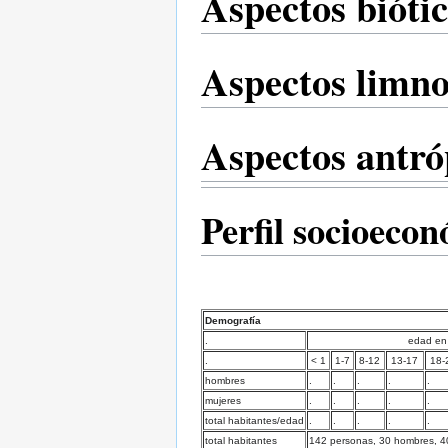
Aspectos bióti
Aspectos limno
Aspectos antró
Perfil socioeco
Demografía
.
edad en
.
< 1
1-7
8-12
13-17
18-
hombres
.
.
.
.
.
mujeres
.
.
.
.
.
total habitantes/edad
.
.
.
.
.
total habitantes
142 personas, 30 hombres, 40