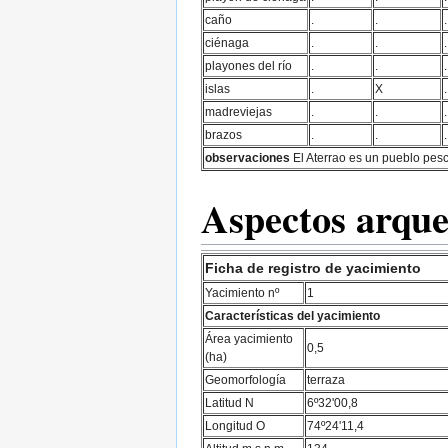
caño
.
.
.
ciénaga
.
.
.
playones del río
.
.
.
islas
.
X
.
madreviejas
.
.
.
brazos
.
.
.
observaciones
El Aterrao es un pueblo pes
Aspectos arque
Ficha de registro de yacimiento
Yacimiento nº
1
Características del yacimiento
Área yacimiento
0,5
(ha)
Geomorfología
terraza
Latitud N
6º32'00,8
Longitud O
74º24'11,4