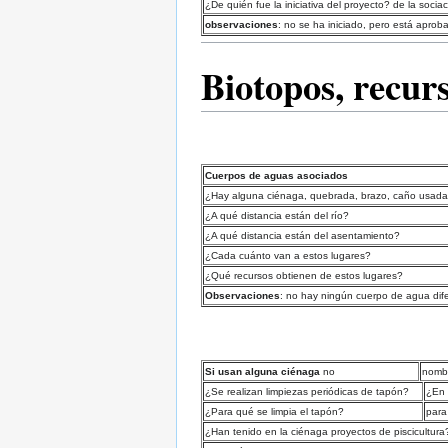
¿De quién fue la iniciativa del proyecto? de la socia
observaciones
: no se ha iniciado, pero está aprob
Biotopos, recur
Cuerpos de aguas asociados
¿Hay alguna ciénaga, quebrada, brazo, caño usada 
¿A qué distancia están del río?
¿A qué distancia están del asentamiento?
¿Cada cuánto van a estos lugares?
¿Qué recursos obtienen de estos lugares?
Observaciones
: no hay ningún cuerpo de agua difer
Si usan alguna ciénaga
no
nomb
¿Se realizan limpiezas periódicas de tapón?
¿En 
¿Para qué se limpia el tapón?
para
¿Han tenido en la ciénaga proyectos de piscicultura