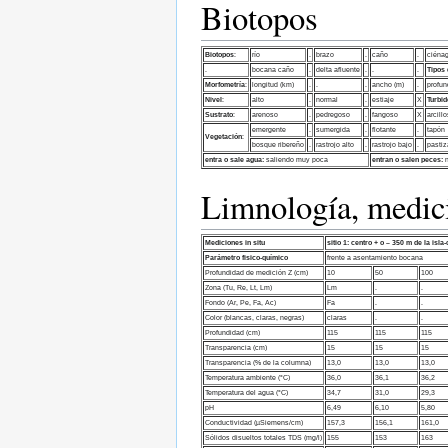
Biotopos
Biotopos
:
río
.
brazo
.
caño
.
ciéna
.
bocana caño
.
delta afluente
.
.
.
Tipos
Morfometría
:
longitud (km)
.
.
.
ancho (m)
.
profun
Nivel
:
alto
.
normal
.
estiaje
X
Turbid
Sustrato
:
arenoso
.
pedregoso
.
fangoso
X
arcill
emergente
.
sumergida
.
flotante
.
tapón
Vegetación
:
bosque ribereño
.
rastrojo alto
.
rastrojo bajo
.
pastiz
entra o sale agua:
saliendo muy poca
entran o salen peces:
n
Limnología, medi
Mediciones in situ
sitio 1:
centro + o – 350 m de la isla
Parámetro fisico-químico
frente a asentamiento bocana
Profundidad de medición Z (cm)
10
50
100
Zona (Tu, Re, Lt, Lm)
Lm
.
.
Fondo (Ar, Pe, Fa, Ac)
Fa
.
.
Color (blancas, claras, negras)
claras
.
.
Profundidad (cm)
115
115
115
Transparencia (cm)
15
15
15
Transparencia (% de la columna)
13,0
13,0
13,0
Temperatura ambiente (°C)
36,0
36,1
36,2
Temperatura del agua (°C)
34,7
31,0
29,3
pH
6,49
6,10
5,80
Conductividad (µSiemens/cm)
157,3
156,1
161,0
Sólidos disueltos totales TDS (mg/l)
155
153
163