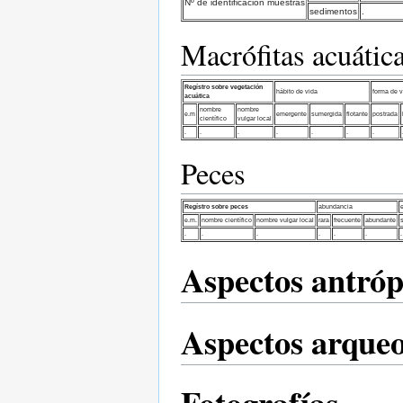
Nº de identificación muestras
sedimentos
.
Macrófitas acuátic
Regístro sobre vegetación
hábito de vida
forma de v
acuática
nombre
nombre
e.m
emergente
sumergida
flotante
postrada
científico
vulgar local
.
.
.
.
.
.
.
Peces
Regístro sobre peces
abundancia
e.m.
nombre científico
nombre vulgar local
rara
frecuente
abundante
s
.
.
.
.
.
.
.
Aspectos antróp
Aspectos arqueo
Fotografías