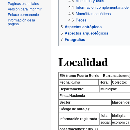
4.3
Recursos y usos
Páginas especiales
4.4
Información complementaria de l
Versión para imprimir
4.5
Macrófitas acuáticas
Enlace permanente
4.6
Peces
Información de la
página
5
Aspectos antrópicos
6
Aspectos arqueológicos
7
Fotografías
Localidad
EIA tramo Puerto Berrío – Barrancaberme
Fecha
: d/m/a
Hora
:
Colector
:
Departamento
:
Municipio
:
Finca/Hacienda
:
Sector
:
Margen del
Código de obra(s)
:
física:
biológica:
Información registrada
:
social:
económica
observaciones
: Sitio 38