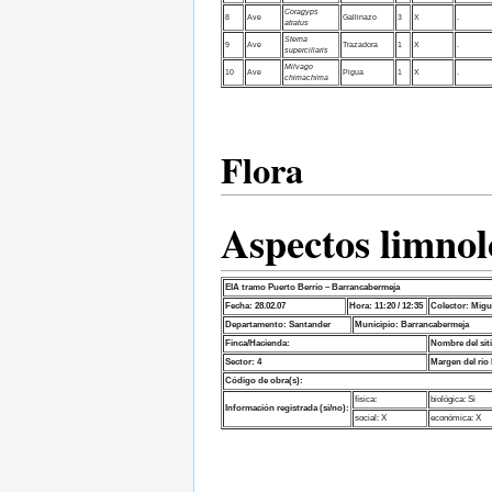
Coragyps
8
Ave
Gallinazo
3
X
.
atratus
Sterna
9
Ave
Trazadora
1
X
.
superciliaris
Milvago
10
Ave
Pigua
1
X
.
chimachima
Flora
Aspectos limnol
EIA tramo Puerto Berrío – Barrancabermeja
Fecha: 28.02.07
Hora: 11:20 / 12:35
Colector: Migu
Departamento: Santander
Municipio: Barrancabermeja
Finca/Hacienda:
Nombre del sit
Sector: 4
Margen del río
Código de obra(s):
física:
biológica: Si
Información registrada (si/no):
social: X
económica: X