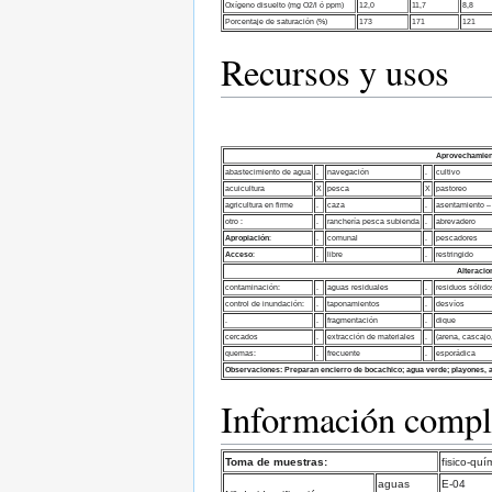
Oxígeno disuelto (mg O2/l ó ppm)
12,0
11,7
8,8
Porcentaje de saturación (%)
173
171
121
Recursos y usos
Aprovechamient
abastecimiento de agua
.
navegación
.
cultivo
acuicultura
X
pesca
X
pastoreo
agricultura en firme
.
caza
.
asentamiento –
otro :
.
ranchería pesca subienda
.
abrevadero
Apropiación
:
.
comunal
.
pescadores
Acceso
:
.
libre
.
restringido
Alteracio
contaminación:
.
aguas residuales
.
residuos sólido
control de inundación:
.
taponamientos
.
desvíos
.
.
fragmentación
.
dique
cercados
.
extracción de materiales
.
(arena, cascajo,
quemas:
.
frecuente
.
esporádica
Observaciones:
Preparan encierro de bocachico; agua verde; playones, ac
Información comple
Toma de muestras:
fisico-quí
aguas
E-04