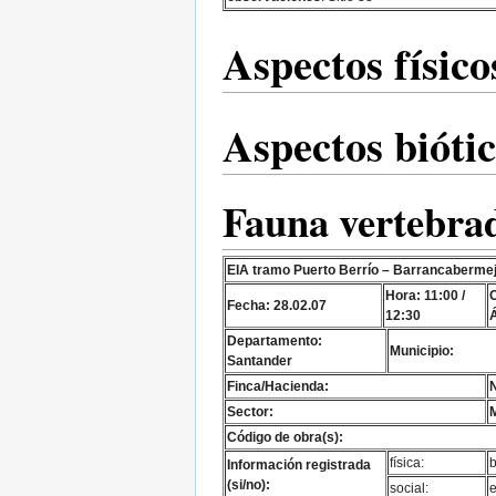
Aspectos físico
Aspectos bióti
Fauna vertebra
EIA tramo Puerto Berrío – Barrancaberme
Hora: 11:00 /
C
Fecha: 28.02.07
12:30
Departamento:
Municipio:
Santander
Finca/Hacienda:
N
Sector:
M
Código de obra(s):
física:
b
Información registrada
(si/no):
social: