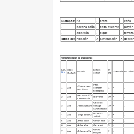
Biotopos
:
río
.
brazo
.
caño
.
bocana caño
.
delta afluente
.
playón
.
albardón
.
dique
.
terraza
sitios de:
nidación
X
alimentación
X
desca
Caracterización de organismos
E.m.
clase
nombre
nº
especie
observada
escuchad
[1]
(a,r,av,m)
común
ind
Pato,
Phalacrocorax
1
Ave
cormorán
1
X
.
brasilianus
neotropical
Mesembrinibis
2
Ave
Ibis verde
30
X
.
cayennensis
Gallito de
3
Ave
Jacana jacana
ciénaga
10
X
.
Suramericano
Andarríos
4
Ave
Tringa solitaria
3
X
.
solitario
5
Ave
Ardea cocoi
Garzón azul
3
X
.
6
Ave
Ardea alba
Garza real
3
X
.
Garcita
7
Ave
Bubulcus ibis
2
X
.
bueyera