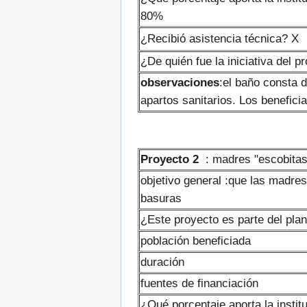
80%
¿Recibió asistencia técnica? X
¿De quién fue la iniciativa del p
observaciones
:el baño consta 
apartos sanitarios. Los benefic
Proyecto 2
: madres "escobitas
objetivo general :que las madre
basuras
¿Este proyecto es parte del plan
población beneficiada
duración
fuentes de financiación
¿Qué porcentaje aporta la instit