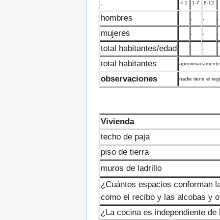
.
< 1
1-7
8-12
hombres
.
.
.
.
mujeres
.
.
.
.
total habitantes/edad
.
.
.
.
total habitantes
aproximadamente
observaciones
nadie tiene el reg
Vivienda
techo de paja
piso de tierra
muros de ladrillo
¿Cuántos espacios conforman la
como el recibo y las alcobas y 
¿La cocina es independiente de 