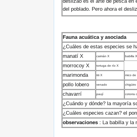
deslizao es el arte de pesca en 
del poblado. Pero ahora el desli
Fauna acuática y asociada
¿Cuáles de estas especies se ha
manatí X
caimán X
babilla 
morrocoy X
tortuga de río X
marimonda
titi X
mico de
pollo lobero
venado
chigüiro
chavarrí
paují
cotorra c
¿Cuándo y dónde? la mayoría s
¿Cuáles especies cazan? el pon
observaciones
: La babilla y la