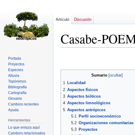
Artículo
Discusión
Casabe-POE
Ir
Ir
Portada
a
a
Proyectos
la
la
Especies
navegación
búsqueda
Sumario
Alluvia
Topónimos
1
Localidad
Bibliografía
2
Aspectos físicos
Cartografía
3
Aspectos bióticos
Glosario
4
Aspectos limnológicos
Cambios recientes
5
Aspectos antrópicos
Ayuda
5.1
Perfil socioeconómico
Herramientas
5.2
Organizaciones comunitarias
Lo que enlaza aquí
5.3
Proyectos
Cambios relacionados