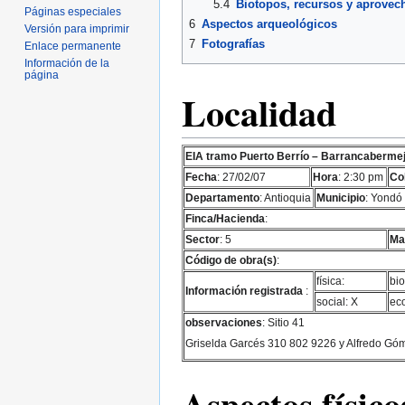
5.4
Biotopos, recursos y aprovec
Páginas especiales
6
Aspectos arqueológicos
Versión para imprimir
7
Fotografías
Enlace permanente
Información de la
página
Localidad
EIA tramo Puerto Berrío – Barrancaberme
Fecha
: 27/02/07
Hora
: 2:30 pm
Co
Departamento
: Antioquia
Municipio
: Yondó
Finca/Hacienda
:
Sector
: 5
Ma
Código de obra(s)
:
física:
bio
Información registrada
:
social: X
ec
observaciones
: Sitio 41
Griselda Garcés 310 802 9226 y Alfredo Gó
Aspectos físico