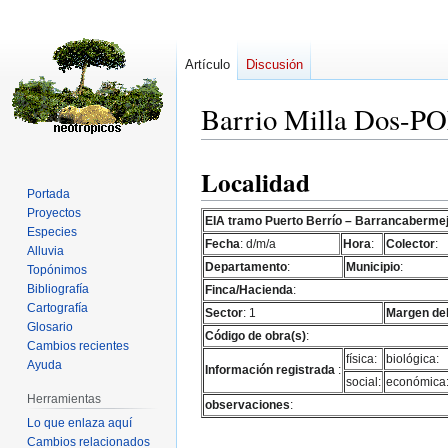
Artículo
Discusión
Barrio Milla Dos-
Localidad
Ir
Ir
Portada
a
a
Proyectos
la
la
EIA tramo Puerto Berrío – Barrancaberme
Especies
navegación
búsqueda
Fecha
: d/m/a
Hora
:
Colector
:
Alluvia
Departamento
:
Municipio
:
Topónimos
Bibliografía
Finca/Hacienda
:
Cartografía
Sector
: 1
Margen del
Glosario
Código de obra(s)
:
Cambios recientes
física:
biológica:
Ayuda
Información registrada
:
social:
económica
Herramientas
observaciones
:
Lo que enlaza aquí
Cambios relacionados