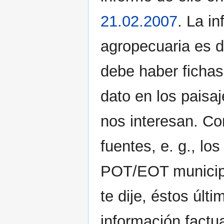
21.02.2007
. La i
agropecuaria es 
debe haber fichas
dato en los paisa
nos interesan. Co
fuentes, e. g., l
POT/EOT municipa
te dije, éstos últ
información factu