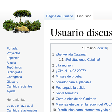
Página del usuario
Discusión
Usuario discu
Ir
Ir
Sumario
Portada
a
a
Proyectos
1
¡Bienvenida Catalina!
la
la
Especies
1.1
¡Felicitaciones Catalina!
navegación
búsqueda
Alluvia
2
cita reunión
Topónimos
3
¿Cita el 14.02.2007?
Bibliografía
4
Mnsaje de prueba
Cartografía
Glosario
5
borrador para el plegable
Cambios recientes
6
Postergada la salida
Ayuda
7
Sobre formatos
8
Carta a Alcalde de Cimitarra
Herramientas
9
Minorías étnicas en la región del POE
Lo que enlaza aquí
10
Distribución carta informativa y viaje
Cambios relacionados