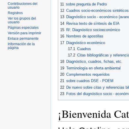
Contribuciones del
11
sobre pregunta de Pedro
usuario
12
Cuadros socio-económicos sintéticos
Registros
13
Diagnóstico socio - económico (avan
Ver los grupos del
usuario
14
Revisa texto de síntesis de EIA
Páginas especiales
15
R/: Diagnóstico socioeconómico
Versión para imprimir
16
Nombres de apostillas
Enlace permanente
17
Diagnóstico económico
Información de la
página
17.1
Cuadros
17.2
Citas bibliográficas y referenci
18
Diagnóstico, cuadros, fichas, etc.
19
Terminología en oferta ambiental
20
Complementos requeridos
21
sobre cuadros DSE - POEM
22
De nuevo sobre citas y referencias bi
23
Fotos del diugnóstico socio - económ
¡Bienvenida Cat