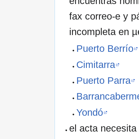
encuentras nombr
fax correo-e y 
incompleta en µ
Puerto Berrío
Cimitarra
Puerto Parra
Barrancaberm
Yondó
el acta necesit