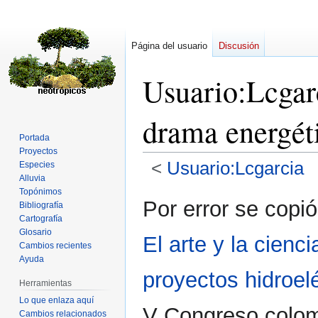
Página del usuario
Discusión
Usuario
:
Lcgar
drama energét
Portada
Proyectos
<
Usuario:Lcgarcia
Especies
Alluvia
Topónimos
Ir
Ir
Por error se copió
Bibliografía
a
a
Cartografía
la
la
Glosario
El arte y la cien
navegación
búsqueda
Cambios recientes
Ayuda
proyectos hidroel
Herramientas
Lo que enlaza aquí
V Congreso colom
Cambios relacionados