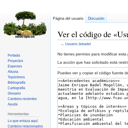
Página del usuario
Discusión
Ver el código de «Us
←
Usuario:Jebadel
Ir
Ir
No tienes permiso para modificar esta p
Portada
a
a
Proyectos
La acción que has solicitado está rest
la
la
Especies
Alluvia
navegación
búsqueda
Puedes ver y copiar el código fuente d
Topónimos
Bibliografía
Cartografía
Glosario
Cambios recientes
Ayuda
Herramientas
Lo que enlaza aquí
Cambios relacionados