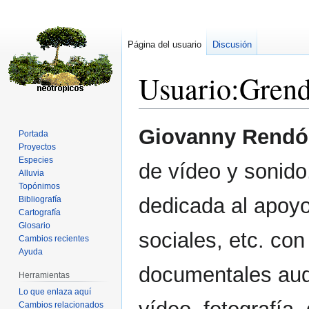
Página del usuario
Discusión
Usuario
:
Gren
Ir
Ir
Giovanny Rendó
Portada
a
a
Proyectos
la
la
Especies
de vídeo y sonid
navegación
búsqueda
Alluvia
Topónimos
dedicada al apoyo 
Bibliografía
Cartografía
Glosario
sociales, etc. co
Cambios recientes
Ayuda
documentales aud
Herramientas
Lo que enlaza aquí
Cambios relacionados