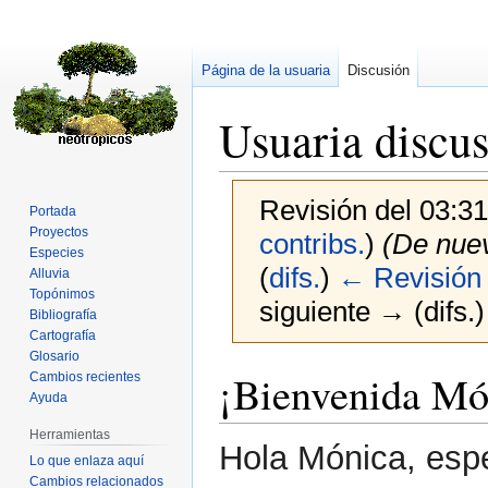
Página de la usuaria
Discusión
Usuaria discu
Revisión del 03:3
Portada
Proyectos
contribs.
)
(De nue
Especies
(
difs.
)
← Revisión 
Alluvia
Topónimos
siguiente → (difs.)
Bibliografía
Cartografía
Glosario
Ir
Ir
¡Bienvenida Mó
Cambios recientes
a
a
Ayuda
la
la
Herramientas
navegación
búsqueda
Hola Mónica, espe
Lo que enlaza aquí
Cambios relacionados