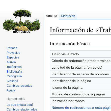
Artículo
Discusión
Información de «Tr
Información básica
Ir
Ir
a
a
Portada
Proyectos
la
la
Título visualizado
Especies
navegación
búsqueda
Criterio de ordenación predeterminad
Alluvia
Topónimos
Longitud de la página (en bytes)
Bibliografía
Identificador de espacio de nombres
Cartografía
Identificador de la página
Glosario
Cambios recientes
Idioma de la página
Ayuda
Modelo de contenido de la página
Herramientas
Indización por robots
Lo que enlaza aquí
Número de redirecciones a esta pági
Cambios relacionados