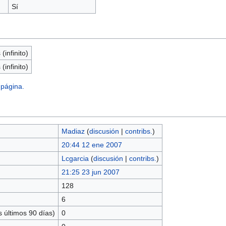
Sí
(infinito)
(infinito)
 página.
Madiaz
(
discusión
|
contribs.
)
20:44 12 ene 2007
Lcgarcia
(
discusión
|
contribs.
)
21:25 23 jun 2007
128
6
 últimos 90 días)
0