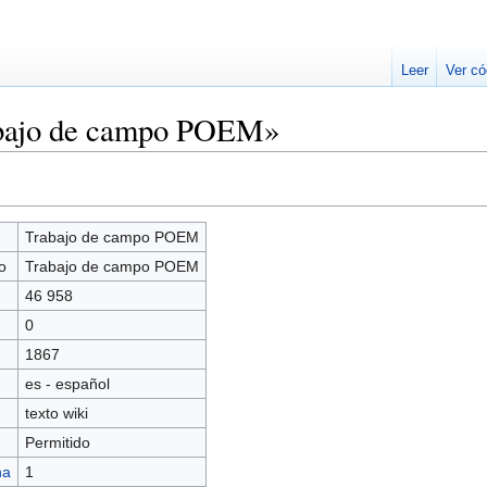
Leer
Ver có
abajo de campo POEM»
Trabajo de campo POEM
o
Trabajo de campo POEM
46 958
0
1867
es - español
texto wiki
Permitido
na
1