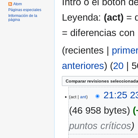
Intro o el botón d
Atom
Páginas especiales
Leyenda:
(act)
= d
Información de la
página
= diferencias con 
(
recientes
|
prime
anteriores
) (
20
|
5
23
21:25 2
act
ant
jun
2007
46 958 bytes
puntos críticos