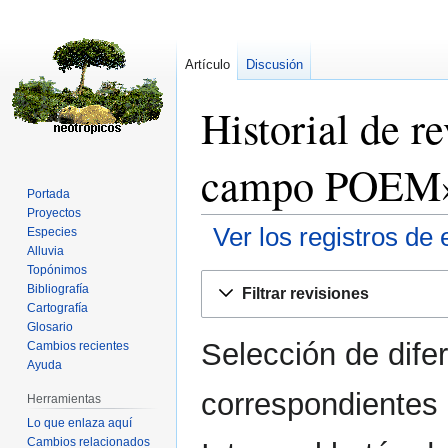
Artículo
Discusión
Historial de r
campo POEM
Portada
Proyectos
Ver los registros de 
Especies
Alluvia
Topónimos
Ir
Ir
Bibliografía
Filtrar revisiones
a
a
Cartografía
la
la
Glosario
Selección de dife
navegación
búsqueda
Cambios recientes
Ayuda
correspondientes 
Herramientas
Lo que enlaza aquí
Cambios relacionados