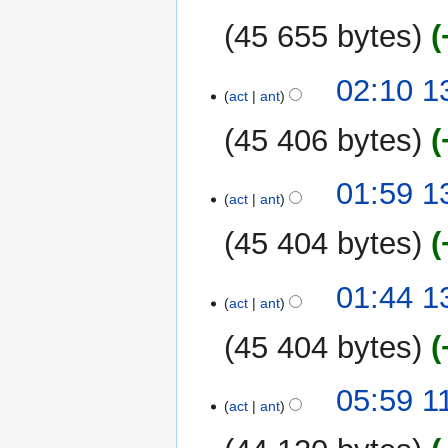
45 655 bytes
02:10 1
act
ant
45 406 bytes
S
01:59 1
i
act
ant
n
45 404 bytes
r
e
S
s
01:44 1
i
act
ant
u
n
m
45 404 bytes
r
e
e
n
S
s
11
05:59 1
d
i
act
ant
u
mar
e
n
m
2007
e