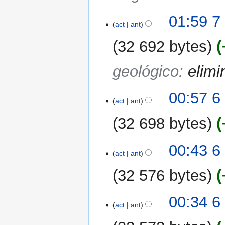
7
01:59 7
act
ant
mar
2007
32 692 bytes
geológico
:
elimi
6
00:57 6
act
ant
mar
2007
32 698 bytes
00:43 6
act
ant
32 576 bytes
00:34 6
act
ant