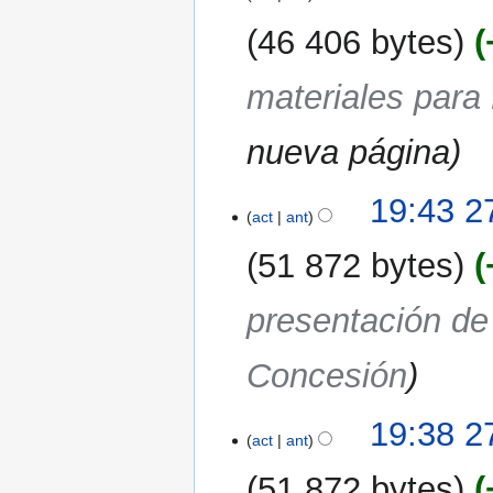
46 406 bytes
materiales par
nueva página
27
19:43 2
act
ant
mar
2007
51 872 bytes
presentación de
Concesión
19:38 2
act
ant
51 872 bytes