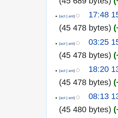
45 689 bytes
r
e
d
e
n
i
s
15
17:48 1
d
c
act
ant
u
mar
e
i
m
2007
e
45 478 bytes
ó
e
d
n
n
i
03:25 1
d
c
act
ant
e
i
e
45 478 bytes
ó
d
n
i
13
18:20 1
c
act
ant
mar
i
2007
45 478 bytes
ó
n
08:13 1
act
ant
45 480 bytes