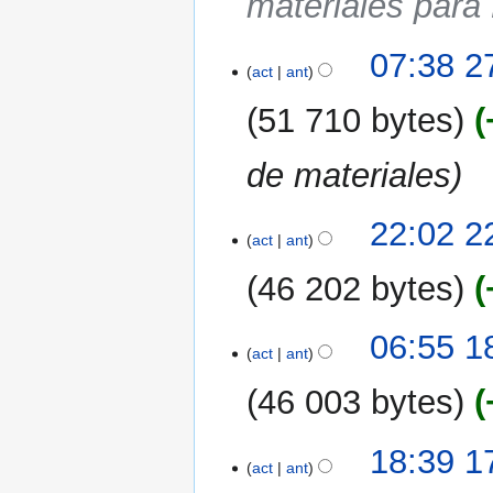
materiales par
07:38 2
act
ant
51 710 bytes
de materiales
22
22:02 2
act
ant
mar
2007
46 202 bytes
18
06:55 1
act
ant
mar
2007
46 003 bytes
17
18:39 1
act
ant
mar