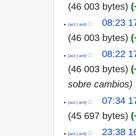
2007
46 003 bytes
S
08:23 1
i
act
ant
n
46 003 bytes
r
e
s
08:22 1
act
ant
u
m
46 003 bytes
e
n
sobre cambios
d
e
e
07:34 1
act
ant
d
i
45 697 bytes
c
i
16
23:38 1
ó
act
ant
mar