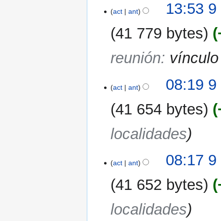
13:53 9
act
ant
41 779 bytes
reunión
:
vínculo
08:19 9
act
ant
41 654 bytes
localidades
08:17 9
act
ant
41 652 bytes
localidades