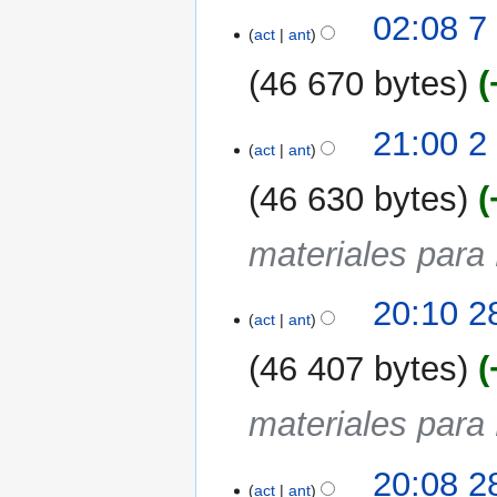
7
02:08 7
act
ant
may
2007
46 670 bytes
2
21:00 2
act
ant
may
2007
46 630 bytes
materiales par
28
20:10 2
act
ant
mar
2007
46 407 bytes
materiales par
20:08 2
act
ant