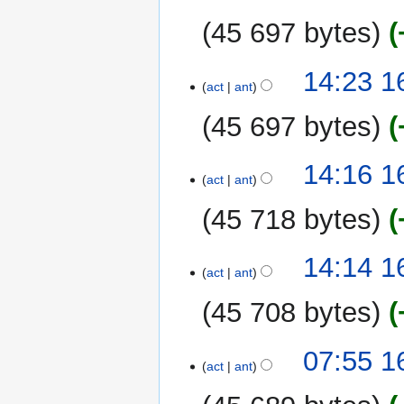
n
2007
45 697 bytes
14:23 1
act
ant
45 697 bytes
S
14:16 1
i
act
ant
n
45 718 bytes
r
e
S
s
14:14 1
i
act
ant
u
n
m
45 708 bytes
r
e
e
n
S
s
07:55 1
d
i
act
ant
u
e
n
m
e