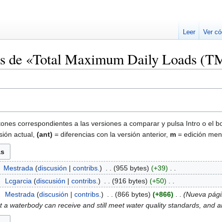
Leer
Ver có
ones de «Total Maximum Daily Loads (
tones correspondientes a las versiones a comparar y pulsa Intro o el b
sión actual,
(ant)
= diferencias con la versión anterior,
m
= edición men
‎
Mestrada
discusión
contribs.
‎
955 bytes
+39
‎
8
‎
Lcgarcia
discusión
contribs.
‎
916 bytes
+50
‎
8
‎
Mestrada
discusión
contribs.
‎
866 bytes
+866
‎
Nueva págin
a waterbody can receive and still meet water quality standards, and an 