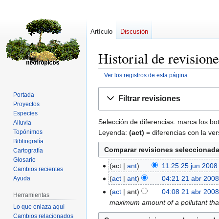
Artículo
Discusión
Historial de revisi
Ver los registros de esta página
Ir
Ir
Portada
Filtrar revisiones
a
a
Proyectos
la
la
Especies
Selección de diferencias: marca los bo
Alluvia
navegación
búsqueda
Leyenda:
(act)
= diferencias con la ver
Topónimos
Bibliografía
Cartografía
Glosario
act
ant
11:25 25 jun 2008
25
Cambios recientes
S
jun
act
ant
04:21 21 abr 200
Ayuda
21
i
2008
S
abr
act
ant
04:08 21 abr 200
Herramientas
n
i
2008
maximum amount of a pollutant that 
Lo que enlaza aquí
r
n
Cambios relacionados
e