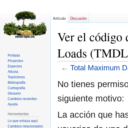
Artículo
Discusión
Ver el código
Loads (TMDL
Portada
Proyectos
←
Total Maximum D
Especies
Alluvia
Topónimos
Ir
Ir
No tienes permiso
Bibliografía
a
a
Cartografía
la
la
Glosario
siguiente motivo:
navegación
búsqueda
Cambios recientes
Ayuda
La acción que has 
Herramientas
Lo que enlaza aquí
Cambios relacionados