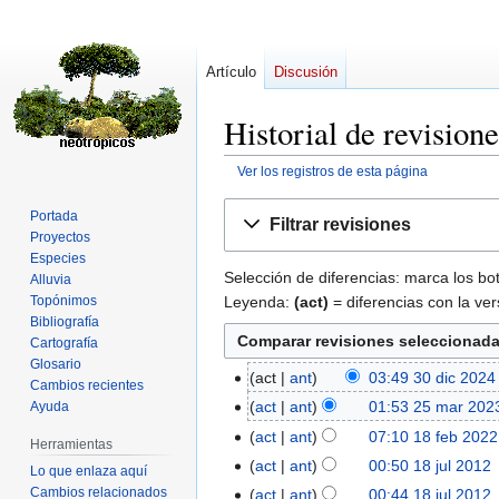
Artículo
Discusión
Historial de revision
Ver los registros de esta página
Ir
Ir
Portada
Filtrar revisiones
a
a
Proyectos
la
la
Especies
Selección de diferencias: marca los bo
Alluvia
navegación
búsqueda
Leyenda:
(act)
= diferencias con la ver
Topónimos
Bibliografía
Cartografía
Glosario
act
ant
03:49 30 dic 2024
30
Cambios recientes
S
dic
act
ant
01:53 25 mar 202
Ayuda
25
i
2024
mar
act
ant
07:10 18 feb 2022
18
Herramientas
n
2023
feb
act
ant
00:50 18 jul 2012
‎
18
Lo que enlaza aquí
r
2022
jul
Cambios relacionados
act
ant
00:44 18 jul 2012
‎
e