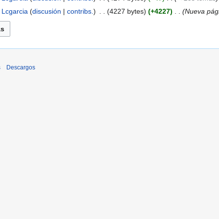
Lcgarcia
discusión
contribs.
‎
4227 bytes
+4227
‎
Nueva pág
s
Descargos