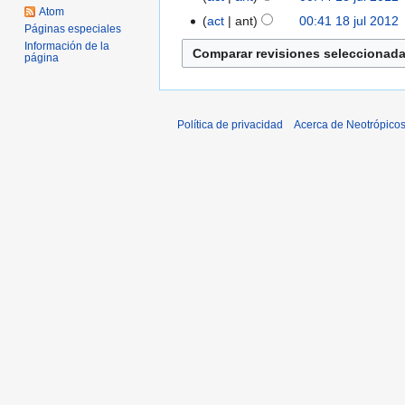
Atom
2012
s
act
ant
00:41 18 jul 2012
‎
Páginas especiales
u
Información de la
página
m
e
n
d
Política de privacidad
Acerca de Neotrópico
e
e
d
i
c
i
ó
n