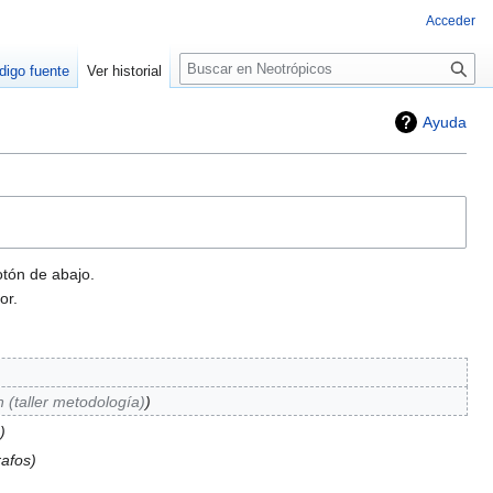
Acceder
Buscar
digo fuente
Ver historial
Ayuda
otón de abajo.
or.
 (taller metodología)
rafos