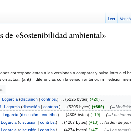
Leer
Ver có
es de «Sostenibilidad ambiental»
tones correspondientes a las versiones a comparar y pulsa Intro o el b
sión actual,
(ant)
= diferencias con la versión anterior,
m
= edición men
‎
Lcgarcia
discusión
contribs.
‎
5225 bytes
+20
‎
3
‎
Lcgarcia
discusión
contribs.
‎
5205 bytes
+899
‎
→‎Medición
‎
Lcgarcia
discusión
contribs.
‎
4306 bytes
+19
‎
→‎Los temas
Lcgarcia
discusión
contribs.
‎
4287 bytes
+13
‎
orden de pár
Lcgarcia
discusión
contribs.
‎
4274 bytes
+47
‎
→‎Los temas