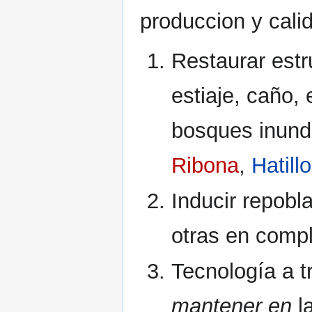
produccion y cali
Restaurar estr
estiaje, caño,
bosques inund
Ribona
,
Hatill
Inducir repobl
otras en comp
Tecnología a t
mantener en
l