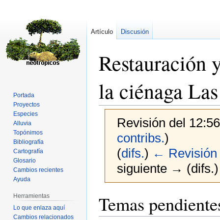
Artículo
Discusión
Restauración y
la ciénaga Las
Portada
Proyectos
Especies
Revisión del 12:5
Alluvia
Topónimos
contribs.
)
Bibliografía
(
difs.
)
← Revisión 
Cartografía
Glosario
siguiente → (difs.)
Cambios recientes
Ayuda
Ir
Ir
Temas pendientes
Herramientas
a
a
Lo que enlaza aquí
Cambios relacionados
la
la