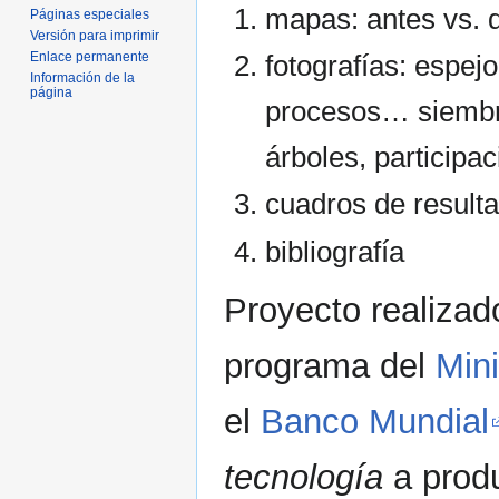
mapas: antes vs. 
Páginas especiales
navegación
búsqueda
Versión para imprimir
Enlace permanente
fotografías: espej
Información de la
página
procesos… siembra
árboles, participac
cuadros de result
bibliografía
Proyecto realiza
programa del
Mini
el
Banco Mundial
tecnología
a prod