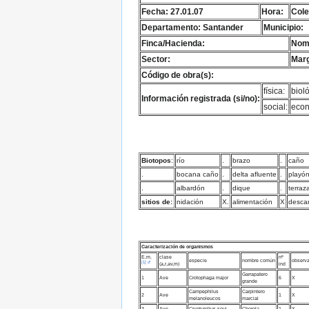
Fecha: 27.01.07
Hora:
Cole
Departamento: Santander
Municipio:
Finca/Hacienda:
Nomb
Sector:
Marg
Código de obra(s):
física:
bioló
Información registrada (si/no):
social:
econ
Biotopos
:
río
.
brazo
.
caño
.
bocana caño
.
delta afluente
.
playó
.
albardón
.
dique
.
terraz
sitios de:
nidación
X.
alimentación
X
desca
Caracterización de organismos
E.m.
clase
nº
especie
nombre común
observ
[1]
(a,r,av,m)
ind
Garrapatero
1
Ave
Crotophaga major
6
X
grande
Campephilus
Carpintero
2
Ave
1
X
melanoleucos
marcial
3
Ave
Crypturellus soui
Chorola
1
X