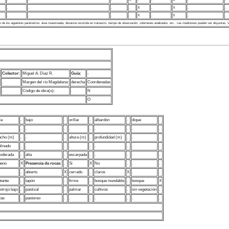
.
.
.
.
X
.
X
.
.
.
.
.
.
X
.
X
.
.
 de los siguientes parámetros: área muestreada, distancia recorrida en transecto, tiempo de observación, volúmenes analizados, etc.. Las mediciones pueden ser disyuntas.
Colector:
Miguel A. Díaz R.
Guía:
-
.
Margen del río Magdalena:
derecha
Coordenadas
.
Código de obra(s):
.
N
O
la
.
bajo
.
orillar
.
albardón
.
dique
.
.
.
.
.
.
.
.
.
.
ncho (m)
.
.
.
altura (m)
.
profundidad (m)
.
.
.
linado
.
.
.
.
.
.
.
.
.
oderada
.
alta
.
escarpada
.
.
.
.
.
ueno
X
Presencia de rocas
:
.
Si
X
No
.
.
.
.
abierto
X
cerrado
.
claros
X
.
.
otante
.
tapón
.
firme
.
bosque inundable
.
bosque
X
strojo bajo
.
pastizal
.
palmar
.
cultivos
.
sin vegetación
.
las
.
pastoreo
.
.
.
.
.
.
.