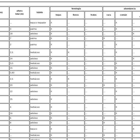
fenología
abundancia
altura
cm)
hábito
total (m)
hojas
flores
frutos
rara
común
...
bejuco trepador
X
...
...
...
X
...
3
palma
X
...
...
...
X
...
18
arbóreo
X
...
...
...
...
X
7
palma
X
...
...
X
...
...
2
palma
X
...
...
...
X
...
2,5
herbáceo
X
X
...
...
X
...
24
arbóreo
X
...
...
...
..
X
3,0
herbáceo
X
...
...
...
X
...
15
arbóreo
X
...
...
...
X
...
0,80
herbáceo
X
...
...
...
X
...
2,5
herbáceo
X
X
...
...
X
...
20
arbóreo
X
...
...
X
…
...
22
arbóreo
X
...
...
...
X
...
25
arbóreo
X
...
...
…
X
...
4
herbáceo
X
...
...
…
X
...
16
arbóreo
X
...
...
…
X
...
6
arbóreo
X
...
...
X
...
...
8
arbóreo
X
...
...
X
...
...
...
bejuco
X
...
...
…
...
X
...
herbáceo
X
...
...
X
...
...
3
arbustivo
X
...
...
X
...
...