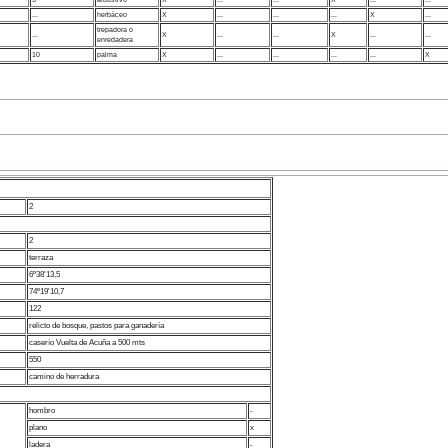
...
herbáceo
X
...
...
...
X
...
trepadora o
...
X
...
...
X
...
...
enredadera
10
palma
X
...
...
...
...
X
2
2
terraza
6º38'13,5
74º19'10,7
122
relicto de bosque, pastos para ganadería
caserío Vuelta de Acuña a 500 mts
550
camino de herradura
hombro
-
plano
x
ladera
-