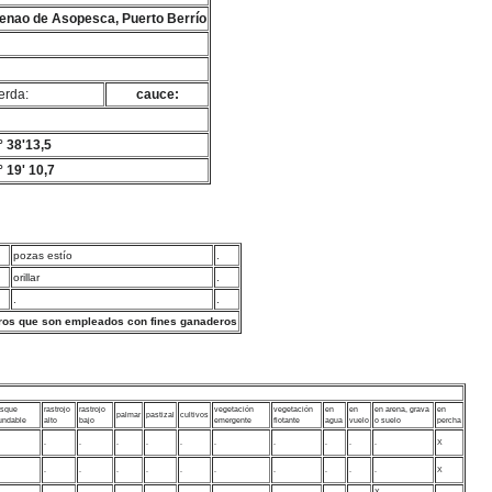
Henao de Asopesca, Puerto Berrío
erda:
cauce:
° 38'13,5
 19' 10,7
pozas estío
.
orillar
.
.
.
ros que son empleados con fines ganaderos
sque
rastrojo
rastrojo
vegetación
vegetación
en
en
en arena, grava
en
palmar
pastizal
cultivos
undable
alto
bajo
emergente
flotante
agua
vuelo
o suelo
percha
.
.
.
.
.
.
.
.
.
.
X
.
.
.
.
.
.
.
.
.
.
X
.
.
.
.
.
.
.
.
.
X
.