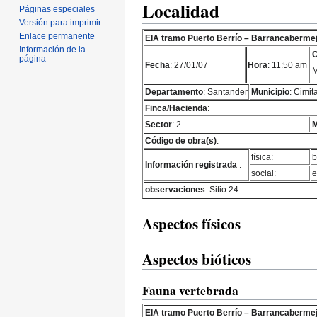
Localidad
Páginas especiales
Versión para imprimir
Enlace permanente
EIA tramo Puerto Berrío – Barrancaberme
Información de la
C
página
Fecha
: 27/01/07
Hora
: 11:50 am
M
Departamento
: Santander
Municipio
: Cimit
Finca/Hacienda
:
Sector
: 2
M
Código de obra(s)
:
física:
b
Información registrada
:
social:
e
observaciones
: Sitio 24
Aspectos físicos
Aspectos bióticos
Fauna vertebrada
EIA tramo Puerto Berrío – Barrancaberme