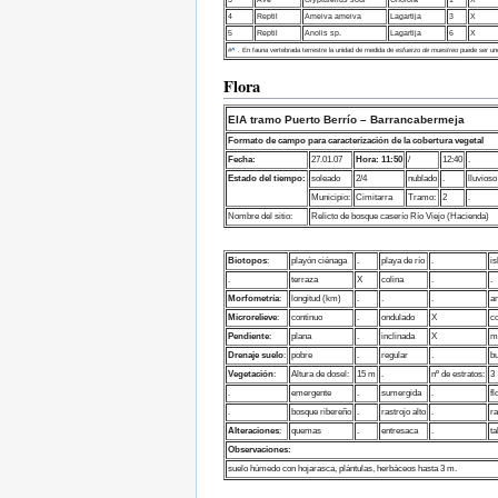
4
Reptil
Ameiva ameiva
Lagartija
3
X
5
Reptil
Anolis sp.
Lagartija
6
X
#
^
. En fauna vertebrada terrestre la unidad de medida de
esfuerzo de muestreo
puede ser uno
Flora
EIA tramo Puerto Berrío – Barrancabermeja
Formato de campo para caracterización de la cobertura vegetal
Fecha:
27.01.07
Hora: 11:50
/
12:40
.
Estado del tiempo:
soleado
2/4
nublado
.
lluvioso
Municipio:
Cimitarra
Tramo:
2
.
Nombre del sitio:
Relicto de bosque caserío Río Viejo (Hacienda)
Biotopos
:
playón ciénaga
.
playa de río
.
is
.
terraza
X
colina
.
.
Morfometría
:
longitud (km)
.
.
.
a
Microrelieve
:
continuo
.
ondulado
X
co
Pendiente
:
plana
.
inclinada
X
m
Drenaje suelo
:
pobre
.
regular
.
b
Vegetación
:
Altura de dosel:
15 m
.
nº de estratos:
3
.
emergente
.
sumergida
.
fl
.
bosque ribereño
.
rastrojo alto
.
ra
Alteraciones
:
quemas
.
entresaca
.
ta
Observaciones:
suelo húmedo con hojarasca, plántulas, herbáceos hasta 3 m.