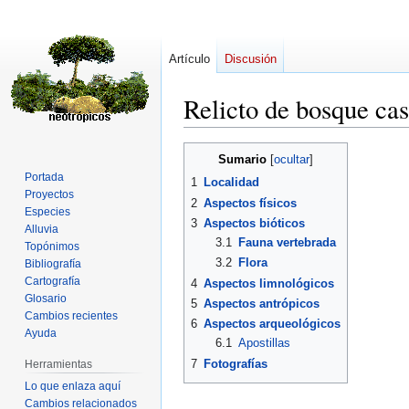
Artículo
Discusión
Relicto de bosque c
Ir
Ir
Sumario
a
a
Portada
1
Localidad
la
la
Proyectos
2
Aspectos físicos
navegación
búsqueda
Especies
3
Aspectos bióticos
Alluvia
3.1
Fauna vertebrada
Topónimos
3.2
Flora
Bibliografía
Cartografía
4
Aspectos limnológicos
Glosario
5
Aspectos antrópicos
Cambios recientes
6
Aspectos arqueológicos
Ayuda
6.1
Apostillas
7
Fotografías
Herramientas
Lo que enlaza aquí
Cambios relacionados