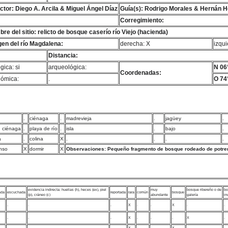
ctor: Diego A. Arcila & Miguel Ángel Díaz
Guía(s): Rodrigo Morales & Hernán 
Corregimiento:
re del sitio: relicto de bosque caserío río Viejo (hacienda)
en del río Magdalena:
derecha: X
izqui
Distancia:
gica: si
arqueológica:
N 06
Coordenadas:
ómica:
.
O 74°
.
ciénaga
.
madrevieja
.
jagüey
.
n ciénaga
.
playa de río
.
isla
.
bajo
.
a
.
colina
X
.
.
.
.
nso
X
dormir
X
Observaciones: Pequeño fragmento de bosque rodeado de potre
evidencia indirecta: huellas (h), heces (ex), piel
muy
bosque ribereño o de
bo
ada
escuchada
reportada
rara
común
bosque
(p), cráneo (c)
abundante
galería
in
.
.
.
X
.
.
X
.
.
.
.
.
X
.
.
.
X
.
.
.
.
X
.
.
X
.
.