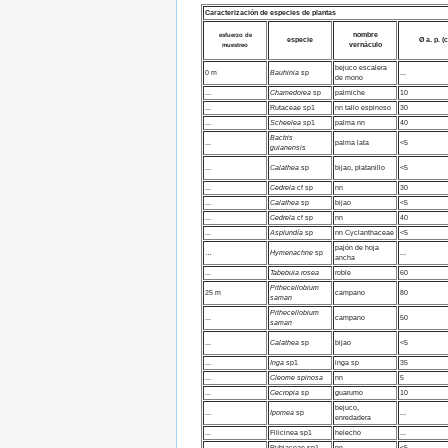
Caracterización de especies de plantas
nombre
esfuerzo de
especie
Ø a. p. (
vernáculo
muestreo
bejuco escalera
0 m
Bauhinia
sp
...
de mono
...
Chamedorea
sp
palmiche
10
...
Rutaceae sp1
nn tallo espinoso
30
...
Scheelea
sp1
palma nn
40
Bactris
...
palma lata
<5
guianensis
...
Calathea
sp
bijao, platanillo
<5
...
Cedrela
cf sp
nn
30
...
Calathea
sp
bijao
<5
...
Cedrela
cf sp
nn
40
...
Asplundía
sp
nn Cyclanthaceae
<5
pajón de hoja
…
Hymenachne
sp
...
ancha
...
Tabebuia rosea
roble
60
Pithecellobium
25 m
campano
80
saman
Pithecellobium
...
campano
50
saman
...
Calathea
sp
bijao
<5
...
Inga
sp1
inga sp
35
...
Cleome spinosa
nn
5
...
Cecropia
sp
guarumo
10
bejuco,
...
Ipomea
sp
...
enredadera
...
Filicinea sp1
helecho
...
...
Rubiaceae sp1
nn
<5