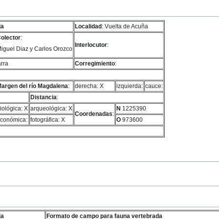
ja
Localidad
: Vuelta de Acuña
olector
:
Interlocutor
:
iguel Diaz y Carlos Orozco
arra
Corregimiento
:
argen del río Magdalena
:
derecha: X
izquierda:
cauce:
Distancia
:
iológica: X
arqueológica: X
N
1225390
Coordenadas
:
conómica:
fotográfica: X
O
973600
ja
Formato de campo para fauna vertebrada