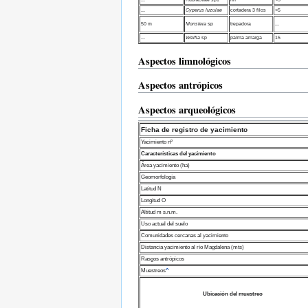
...
Cyperus luzulae
cortadera 3 filos
<5
50 m
Monstera
sp
trepadora
...
...
Welfia
sp
palma amarga
15
Aspectos limnológicos
Aspectos antrópicos
Aspectos arqueológicos
Ficha de registro de yacimiento
Yacimiento nº
Características del yacimiento
Área yacimiento (ha)
Geomorfología
Latitud N
Longitud O
Altitud m s.n.m.
Uso actual del suelo
Comunidades cercanas al yacimiento
Distancia yacimiento al río Magdalena (mts)
Rasgos antrópicos
Muestreos
^
Ubicación del muestreo