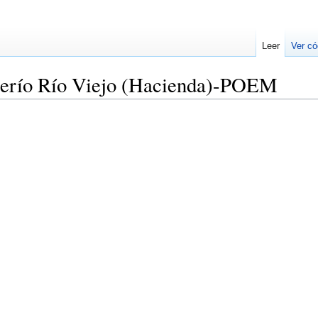
Leer
Ver có
aserío Río Viejo (Hacienda)-POEM