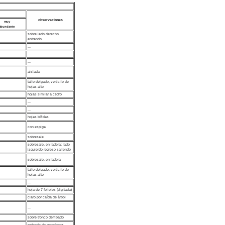
observaciones
muy
abundante
sobre lado derecho
entrando
...
...
...
aislada
tallo delgado, verticilo de
hojas alto
hojas similar a cedro
...
...
hojas bífidas
con espiga
sobresale
sobresale, en ladera; lado
izquierdo regreso saliendo
sobresale, en ladera
tallo delgado, verticilo de
hojas alto
...
hoja de 7 foliolos (digitada)
claro por caída de árbol
...
sobre tronco derribado
rodeada de gramíneas