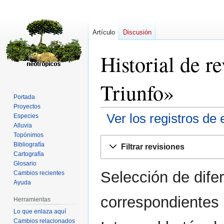
Artículo
Discusión
Historial de r
Triunfo»
Portada
Proyectos
Ver los registros de 
Especies
Alluvia
Topónimos
Ir
Ir
Bibliografía
Filtrar revisiones
a
a
Cartografía
la
la
Glosario
Selección de dife
navegación
búsqueda
Cambios recientes
Ayuda
correspondientes 
Herramientas
Lo que enlaza aquí
Cambios relacionados