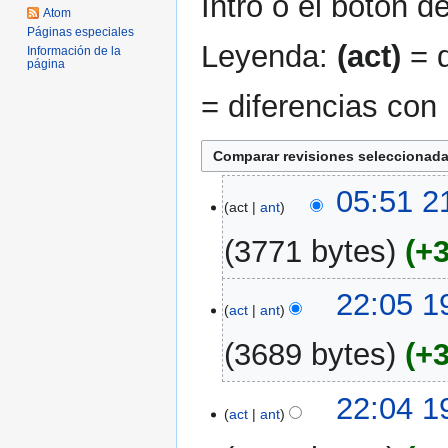
Intro o el botón d
Atom
Páginas especiales
Leyenda:
(act)
= d
Información de la
página
= diferencias con 
21
05:51 2
act
ant
ago
2006
3771 bytes
+
S
19
22:05 1
i
act
ant
ago
n
2006
3689 bytes
+
r
e
S
s
22:04 1
i
act
ant
u
n
m