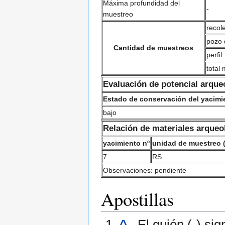
Máxima profundidad del
-
muestreo
recole
pozo 
Cantidad de muestreos
perfil
total
Evaluación de potencial arque
Estado de conservación del yacimi
bajo
Relación de materiales arqueo
yacimiento nº
unidad de muestreo 
7
RS
Observaciones: pendiente
Apostillas
^
. El guión (-) si