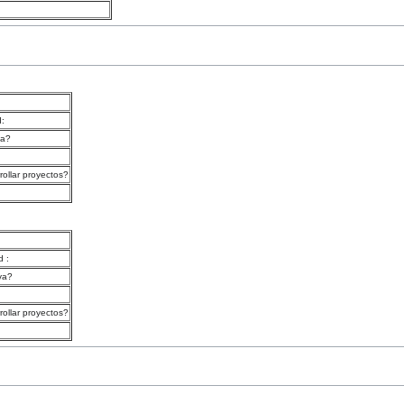
:
va?
rollar proyectos?
d :
va?
rollar proyectos?