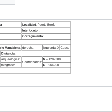
ja
Localidad
: Puerto Berrío
Interlocutor
:
Corregimiento
:
 río Magdalena
:
derecha:
izquierda: X
Cauce:
Distancia
:
arqueológica:
N
– 1209380
Coordenadas:
fotográfica:
O
– 964200