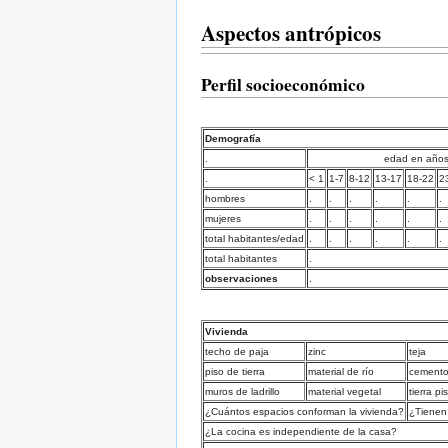
Aspectos antrópicos
Perfil socioeconómico
Demografía
.
edad en año
.
< 1
1-7
8-12
13-17
18-22
2
hombres
.
.
.
.
.
.
mujeres
.
.
.
.
.
.
total habitantes/edad
.
.
.
.
.
.
total habitantes
.
observaciones
.
Vivienda
techo de paja
zinc
teja
piso de tierra
material de río
cement
muros de ladrillo
material vegetal
tierra p
¿Cuántos espacios conforman la vivienda?
¿Tienen
¿La cocina es independiente de la casa?