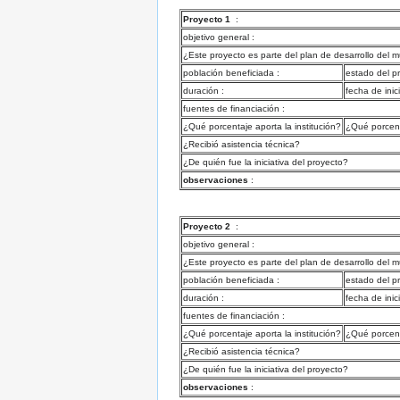
Proyecto 1
:
objetivo general :
¿Este proyecto es parte del plan de desarrollo del m
población beneficiada :
estado del p
duración :
fecha de inic
fuentes de financiación :
¿Qué porcentaje aporta la institución?
¿Qué porcent
¿Recibió asistencia técnica?
¿De quién fue la iniciativa del proyecto?
observaciones
:
Proyecto 2
:
objetivo general :
¿Este proyecto es parte del plan de desarrollo del m
población beneficiada :
estado del p
duración :
fecha de inic
fuentes de financiación :
¿Qué porcentaje aporta la institución?
¿Qué porcent
¿Recibió asistencia técnica?
¿De quién fue la iniciativa del proyecto?
observaciones
: