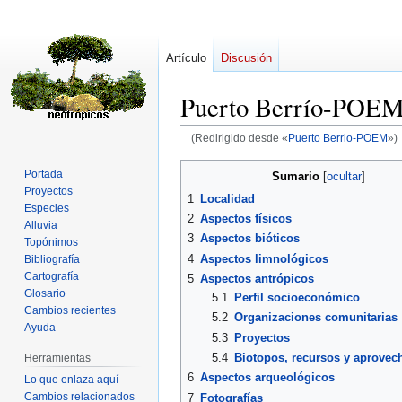
Artículo
Discusión
Puerto Berrío-POE
(Redirigido desde «
Puerto Berrio-POEM
»)
Ir
Ir
Portada
Sumario
a
a
Proyectos
1
Localidad
la
la
Especies
2
Aspectos físicos
Alluvia
navegación
búsqueda
3
Aspectos bióticos
Topónimos
4
Aspectos limnológicos
Bibliografía
Cartografía
5
Aspectos antrópicos
Glosario
5.1
Perfil socioeconómico
Cambios recientes
5.2
Organizaciones comunitarias
Ayuda
5.3
Proyectos
5.4
Biotopos, recursos y aprovec
Herramientas
6
Aspectos arqueológicos
Lo que enlaza aquí
Cambios relacionados
7
Fotografías