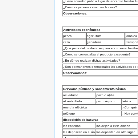
¿Tiene corredor, patio o lugar de encentro familiar f
¿Cuántas personas viven en la casa?
Observaciones
:
Actividades económicas
pesca
agricultura
jornaleo
caza
ganadería
transpor
¿Qué parte del producto es para el consumo familia
¿Cómo se comercializa el producto excedente?
¿En dónde realizan dichas actividades?
¿Son permanentes o temporales las actividades de 
Observaciones
:
Servicios públicos y saneamiento básico
acueducto
pozo o aljibe
alcantarillado
pozo séptico
letrina
energía eléctrica
¿Con qué 
teléfono
¿Hay servi
disposición de basuras
las entierran
las dejan a cielo abierto
las depositan en el río
las depositan en otro lugar