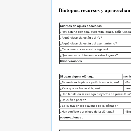
Biotopos, recursos y aprovecha
Cuerpos de aguas asociados
¿Hay alguna ciénaga, quebrada, brazo, caño usada 
¿A qué distancia están del río?
¿A qué distancia están del asentamiento?
¿Cada cuánto van a estos lugares?
¿Qué recursos obtienen de estos lugares?
Observaciones
:
Si usan alguna ciénaga
nombr
¿Se realizan limpiezas periódicas de tapón?
¿En 
¿Para qué se limpia el tapón?
para
¿Han tenido en la ciénaga proyectos de piscicultura
¿De cuáles peces?
¿Se cultiva en los playones de la ciénaga?
¿Hay conflicto por el uso de la ciénaga?
¿Ent
observaciones
: