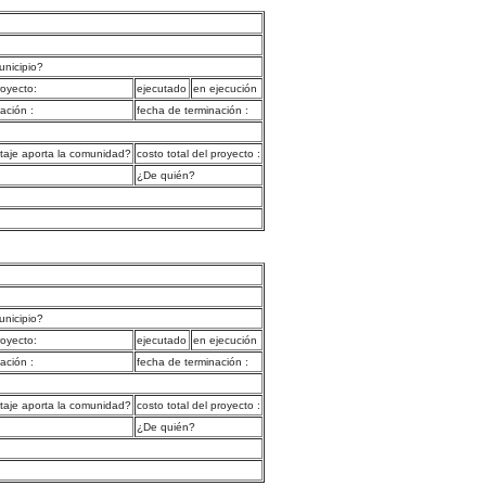
unicipio?
royecto:
ejecutado
en ejecución
iación :
fecha de terminación :
aje aporta la comunidad?
costo total del proyecto :
¿De quién?
unicipio?
royecto:
ejecutado
en ejecución
iación :
fecha de terminación :
aje aporta la comunidad?
costo total del proyecto :
¿De quién?