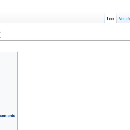
Leer
Ver có
M
hamiento