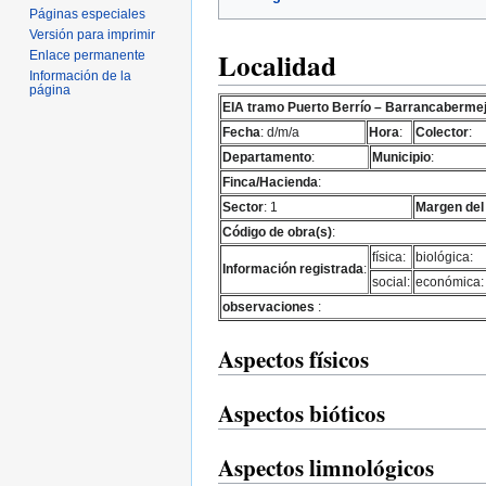
Páginas especiales
Versión para imprimir
Localidad
Enlace permanente
Información de la
página
EIA tramo Puerto Berrío – Barrancaberme
Fecha
: d/m/a
Hora
:
Colector
:
Departamento
:
Municipio
:
Finca/Hacienda
:
Sector
: 1
Margen del
Código de obra(s)
:
física:
biológica:
Información registrada
:
social:
económica:
observaciones
:
Aspectos físicos
Aspectos bióticos
Aspectos limnológicos