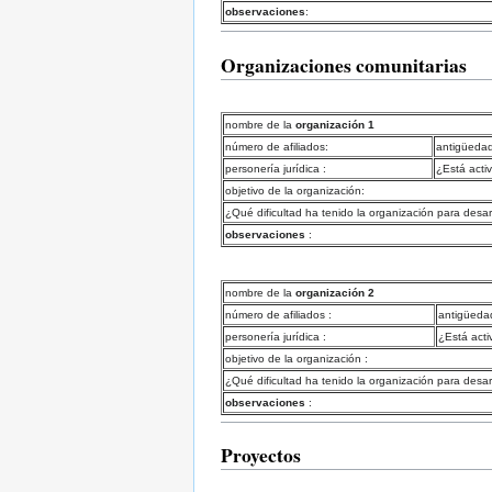
observaciones
:
Organizaciones comunitarias
nombre de la
organización 1
número de afiliados:
antigüedad
personería jurídica :
¿Está acti
objetivo de la organización:
¿Qué dificultad ha tenido la organización para desar
observaciones
:
nombre de la
organización 2
número de afiliados :
antigüeda
personería jurídica :
¿Está acti
objetivo de la organización :
¿Qué dificultad ha tenido la organización para desar
observaciones
:
Proyectos