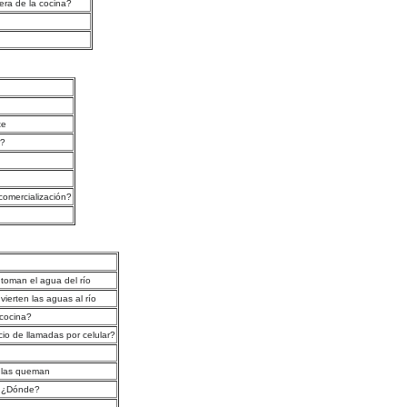
uera de la cocina?
te
r?
comercialización?
toman el agua del río
vierten las aguas al río
cocina?
cio de llamadas por celular?
las queman
¿Dónde?