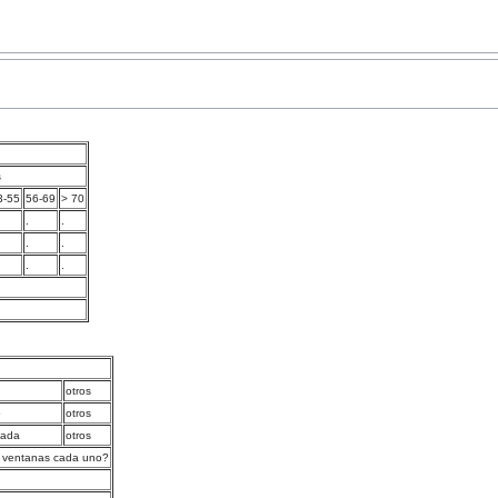
s
3-55
56-69
> 70
.
.
.
.
.
.
otros
o
otros
isada
otros
 ventanas cada uno?