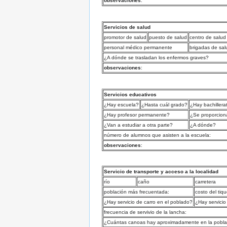
observaciones
:
Servicios de salud
promotor de salud
puesto de salud
centro de salud
personal médico permanente
brigadas de sal
¿A dónde se trasladan los enfermos graves?
observaciones
:
Servicios educativos
¿Hay escuela?
¿Hasta cuál grado?
¿Hay bachillera
¿Hay profesor permanente?
¿Se proporcion
¿Van a estudiar a otra parte?
¿A dónde?
número de alumnos que asisten a la escuela:
observaciones
:
Servicio de transporte y acceso a la localidad
río
caño
carretera
población más frecuentada:
costo del tiq
¿Hay servicio de carro en el poblado?
¿Hay servicio
frecuencia de servivio de la lancha:
¿Cuántas canoas hay aproximadamente en la pobla