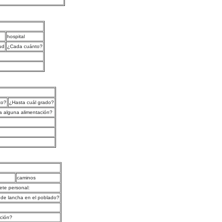
hospital
ud
¿Cada cuánto?
to?
¿Hasta cuál grado?
a alguna alimentación?
caminos
uete personal:
 de lancha en el poblado?
ción?