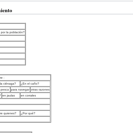
miento
por la población?
e :
la ciénaga?
¿En el caño?
 pesca
para navegar
otras razones
?
en jaulas
en corrales
re quienes?
¿Por qué?