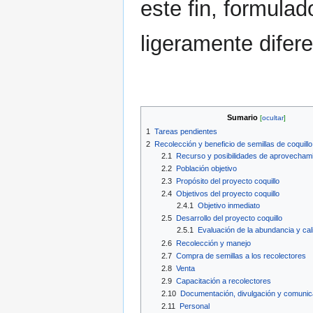
este fin, formulad
ligeramente difer
Sumario
1
Tareas pendientes
2
Recolección y beneficio de semillas de coquillo
2.1
Recurso y posibilidades de aprovecham
2.2
Población objetivo
2.3
Propósito del proyecto coquillo
2.4
Objetivos del proyecto coquillo
2.4.1
Objetivo inmediato
2.5
Desarrollo del proyecto coquillo
2.5.1
Evaluación de la abundancia y cal
2.6
Recolección y manejo
2.7
Compra de semillas a los recolectores
2.8
Venta
2.9
Capacitación a recolectores
2.10
Documentación, divulgación y comuni
2.11
Personal