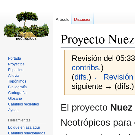
Artículo
Discusión
Proyecto Nuez
Revisión del 05:3
Portada
Proyectos
contribs.
)
Especies
(
difs.
)
← Revisión 
Alluvia
Topónimos
siguiente → (difs.)
Bibliografía
Cartografía
Glosario
Ir
Ir
El proyecto
Nuez 
Cambios recientes
a
a
Ayuda
la
la
Neotrópicos para 
Herramientas
navegación
búsqueda
Lo que enlaza aquí
Cambios relacionados