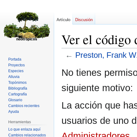
Artículo
Discusión
Ver el código
←
Preston, Frank W
Portada
Proyectos
Ir
Ir
No tienes permiso
Especies
a
a
Alluvia
la
la
Topónimos
siguiente motivo:
navegación
búsqueda
Bibliografía
Cartografía
Glosario
La acción que has 
Cambios recientes
Ayuda
usuarios de uno d
Herramientas
Lo que enlaza aquí
Administradores
.
Cambios relacionados