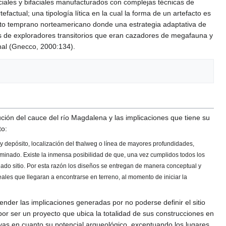
ciales y bifaciales manufacturados con complejas técnicas de
efactual; una tipología lítica en la cual la forma de un artefacto es
ento temprano norteamericano donde una estrategia adaptativa de
es de exploradores transitorios que eran cazadores de megafauna y
nal (Gnecco, 2000:134).
ción del cauce del río Magdalena y las implicaciones que tiene su
to:
y depósito, localización del thalweg o línea de mayores profundidades,
erminado. Existe la inmensa posibilidad de que, una vez cumplidos todos los
nado sitio. Por esta razón los diseños se entregan de manera conceptual y
eales que llegaran a encontrarse en terreno, al momento de iniciar la
ender las implicaciones generadas por no poderse definir el sitio
or ser un proyecto que ubica la totalidad de sus construcciones en
ativas en cuanto su potencial arqueológico, exceptuando los lugares