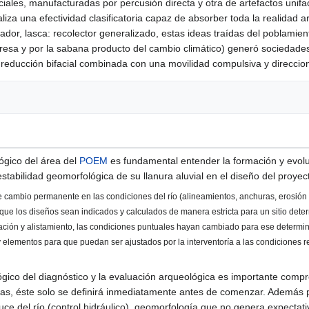
ales, manufacturadas por percusión directa y otra de artefactos unifa
iza una efectividad clasificatoria capaz de absorber toda la realidad art
ador, lasca: recolector generalizado, estas ideas traídas del poblami
 presa y por la sabana producto del cambio climático) generó sociedad
 reducción bifacial combinada con una movilidad compulsiva y direccio
lógico del área del
POEM
es fundamental entender la formación y evolu
estabilidad geomorfológica de su llanura aluvial en el diseño del proyec
de cambio permanente en las condiciones del río (alineamientos, anchuras, erosión 
 que los diseños sean indicados y calculados de manera estricta para un sitio det
ratación y alistamiento, las condiciones puntuales hayan cambiado para ese determi
y elementos para que puedan ser ajustados por la interventoría a las condiciones r
ógico del diagnóstico y la evaluación arqueológica es importante compr
ras, éste solo se definirá inmediatamente antes de comenzar. Además p
l cauce del río (control hidráulico), geomorfología que no genera expect