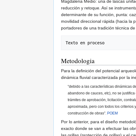
Magdalena Medio: una de lascas unifaci
reducción y retoque. Así se instrumental
determinante de su función, punta: caz
movilidad direccional rápida (hacia la
portadores de una tradición técnica de
Metodologia
Para la definición del potencial arqueo
dinámica fluvial caracterizada por la in
“debido a las características dinámicas 
abandono de cauces, etc), no se justifica
trámites de aprobación, licitación, cont
aproximada, pero con todos los criterios 
construcción de obras”.
POEM
Por lo anterior, para el diseño metodol
exacto donde se van a efectuar las ob
las orillas (protección de orillas) y e