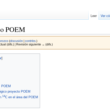
Leer
Ver có
ico POEM
orozco
(
discusión
|
contribs.
)
tual (difs.) | Revisión siguiente → (difs.)
del POEM
lógico proyecto POEM
14
on
C en el área del POEM