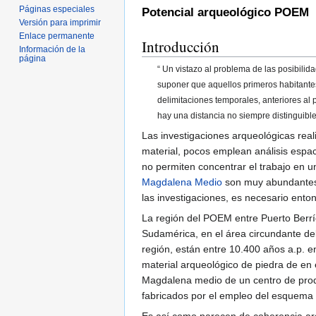
Páginas especiales
Potencial arqueológico POEM
Versión para imprimir
Enlace permanente
Introducción
Información de la
página
“ Un vistazo al problema de las posibilid
suponer que aquellos primeros habitantes 
delimitaciones temporales, anteriores al 
hay una distancia no siempre distinguibl
Las investigaciones arqueológicas real
material, pocos emplean análisis espac
no permiten concentrar el trabajo en u
Magdalena Medio
son muy abundantes e
las investigaciones, es necesario ent
La región del POEM entre Puerto Berrí
Sudamérica, en el área circundante del
región, están entre 10.400 años a.p. e
material arqueológico de piedra de en
Magdalena medio de un centro de produc
fabricados por el empleo del esquema 