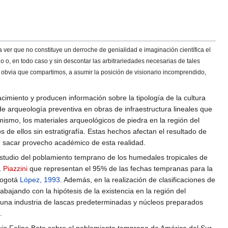
 ver que no constituye un derroche de genialidad e imaginación científica el
 o, en todo caso y sin descontar las arbitrariedades necesarias de tales
asi obvia que compartimos, a asumir la posición de visionario incomprendido,
imiento y producen información sobre la tipología de la cultura
de arqueología preventiva en obras de infraestructura lineales que
mismo, los materiales arqueológicos de piedra en la región del
e ellos sin estratigrafía. Estas hechos afectan el resultado de
n sacar provecho académico de esta realidad.
studio del poblamiento temprano de los humedales tropicales de
1
Piazzini
que representan el 95% de las fechas tempranas para la
Bogotá
López, 1993
. Además, en la realización de clasificaciones de
rabajando con la hipótesis de la existencia en la región del
de una industria de lascas predeterminadas y núcleos preparados
.