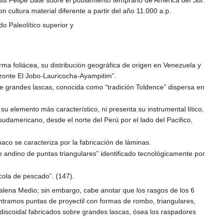
uis Felipe Bate sobre el poblamiento temprano de América del Sur.
 cultura material diferente a partir del año 11.000 a.p.
o Paleolítico superior y
rma foliácea, su distribución geográfica de origen en Venezuela y
izonte El Jobo-Lauricocha-Ayampitim”.
obre grandes lascas, conocida como “tradición Toldence” dispersa en
u elemento más característico, ni presenta su instrumental lítico,
e sudamericano, desde el norte del Perú por el lado del Pacifico,
haco se caracteriza por la fabricación de láminas.
e andino de puntas triangulares” identificado tecnológicamente por
cola de pescado”. (147).
agdalena Medio; sin embargo, cabe anotar que los rasgos de los 6
ntramos puntas de proyectil con formas de rombo, triangulares,
 discoidal fabricados sobre grandes lascas, ósea los raspadores