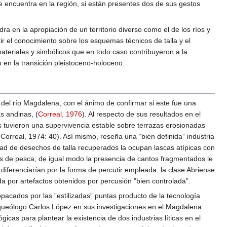
e encuentra en la región, si están presentes dos de sus gestos
a en la apropiación de un territorio diverso como el de los ríos y
r el conocimiento sobre los esquemas técnicos de talla y el
materiales y simbólicos que en todo caso contribuyeron a la
en la transición pleistoceno-holoceno.
 del río Magdalena, con el ánimo de confirmar si este fue una
as andinas, (
Correal, 1976
). Al respecto de sus resultados en el
 tuvieron una supervivencia estable sobre terrazas erosionadas
Correal, 1974: 40). Así mismo, reseña una “bien definida” industria
ad de desechos de talla recuperados la ocupan lascas atípicas con
tos de pesca; de igual modo la presencia de cantos fragmentados le
 diferenciarían por la forma de percutir empleada: la clase Abriense
a por artefactos obtenidos por percusión ”bien controlada”.
pacados por las ”estilizadas” puntas producto de la tecnología
el arqueólogo Carlos López en sus investigaciones en el Magdalena
gicas para plantear la existencia de dos industrias líticas en el