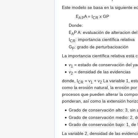
Este modelo se basa en la siguiente e
E
A = I
x GP
A P
CR
Donde:
E
P A: evaluación de alteracion de
A
I
: importancia científica relativa
CR
G
: grado de perturbacioación
P
La importancia científica relativa está
v
= estado de conservación del ya
1
v
= densidad de las evidencias
2
donde, I
= v
+ v
La variable 1, est
CR
1
2
como la erosión natural, la erosión po
procesos que pueden alterar la composi
ponderan, así como la extensión horizo
Grado de conservación alto: 3, sin 
Grado de conservación medio: 2, d
Grado de conservación bajo: 1, de
La variable 2, densidad de las evidenci