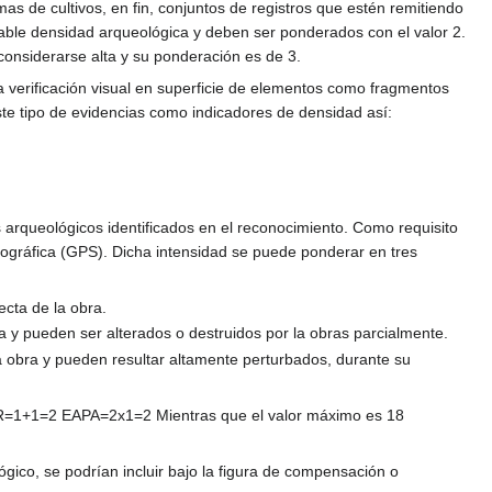
as de cultivos, en fin, conjuntos de registros que estén remitiendo
table densidad arqueológica y deben ser ponderados con el valor 2.
considerarse alta y su ponderación es de 3.
 la verificación visual en superficie de elementos como fragmentos
este tipo de evidencias como indicadores de densidad así:
s arqueológicos identificados en el reconocimiento. Como requisito
eográfica (GPS). Dicha intensidad se puede ponderar en tres
ecta de la obra.
a y pueden ser alterados o destruidos por la obras parcialmente.
la obra y pueden resultar altamente perturbados, durante su
 ICR=1+1=2 EAPA=2x1=2 Mientras que el valor máximo es 18
ógico, se podrían incluir bajo la figura de compensación o