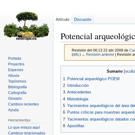
Artículo
Discusión
Potencial arqueológ
Revisión del 06:13 22 abr 2008 de
Ca
(
difs.
)
← Revisión anterior
| Revisión ac
Portada
Proyectos
Ir
Ir
Especies
Sumario
a
a
Alluvia
1
Potencial arqueológico POEM
Topónimos
la
la
2
Introducción
Bibliografía
navegación
búsqueda
3
Antecedentes
Cartografía
Glosario
4
Metodologia
Cambios recientes
5
Yacimientos arqueológicos del área 
Ayuda
6
Puntos críticos para muestreo arqueo
7
Yacimientos arqueológicos datados c
Herramientas
8
Apostillas
Lo que enlaza aquí
Cambios relacionados