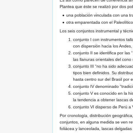
Es así como parecen de coherencia argu
Plantea que éste se realizó por dos pob
una población vinculada con una tr
otra emparentada con el Paleolític
Los seis conjuntos instrumental y técn
conjunto I con instrumentos tal
con dispersión hacia los Andes,
conjunto II se identifica por la
las llanuras orientales del cono
conjunto III “no ha sido adecua
tipos bien definidos. Su distrib
hasta centro sur del Brasil por el
conjunto IV denominado “tradició
conjunto V es conocido en la hi
la tendencia a obtener lascas 
conjunto VI disperso de Perú a 
Por cronología, distribución geográfica
conjuntos, en alguna medida se ven ref
foliácea y lanceolada, lascas delgadas