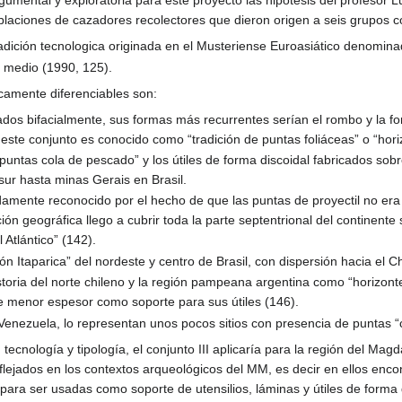
mental y exploratoria para este proyecto las hipótesis del profesor L
laciones de cazadores recolectores que dieron origen a seis grupos con
adición tecnologica originada en el Musteriense Euroasiático denominad
o medio (1990, 125).
icamente diferenciables son:
lados bifacialmente, sus formas más recurrentes serían el rombo y la fo
 este conjunto es conocido como “tradición de puntas foliáceas” o “hor
s “puntas cola de pescado” y los útiles de forma discoidal fabricados s
 sur hasta minas Gerais en Brasil.
damente reconocido por el hecho de que las puntas de proyectil no era s
ución geográfica llego a cubrir toda la parte septentrional del continent
 Atlántico” (142).
n Itaparica” del nordeste y centro de Brasil, con dispersión hacia el C
storia del norte chileno y la región pampeana argentina como “horizont
de menor espesor como soporte para sus útiles (146).
Venezuela, lo representan unos pocos sitios con presencia de puntas “
, tecnología y tipología, el conjunto III aplicaría para la región del M
lejados en los contextos arqueológicos del MM, es decir en ellos enco
 para ser usadas como soporte de utensilios, láminas y útiles de forma