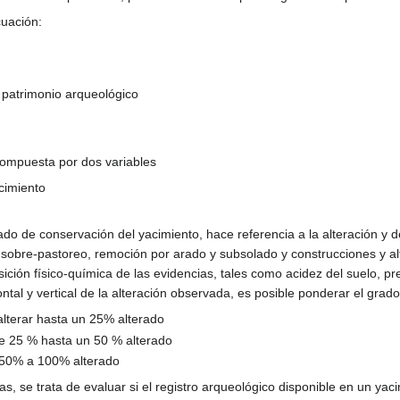
cuación:
l patrimonio arqueológico
 compuesta por dos variables
cimiento
ado de conservación del yacimiento, hace referencia a la alteración y
r sobre-pastoreo, remoción por arado y subsolado y construcciones y a
ción físico-química de las evidencias, tales como acidez del suelo, pr
ntal y vertical de la alteración observada, es posible ponderar el grad
alterar hasta un 25% alterado
e 25 % hasta un 50 % alterado
 50% a 100% alterado
as, se trata de evaluar si el registro arqueológico disponible en un yac