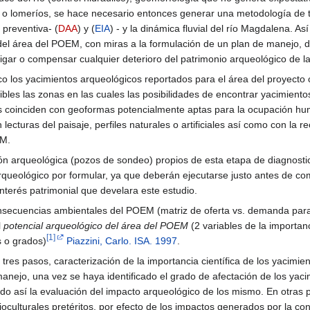
s o lomeríos, se hace necesario entonces generar una metodología de t
 preventiva- (
DAA
) y (
EIA
) - y la dinámica fluvial del río Magdalena. As
del área del POEM, con miras a la formulación de un plan de manejo, d
igar o compensar cualquier deterioro del patrimonio arqueológico de l
los yacimientos arqueológicos reportados para el área del proyecto con
ibles las zonas en las cuales las posibilidades de encontrar yacimien
s coinciden con geoformas potencialmente aptas para la ocupación hum
cturas del paisaje, perfiles naturales o artificiales así como con la 
EM.
 arqueológica (pozos de sondeo) propios de esta etapa de diagnostico 
ueológico por formular, ya que deberán ejecutarse justo antes de come
nterés patrimonial que develara este estudio.
consecuencias ambientales del POEM (matriz de oferta vs. demanda para
l
potencial arqueológico del área del POEM
(2 variables de la importanc
[1]
s o grados)
Piazzini, Carlo. ISA. 1997
.
tres pasos, caracterización de la importancia científica de los yacimie
anejo, una vez se haya identificado el grado de afectación de los yacim
iendo así la evaluación del impacto arqueológico de los mismo. En otras
ioculturales pretéritos, por efecto de los impactos generados por la co