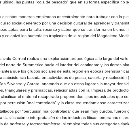
or último, las puntas “cola de pescado” que en su forma específica no s
s distintas maneras empleadas ancestralmente para trabajar con la piedr
urso social generado por una decisión cultural de aprender y transmiti
íceas aptas para la talla, recurso y saber que se transforma en bienes 
y colonizó los humedales tropicales de la región del Magdalena Medio 
nzalo Correal realizó una exploración arqueológica a lo largo del valle
l norte de Suramérica hacia el interior del continente y las tierras alt
lantea que los grupos sociales de esta región en épocas prehispánicas
la subsistencia basada en actividades de pesca, cacería y recolección (
San Silvestre y Carare, anotando que en estos lugares la mayor densid
les, triangulares y prismáticas, relacionadas con la limpieza de produc
 clasificar el material recuperado propone dos tipos industriales que se
 por percusión “mal controlada” y la clase tequendamiense caracterizad
 tallados por “percusión mal controlada” que sean muy burdos, fueron o
a la clasificación e interpretación de las industrias líticas tempranas 
la de
abriense
y
tequendamiense
, si emplea todas sus categorías tipoló