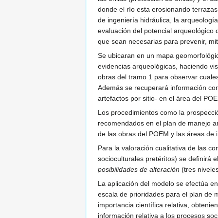
donde el río esta erosionando terraza
de ingeniería hidráulica, la arqueología
evaluación del potencial arqueológico 
que sean necesarias para prevenir, mit
Se ubicaran en un mapa geomorfológico 
evidencias arqueológicas, haciendo vis
obras del tramo 1 para observar cuale
Además se recuperará información con le
artefactos por sitio- en el área del PO
Los procedimientos como la prospección
recomendados en el plan de manejo arq
de las obras del POEM y las áreas de i
Para la valoración cualitativa de las 
socioculturales pretéritos) se definirá e
posibilidades de alteración
(tres nivele
La aplicación del modelo se efectúa en 
escala de prioridades para el plan de m
importancia científica relativa, obten
información relativa a los procesos soc