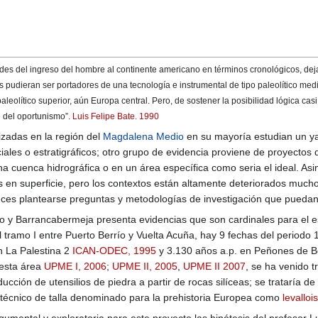
ades del ingreso del hombre al continente americano en términos cronológicos, deja
pudieran ser portadores de una tecnología e instrumental de tipo paleolítico medio
paleolítico superior, aún Europa central. Pero, de sostener la posibilidad lógica c
e del oportunismo”.
Luis Felipe Bate. 1990
izadas en la región del
Magdalena Medio
en su mayoría estudian un yac
iales o estratigráficos; otro grupo de evidencia proviene de proyectos 
na cuenca hidrográfica o en un área específica como seria el ideal. Asi
n superficie, pero los contextos están altamente deteriorados muchos d
onces plantearse preguntas y metodologías de investigación que pueda
o y Barrancabermeja presenta evidencias que son cardinales para el e
 tramo I entre Puerto Berrío y Vuelta Acuña, hay 9 fechas del periodo 
n La Palestina 2
ICAN-ODEC, 1995
y 3.130 años a.p. en Peñones de 
 esta área
UPME I, 2006
;
UPME II, 2005
,
UPME II 2007
, se ha venido t
ción de utensilios de piedra a partir de rocas silíceas; se trataría 
técnico de talla denominado para la prehistoria Europea como
levallois