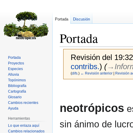
Portada
Discusión
Portada
Revisión del 19:3
Portada
Proyectos
contribs.
)
(
→‎Infor
Especies
(
difs.
)
← Revisión anterior
|
Revisión a
Alluvia
Topónimos
Bibliografía
Ir
Ir
Cartografía
a
a
Glosario
la
la
Cambios recientes
neotrópicos
es
navegación
búsqueda
Ayuda
Herramientas
sin ánimo de luc
Lo que enlaza aquí
Cambios relacionados