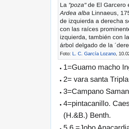
La
"poza"
de El Garcero 
Ardea alba
Linnaeus, 17
de izquierda a derecha se
con las raíces prominen
izquierda, también con 
árbol delgado de la ´dere
Foto:
L. C. García Lozano
, 10.0
1=Guamo macho Ing
2= vara santa Tripl
3=Campano Saman
4=pintacanillo. Cae
(H.&B.) Benth.
5,6 =Jobo Anacardi