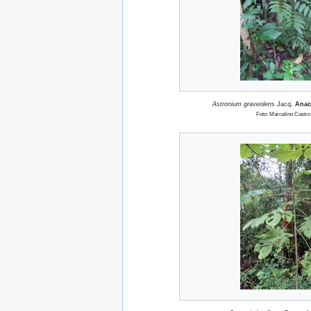
Astronium graveolens
Jacq.
Anac
Foto: Marcelino Castro