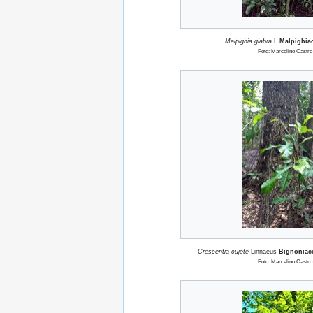
Malpighia glabra
L
Malpighia
Foto: Marcelino Castro
Crescentia cujete
Linnaeus
Bignoniac
Foto: Marcelino Castro