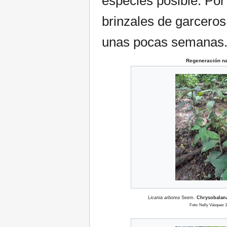
especies posible. Por
brinzales de garceros
unas pocas semanas
Regeneración na
Licania arborea
Seem.
Chrysobalan
Foto: Nelly Vásquez 1