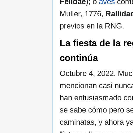
Felidae
); o
aves
como 
Muller, 1776,
Rallida
previos en la RNG.
La fiesta de la 
continúa
Octubre 4, 2022. Muc
mencionan casi nunca 
han entusiasmado con 
se sabe cómo pero se
caminatas, y ahora ya