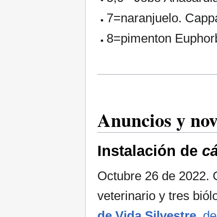
7=naranjuelo. Cappa
8=pimenton Euphorb
Anuncios y no
Instalación de
c
Octubre 26 de 2022. 
veterinario y tres bió
de Vida Silvestre
, d