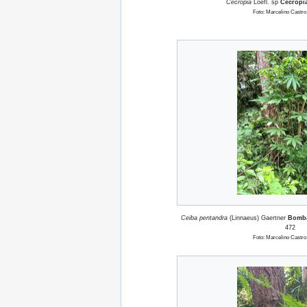
Cecropia
Loefl. sp
Cecropi
Foto: Marcelino Castro
Ceiba pentandra
(Linnaeus) Gaertner
Bomb
472
Foto: Marcelino Castro