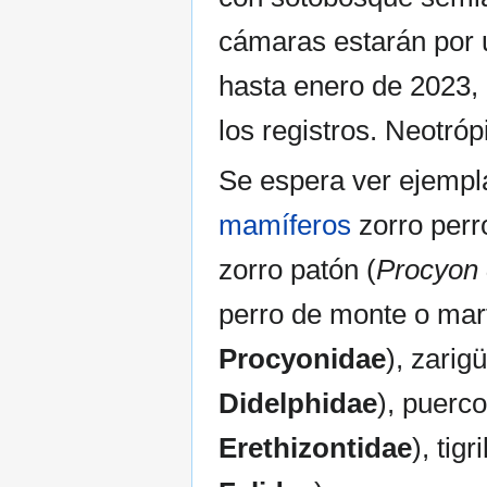
cámaras estarán por 
hasta enero de 2023, 
los registros. Neotróp
Se espera ver ejempla
mamíferos
zorro perr
zorro patón (
Procyon 
perro de monte o mart
Procyonidae
), zarig
Didelphidae
), puerco
Erethizontidae
), tigri