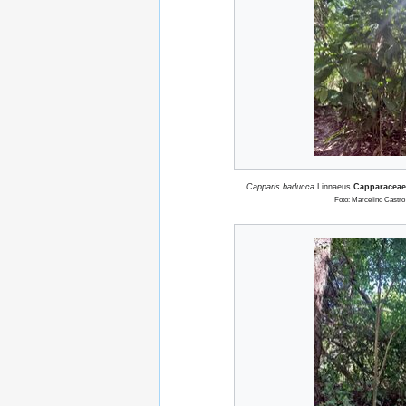
Capparis baducca
Linnaeus
Capparacea
Foto: Marcelino Castro