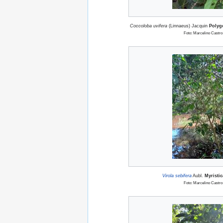
Coccoloba uvifera
(Linnaeus) Jacquin
Polyg
Foto: Marcelino Castro
Virola sebifera
Aubl.
Myristi
Foto: Marcelino Castro