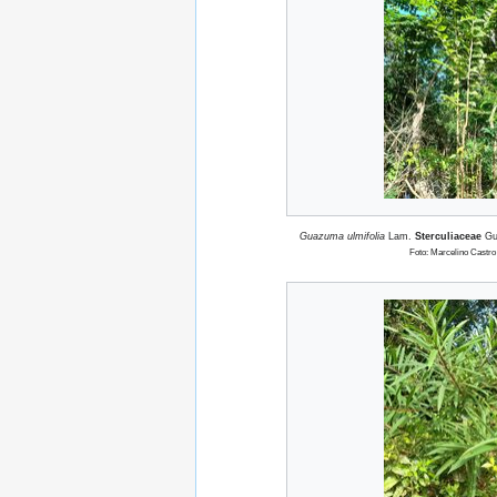
Guazuma ulmifolia
Lam.
Sterculiaceae
Gu
Foto: Marcelino Castro