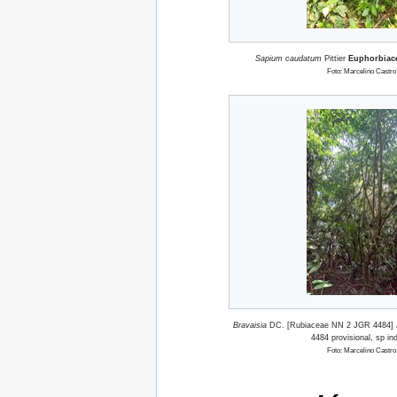
Sapium caudatum
Pittier
Euphorbiac
Foto: Marcelino Castro
Bravaisia
DC. [Rubiaceae NN 2 JGR 4484]
4484 provisional, sp i
Foto: Marcelino Castro