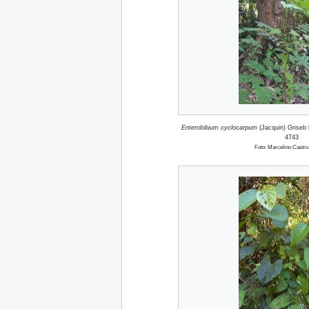
Enterolobium cyclocarpum
(Jacquin) Griseb
4743
Foto: Marcelino Castro