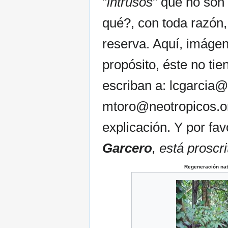
"
intrusos
" que no son 
qué?, con toda razón,
reserva. Aquí, imágen
propósito, éste no ti
escriban a: lcgarcia
mtoro@neotropicos.org
explicación. Y por fav
Garcero
, está proscri
Regeneración nat