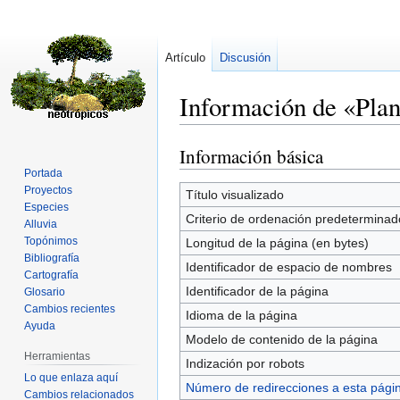
Artículo
Discusión
Información de «Pla
Información básica
Ir
Ir
a
a
Portada
Proyectos
la
la
Título visualizado
Especies
navegación
búsqueda
Criterio de ordenación predeterminad
Alluvia
Topónimos
Longitud de la página (en bytes)
Bibliografía
Identificador de espacio de nombres
Cartografía
Identificador de la página
Glosario
Cambios recientes
Idioma de la página
Ayuda
Modelo de contenido de la página
Herramientas
Indización por robots
Lo que enlaza aquí
Número de redirecciones a esta pági
Cambios relacionados