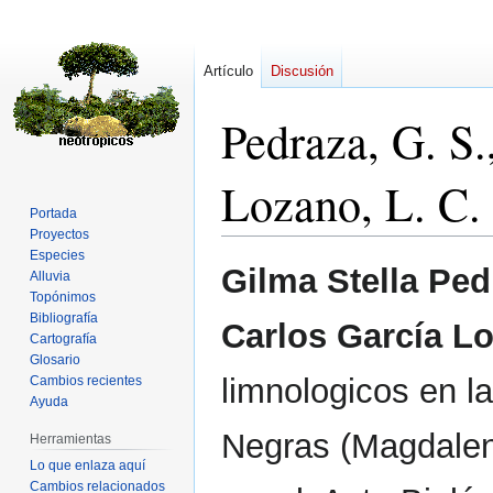
Artículo
Discusión
Pedraza, G. S.
Lozano, L. C.
Portada
Proyectos
Especies
Ir
Ir
Gilma Stella Pe
Alluvia
a
a
Topónimos
la
la
Bibliografía
Carlos García Lo
navegación
búsqueda
Cartografía
Glosario
limnologicos en l
Cambios recientes
Ayuda
Negras (Magdalen
Herramientas
Lo que enlaza aquí
Cambios relacionados