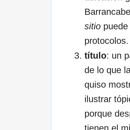
Barrancabe
sitio
puede 
protocolos.
título
: un 
de lo que l
quiso most
ilustrar tóp
porque des
tienen el 