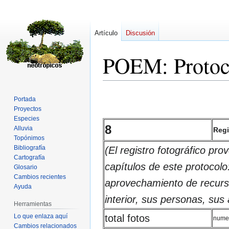
Artículo
Discusión
POEM: Protoco
Ir
Ir
Portada
a
a
Proyectos
la
la
Especies
8
navegación
búsqueda
Alluvia
Regi
Topónimos
Bibliografía
(El registro fotográfico p
Cartografía
capítulos de este protocolo:
Glosario
Cambios recientes
aprovechamiento de recurso
Ayuda
interior, sus personas, sus a
Herramientas
Lo que enlaza aquí
total fotos
numer
Cambios relacionados