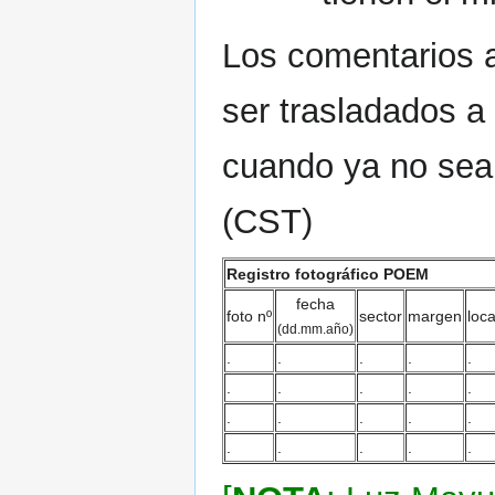
Los comentarios a
ser trasladados a
cuando ya no sean
(CST)
Registro fotográfico POEM
fecha
foto nº
sector
margen
loca
(dd.mm.año)
.
.
.
.
.
.
.
.
.
.
.
.
.
.
.
.
.
.
.
.