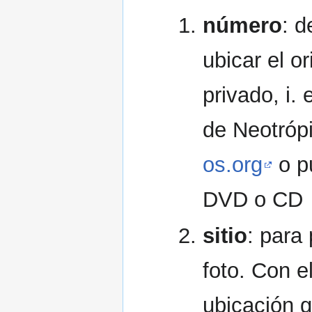
número
: d
ubicar el o
privado, i. 
de Neotróp
os.org
o pu
DVD o CD
sitio
: para
foto. Con e
ubicación g