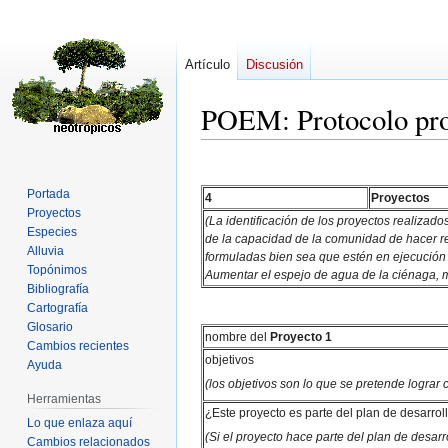
Artículo
Discusión
POEM: Protocolo pro
Ir
Ir
a
a
Portada
4
Proyectos
la
la
Proyectos
(La identificación de los proyectos realizado
navegación
búsqueda
Especies
de la capacidad de la comunidad de hacer re
Alluvia
formuladas bien sea que estén en ejecución o
Topónimos
Aumentar el espejo de agua de la ciénaga, m
Bibliografía
Cartografía
Glosario
nombre del
Proyecto 1
Cambios recientes
objetivos
Ayuda
(los objetivos son lo que se pretende lograr
Herramientas
¿Este proyecto es parte del plan de desarrol
Lo que enlaza aquí
(Si el proyecto hace parte del plan de desa
Cambios relacionados