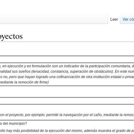
Leer
Ver có
yectos
s, en ejecución y en formulación son un indicador de la participación comunitaria, de
alidad sus sueños (tenacidad, constancia, superación de obstáculos). En este num
 no, pero que hayan logrado una cofinanciación de otra institución estatal o privad
ediante la remoción de firme)
 con el proyecto, por ejemplo: permitir la navegación por el caño, mediante la remo
lo del municipio?
rrollo hay más posibilidad de la ejecución del mismo, además muestra el grado de 