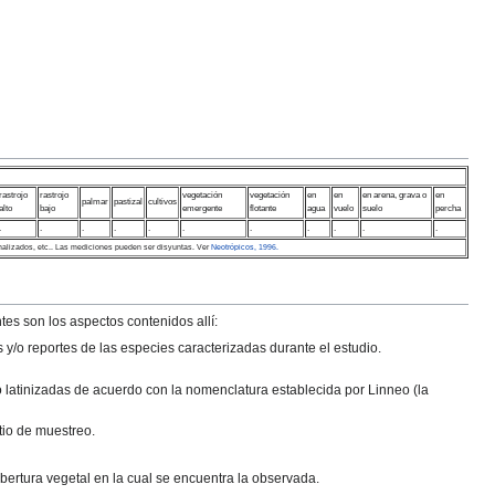
rastrojo
rastrojo
vegetación
vegetación
en
en
en arena, grava o
en
palmar
pastizal
cultivos
alto
bajo
emergente
flotante
agua
vuelo
suelo
percha
.
.
.
.
.
.
.
.
.
.
.
nalizados, etc.. Las mediciones pueden ser disyuntas. Ver
Neotrópicos, 1996.
tes son los aspectos contenidos allí:
y/o reportes de las especies caracterizadas durante el estudio.
o latinizadas de acuerdo con la nomenclatura establecida por Linneo (la
tio de muestreo.
obertura vegetal en la cual se encuentra la observada.