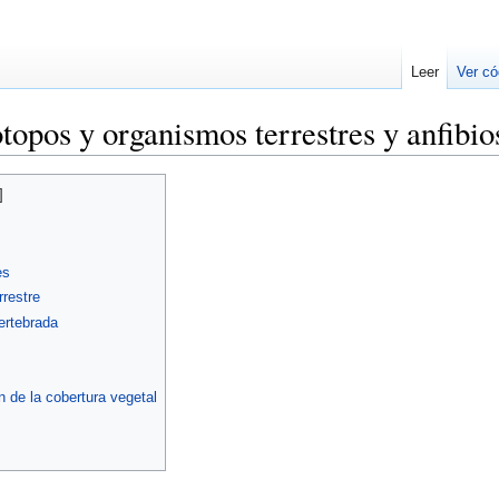
Leer
Ver có
opos y organismos terrestres y anfibio
es
rrestre
ertebrada
 de la cobertura vegetal