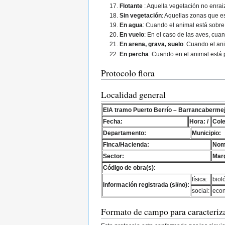
Flotante
: Aquella vegetación no enrai
Sin vegetación
: Aquellas zonas que e
En agua
: Cuando el animal está sobr
En vuelo
: En el caso de las aves, cu
En arena, grava, suelo
: Cuando el an
En percha
: Cuando en el animal está 
Protocolo flora
Localidad general
EIA tramo Puerto Berrío – Barrancaberme
Fecha:
Hora: /
Cole
Departamento:
Municipio:
Finca/Hacienda:
Nomb
Sector:
Marg
Código de obra(s):
física:
biol
Información registrada (si/no):
social:
eco
Formato de campo para caracteriza