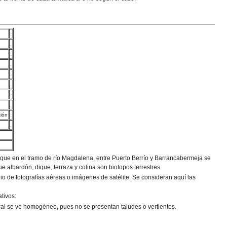
.
.
.
.
.
.
.
.
ción
.
.
que en el tramo de río Magdalena, entre Puerto Berrío y Barrancabermeja se
ue albardón, dique, terraza y colina son biotopos terrestres.
io de fotografías aéreas o imágenes de satélite. Se consideran aquí las
ativos:
eral se ve homogéneo, pues no se presentan taludes o vertientes.