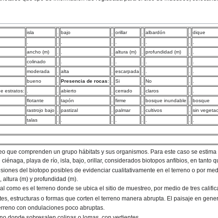
isla
.
bajo
.
orillar
.
albardón
.
dique
.
.
.
.
.
.
.
.
.
ancho (m)
.
.
.
altura (m)
.
profundidad (m)
.
.
colinado
.
.
.
.
.
.
.
.
moderada
.
alta
.
escarpada
.
.
.
.
bueno
.
Presencia de rocas
:
.
Si
.
No
.
.
de estratos:
.
.
abierto
.
cerrado
.
claros
.
.
flotante
.
tapón
.
firme
.
bosque inundable
.
bosque
rastrojo bajo
.
pastizal
.
palmar
.
cultivos
.
sin vegeta
talas
.
.
.
.
.
.
.
.
eo que comprenden un grupo hábitats y sus organismos. Para este caso se estima 
ciénaga, playa de río, isla, bajo, orillar, considerados biotopos anfibios, en tanto q
siones del biotopo posibles de evidenciar cualitativamente en el terreno o por med
 altura (m) y profundidad (m).
al como es el terreno donde se ubica el sitio de muestreo, por medio de tres calific
tes, estructuras o formas que corten el terreno manera abrupta. El paisaje en gen
erreno con ondulaciones poco abruptas.
reno donde sobresalen colinas o lomas, con vertientes.