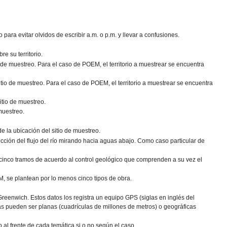
 para evitar olvidos de escribir a.m. o p.m. y llevar a confusiones.
e su territorio.
io de muestreo. Para el caso de POEM, el territorio a muestrear se encuentra
sitio de muestreo. Para el caso de POEM, el territorio a muestrear se encuentra
sitio de muestreo.
 muestreo.
e la ubicación del sitio de muestreo.
rección del flujo del río mirando hacia aguas abajo. Como caso particular de
os cinco tramos de acuerdo al control geológico que comprenden a su vez el
M, se plantean por lo menos cinco tipos de obra.
Greenwich. Estos datos los registra un equipo GPS (siglas en inglés del
as pueden ser planas (cuadrículas de millones de metros) o geográficas
 al frente de cada temática si o no según el caso.