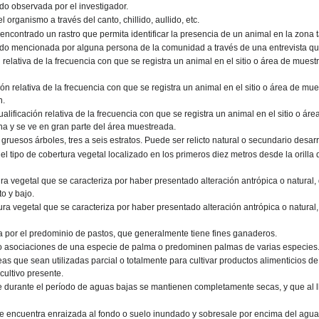
do observada por el investigador.
el organismo a través del canto, chillido, aullido, etc.
encontrado un rastro que permita identificar la presencia de un animal en la zona 
ido mencionada por alguna persona de la comunidad a través de una entrevista q
 relativa de la frecuencia con que se registra un animal en el sitio o área de mues
ión relativa de la frecuencia con que se registra un animal en el sitio o área de m
n.
alificación relativa de la frecuencia con que se registra un animal en el sitio o á
 y se ve en gran parte del área muestreada.
 gruesos árboles, tres a seis estratos. Puede ser relicto natural o secundario desar
uel tipo de cobertura vegetal localizado en los primeros diez metros desde la orilla
tura vegetal que se caracteriza por haber presentado alteración antrópica o natura
to y bajo.
tura vegetal que se caracteriza por haber presentado alteración antrópica o natural
da por el predominio de pastos, que generalmente tiene fines ganaderos.
 o asociaciones de una especie de palma o predominen palmas de varias especies
as que sean utilizadas parcial o totalmente para cultivar productos alimenticios d
cultivo presente.
e durante el período de aguas bajas se mantienen completamente secas, y que al l
se encuentra enraizada al fondo o suelo inundado y sobresale por encima del agua