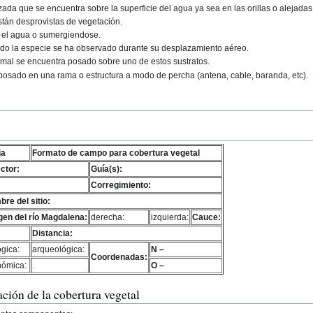
zada que se encuentra sobre la superficie del agua ya sea en las orillas o alejadas
stán desprovistas de vegetación.
e el agua o sumergiendose.
ando la especie se ha observado durante su desplazamiento aéreo.
imal se encuentra posado sobre uno de estos sustratos.
posado en una rama o estructura a modo de percha (antena, cable, baranda, etc).
ja
Formato de campo para cobertura vegetal
ctor:
Guía(s):
Corregimiento:
re del sitio:
en del río Magdalena:
derecha:
izquierda:
Cauce:
Distancia:
ógica:
arqueológica:
N –
Coordenadas:
nómica:
.
O –
ción de la cobertura vegetal