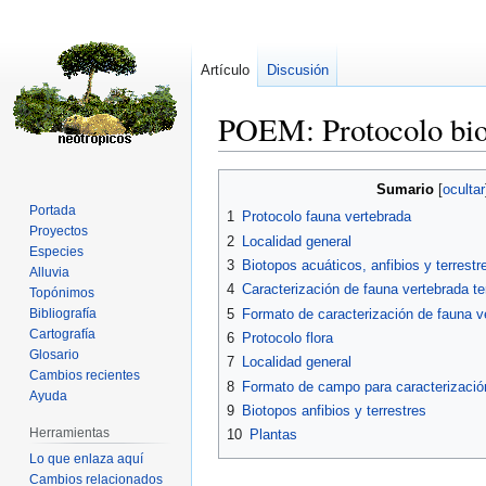
Artículo
Discusión
POEM: Protocolo biot
Ir
Ir
Sumario
a
a
Portada
1
Protocolo fauna vertebrada
la
la
Proyectos
2
Localidad general
navegación
búsqueda
Especies
3
Biotopos acuáticos, anfibios y terrestr
Alluvia
4
Caracterización de fauna vertebrada te
Topónimos
5
Formato de caracterización de fauna v
Bibliografía
Cartografía
6
Protocolo flora
Glosario
7
Localidad general
Cambios recientes
8
Formato de campo para caracterización
Ayuda
9
Biotopos anfibios y terrestres
Herramientas
10
Plantas
Lo que enlaza aquí
Cambios relacionados