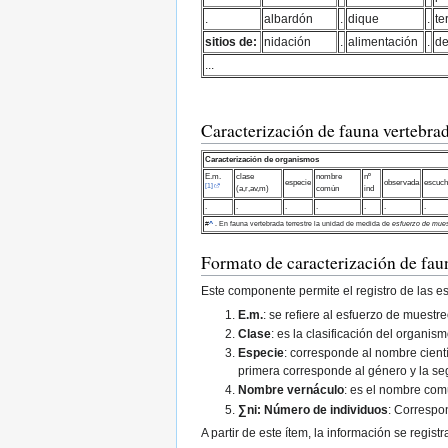
.
albardón
.
dique
.
te
sitios de:
nidación
.
alimentación
.
d
...
Caracterización de fauna vertebrad
Caracterización de organismos
E.m.
clase
nombre
nº
especie
observada
escuch
[1]
(a,r,av,m)
común
ind
.
.
.
.
.
.
.
#
^
. En fauna vertebrada terrestre la unidad de medida de
esfuerzo de mues
Formato de caracterización de fau
Este componente permite el registro de las es
E.m.
: se refiere al esfuerzo de muest
Clase
: es la clasificación del organis
Especie
: corresponde al nombre cient
primera corresponde al género y la se
Nombre vernáculo
: es el nombre comú
∑ni: Número de individuos
: Correspo
A partir de este ítem, la información se regi