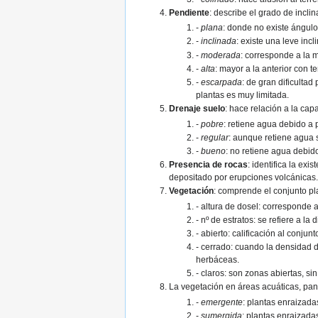
Pendiente
: describe el grado de incli
-
plana
: donde no existe ángulo
-
inclinada
: existe una leve inc
-
moderada
: corresponde a la m
-
alta
: mayor a la anterior con 
-
escarpada
: de gran dificulta
plantas es muy limitada.
Drenaje suelo
: hace relación a la cap
-
pobre
: retiene agua debido a
-
regular
: aunque retiene agua 
-
bueno
: no retiene agua debid
Presencia de rocas
: identifica la ex
depositado por erupciones volcánicas
Vegetación
: comprende el conjunto pl
- altura de dosel: corresponde a
- nº de estratos: se refiere a l
- abierto: calificación al conju
- cerrado: cuando la densidad d
herbáceas.
- claros: son zonas abiertas, s
La vegetación en áreas acuáticas, pan
-
emergente
: plantas enraizad
-
sumergida
: plantas enraizada