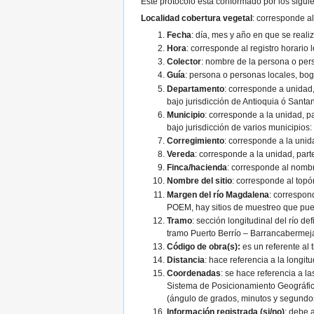
Este protocolo esta conformado por los sigu
Localidad cobertura vegetal
: corresponde al
Fecha
: día, mes y año en que se realiz
Hora
: corresponde al registro horario 
Colector
: nombre de la persona o pers
Guía
: persona o personas locales, boga
Departamento
: corresponde a unidad,
bajo jurisdicción de Antioquia ó Santa
Municipio
: corresponde a la unidad, pa
bajo jurisdicción de varios municipios
Corregimiento
: corresponde a la unida
Vereda
: corresponde a la unidad, parte
Finca/hacienda
: corresponde al nombr
Nombre del sitio
: corresponde al topó
Margen del río Magdalena
: correspon
POEM, hay sitios de muestreo que pu
Tramo
: sección longitudinal del río 
tramo Puerto Berrío – Barrancabermeja
Código de obra(s):
es un referente al 
Distancia
: hace referencia a la longi
Coordenadas
: se hace referencia a l
Sistema de Posicionamiento Geográfico
(ángulo de grados, minutos y segundos)
Información registrada (si/no)
: debe 