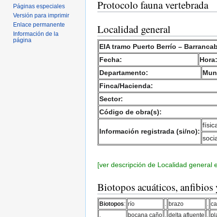
Protocolo fauna vertebrada
Páginas especiales
Versión para imprimir
Enlace permanente
Localidad general
Información de la
página
EIA tramo Puerto Berrío – Barranca
Fecha:
Hora:
Departamento:
Muni
Finca/Hacienda:
Sector:
Código de obra(s):
físic
Información registrada (si/no):
socia
[ver descripción de Localidad general
Biotopos acuáticos, anfibios y
Biotopos
:
río
.
brazo
.
c
.
bocana caño
.
delta afluente
.
pl