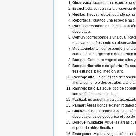
Observada
: cuando una especie ha si
Escuchada
: se registra la presencia d
Huellas, heces, restos
: cuando se ha 
Reportada
: cuando una especie ha s
Rara
: corresponde a una cualificación
observada.
Común
: corresponde a una cualificac
relativamente frecuente su observació
Muy abundante
: corresponde a una cu
cuando es un organismo que predomina
Bosque
: Cobertura vegetal con altos y
Bosque ribereño o de galería
: Es aq
tres estratos: bajo, medio y alto.
Rastrojo alto
: Es aquel tipo de cober
altura, con uno ó dos estratos: alto o al
Rastrojo bajo
: Es aquel tipo de cober
con un único estrato, el bajo.
Pastizal
: Es aquella área caracteriza
Palmar
: Áreas donde existen rodales
Cultivos
: Corresponden a aquellas áre
observaciones se especifica el tipo de 
Bosque inundable
: Aquellas áreas qu
el período hidroclimático.
Emergente
: Aquella vegetación que 