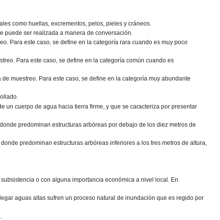
tales como huellas, excrementos, pelos, pieles y cráneos.
ue puede ser realizada a manera de conversación.
treo. Para este caso, se define en la categoría rara cuando es muy poco
uestreo. Para este caso, se define en la categoría común cuando es
rea de muestreo. Para este caso, se define en la categoría muy abundante
rollado.
 de un cuerpo de agua hacia tierra firme, y que se caracteriza por presentar
l, donde predominan estructuras arbóreas por debajo de los diez metros de
, donde predominan estructuras arbóreas inferiores a los tres metros de altura,
.
e subsistencia o con alguna importancia económica a nivel local. En
legar aguas altas sufren un proceso natural de inundación que es regido por
.