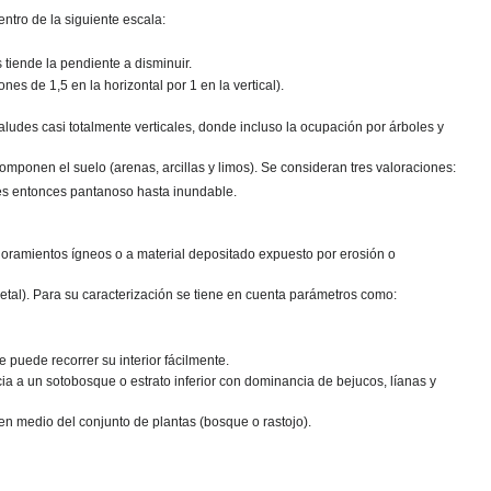
entro de la siguiente escala:
 tiende la pendiente a disminuir.
es de 1,5 en la horizontal por 1 en la vertical).
aludes casi totalmente verticales, donde incluso la ocupación por árboles y
omponen el suelo (arenas, arcillas y limos). Se consideran tres valoraciones:
 es entonces pantanoso hasta inundable.
afloramientos ígneos o a material depositado expuesto por erosión o
getal). Para su caracterización se tiene en cuenta parámetros como:
e puede recorrer su interior fácilmente.
cia a un sotobosque o estrato inferior con dominancia de bejucos, líanas y
en medio del conjunto de plantas (bosque o rastojo).