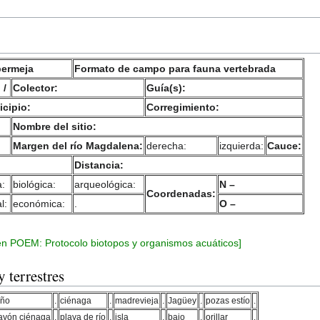
bermeja
Formato de campo para fauna vertebrada
 /
Colector:
Guía(s):
cipio:
Corregimiento:
Nombre del sitio:
Margen del río Magdalena:
derecha:
izquierda:
Cauce:
Distancia:
a:
biológica:
arqueológica:
N –
Coordenadas:
l:
económica:
.
O –
 en POEM: Protocolo biotopos y organismos acuáticos]
 terrestres
año
.
ciénaga
.
madrevieja
.
Jagüey
.
pozas estío
.
ayón ciénaga
.
playa de río
.
isla
.
bajo
.
orillar
.