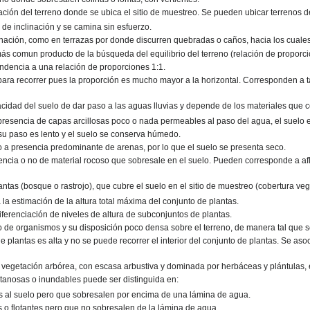
nación del terreno donde se ubica el sitio de muestreo. Se pueden ubicar terrenos d
 de inclinación y se camina sin esfuerzo.
linación, como en terrazas por donde discurren quebradas o caños, hacia los cuales
ás comun producto de la búsqueda del equilibrio del terreno (relación de proporcion
tendencia a una relación de proporciones 1:1.
d para recorrer pues la proporción es mucho mayor a la horizontal. Corresponden a t
acidad del suelo de dar paso a las aguas lluvias y depende de los materiales que c
 presencia de capas arcillosas poco o nada permeables al paso del agua, el suelo
su paso es lento y el suelo se conserva húmedo.
o a presencia predominante de arenas, por lo que el suelo se presenta seco.
istencia o no de material rocoso que sobresale en el suelo. Pueden corresponde a 
.
antas (bosque o rastrojo), que cubre el suelo en el sitio de muestreo (cobertura ve
 la estimación de la altura total máxima del conjunto de plantas.
a diferenciación de niveles de altura de subconjuntos de plantas.
nto de organismos y su disposición poco densa sobre el terreno, de manera tal que s
e plantas es alta y no se puede recorrer el interior del conjunto de plantas. Se aso
in vegetación arbórea, con escasa arbustiva y dominada por herbáceas y plántulas, 
tanosas o inundables puede ser distinguida en:
as al suelo pero que sobresalen por encima de una lámina de agua.
s o flotantes pero que no sobresalen de la lámina de agua.