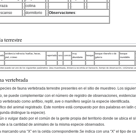
rraza
.
colina
.
.
.
.
.
.
.
escanso
.
dormitorio
.
Observaciones
:
a terrestre
evidencia indirecta: huellas, heces,
muy
bosque ribereño o de
bosque
ada
reportada
rara
común
bosque
piel, cráneo
abundante
galería
inundable
.
.
.
.
.
.
.
.
treo
puede ser uno de los siguientes parámetros: área muestreada, distancia recorrida en transecto, tiempo de observación, volúmenes a
na vertebrada
pecies de fauna vertebrada terrestre presentes en el sitio de muestreo. Los siguien
reo, se puede complementar con el número de registro de observaciones, evidencias 
mo vertebrado como anfibio, reptil, ave o mamífero según la especie identificada.
ífico del animal registrado. Este nombre está compuesto por dos palabras en latín 
gunda distingue la especie).
n o vulgar dado por el común de la gente propia del territorio donde se ubica el si
nde a la cantidad de animales de la misma especie observados.
stra marcando una “X” en la celda correspondiente.Se indica con una “X” el tipo de c