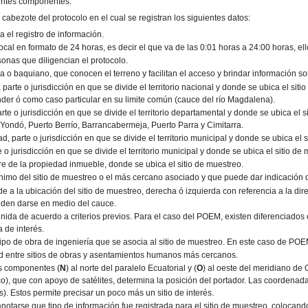
ientes componentes:
 cabezote del protocolo en el cual se registran los siguientes datos:
a el registro de información.
local en formato de 24 horas, es decir el que va de las 0:01 horas a 24:00 horas, ello
onas que diligencian el protocolo.
 o baquiano, que conocen el terreno y facilitan el acceso y brindar información sobr
 parte o jurisdicción en que se divide el territorio nacional y donde se ubica el sit
nder ó como caso particular en su limite común (cauce del río Magdalena).
rte o jurisdicción en que se divide el territorio departamental y donde se ubica el 
: Yondó, Puerto Berrío, Barrancabermeja, Puerto Parra y Cimitarra.
d, parte o jurisdicción en que se divide el territorio municipal y donde se ubica el 
 o jurisdicción en que se divide el territorio municipal y donde se ubica el sitio de
e de la propiedad inmueble, donde se ubica el sitio de muestreo.
nimo del sitio de muestreo o el más cercano asociado y que puede dar indicación d
de a la ubicación del sitio de muestreo, derecha ó izquierda con referencia a la di
eden darse en medio del cauce.
definida de acuerdo a criterios previos. Para el caso del POEM, existen diferenciad
 de interés.
tipo de obra de ingeniería que se asocia al sitio de muestreo. En este caso de POE
tud entre sitios de obras y asentamientos humanos más cercanos.
as componentes (
N
) al norte del paralelo Ecuatorial y (
O
) al oeste del meridiano de 
), que con apoyo de satélites, determina la posición del portador. Las coordenad
. Estos permite precisar un poco más un sitio de interés.
anotarse que tipo de información fue registrada para el sitio de muestreo, colocando