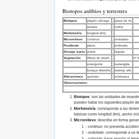
Biotopos anfibios y terrestres
Biotopos
:
playón ciénaga
.
playa de río
.
.
terraza
.
colina
.
Morfometría
:
longitud (km)
.
.
.
Microrelieve
:
continuo
.
ondulado
.
Pendiente
:
plana
.
inclinada
.
Drenaje suelo
:
pobre
.
regular
.
Vegetación
:
Altura de dosel:
.
.
nº 
.
emergente
.
sumergida
.
.
bosque ribereño
.
rastrojo alto
.
Alteraciones
:
quemas
.
entresaca
.
Observaciones:
...
Biotopos
: son las unidades de muestr
pueden hallar los siguientes:playón de 
Morfometría
: corresponde a las dimen
básicas como longitud (km), ancho (m),
Microrelieve
: describe en forma gener
-
continuo
: no presenta acciden
-
ondulado
: corresponde a un t
-
colinado
: hace alusión al ter