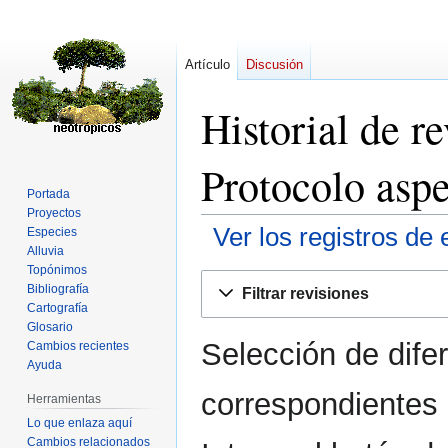
Artículo
Discusión
Historial de 
Protocolo asp
Portada
Proyectos
Ver los registros de 
Especies
Alluvia
Topónimos
Ir
Ir
Bibliografía
Filtrar revisiones
a
a
Cartografía
la
la
Glosario
Selección de dife
navegación
búsqueda
Cambios recientes
Ayuda
correspondientes 
Herramientas
Lo que enlaza aquí
Cambios relacionados