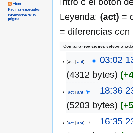
Intro o el botón d
Atom
Páginas especiales
Leyenda:
(act)
= d
Información de la
página
= diferencias con 
13
03:02 1
act
ant
mar
2007
4312 bytes
+
S
23
18:36 2
i
act
ant
feb
n
2007
5203 bytes
+
r
e
S
s
16:35 2
i
act
ant
u
n
m