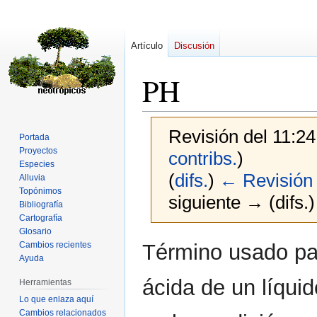
Artículo
Discusión
PH
Revisión del 11:2
Portada
Proyectos
contribs.
)
Especies
(
difs.
)
← Revisión 
Alluvia
Topónimos
siguiente → (difs.)
Bibliografía
Cartografía
Glosario
Ir
Ir
Término usado par
Cambios recientes
a
a
Ayuda
la
la
ácida de un líquid
Herramientas
navegación
búsqueda
Lo que enlaza aquí
Cambios relacionados