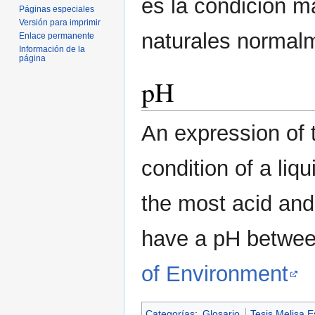
es la condición m
Páginas especiales
Versión para imprimir
naturales normalm
Enlace permanente
Información de la
página
pH
An expression of t
condition of a liq
the most acid and 
have a pH betwee
of Environment
Categorías
:
Glosario
Tesis Melisa E