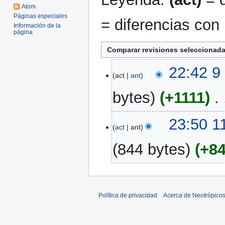
Atom
Páginas especiales
= diferencias con 
Información de la
página
9
22:42 9
act
ant
abr
2021
bytes
+1111
‎
11
23:50 1
act
ant
ene
2007
844 bytes
+8
Política de privacidad
Acerca de Neotrópico