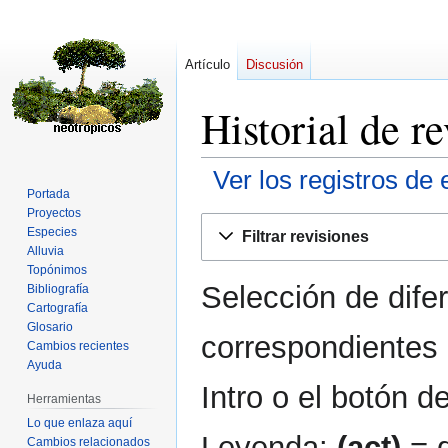
Artículo
Discusión
Historial de r
Ver los registros de 
Portada
Proyectos
Ir
Ir
Especies
Filtrar revisiones
a
a
Alluvia
la
la
Topónimos
Selección de dife
navegación
búsqueda
Bibliografía
Cartografía
Glosario
correspondientes 
Cambios recientes
Ayuda
Intro o el botón d
Herramientas
Lo que enlaza aquí
Leyenda:
(act)
= d
Cambios relacionados