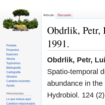
Artículo
Discusión
Obdrlik, Petr,
1991.
Portada
Proyectos
Especies
Ir
Ir
Obdrlik, Petr, L
Alluvia
a
a
Topónimos
la
la
Bibliografía
Spatio-temporal d
navegación
búsqueda
Cartografía
Glosario
abundance in the U
Cambios recientes
Ayuda
Hydrobiol. 124 (2)
Herramientas
Lo que enlaza aquí
Cambios relacionados